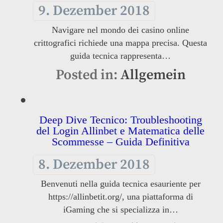
9. Dezember 2018
Navigare nel mondo dei casino online
crittografici richiede una mappa precisa. Questa
guida tecnica rappresenta…
Posted in:
Allgemein
Deep Dive Tecnico: Troubleshooting
del Login Allinbet e Matematica delle
Scommesse – Guida Definitiva
8. Dezember 2018
Benvenuti nella guida tecnica esauriente per
https://allinbetit.org/, una piattaforma di
iGaming che si specializza in…