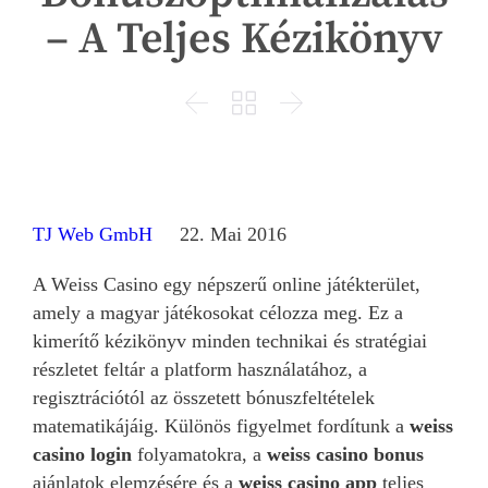
– A Teljes Kézikönyv



TJ Web GmbH
22. Mai 2016
A Weiss Casino egy népszerű online játékterület,
amely a magyar játékosokat célozza meg. Ez a
kimerítő kézikönyv minden technikai és stratégiai
részletet feltár a platform használatához, a
regisztrációtól az összetett bónuszfeltételek
matematikájáig. Különös figyelmet fordítunk a
weiss
casino login
folyamatokra, a
weiss casino bonus
ajánlatok elemzésére és a
weiss casino app
teljes