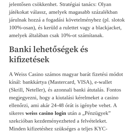
jelentősen csökkenhet. Stratégiai tanács: Olyan
játékokat válassz, amelyek magasabb százalékban
járulnak hozzá a fogadási követelményhez (pl. slotok
100%-osan), és kerüld a rulettet vagy a blackjacket,
amelyek általában csak 10%-ot számítanak.
Banki lehetőségek és
kifizetések
A Weiss Casino számos magyar barát fizetési módot
kínál: bankkártya (Mastercard, VISA), e-wallet
(Skrill, Neteller), és azonnali banki átutalás. Fontos
megjegyezni, hogy a kiutalási kérelmeket a casino
ellenőrzi, ami akár 24-48 órát is igénybe vehet. A
sikeres
weiss casino login
után a „Pénzügyek”
szekcióban kezdeményezheted a felvételeket.
Minden kifizetéshez szükséges a teljes KYC-