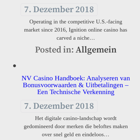
7. Dezember 2018
Operating in the competitive U.S.-facing
market since 2016, Ignition online casino has
carved a niche…
Posted in:
Allgemein
NV Casino Handboek: Analyseren van
Bonusvoorwaarden & Uitbetalingen –
Een Technische Verkenning
7. Dezember 2018
Het digitale casino-landschap wordt
gedomineerd door merken die beloftes maken
over snel geld en eindeloos…