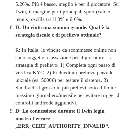
5.26%. Più è basso, meglio è per il giocatore. Su
1win, il margine per i principali sport (calcio,
tennis) oscilla tra il 3% e il 6%.
D: Ho vinto una somma grande. Qual è la
strategia fiscale e di prelievo ottimale?
R: In Italia, le vincite da scommesse online non
sono soggette a tassazione per il giocatore. La
strategia di prelievo: 1) Completa ogni passo di
verifica KYC. 2) Richiedi un prelievo parziale
iniziale (es. 5000€) per testare il sistema. 3)
Suddividi il grosso in più prelievi sotto il limite
massimo giornaliero/mensile per evitare trigger di
controlli antifrode aggiuntivi.
D: La connessione durante il
1win login
mostra l’errore
„ERR_CERT_AUTHORITY_INVALID“.