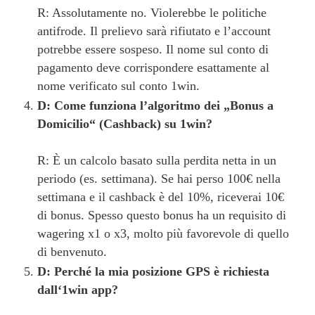
R: Assolutamente no. Violerebbe le politiche
antifrode. Il prelievo sarà rifiutato e l’account
potrebbe essere sospeso. Il nome sul conto di
pagamento deve corrispondere esattamente al
nome verificato sul conto 1win.
D: Come funziona l’algoritmo dei „Bonus a
Domicilio“ (Cashback) su 1win?
R: È un calcolo basato sulla perdita netta in un
periodo (es. settimana). Se hai perso 100€ nella
settimana e il cashback è del 10%, riceverai 10€
di bonus. Spesso questo bonus ha un requisito di
wagering x1 o x3, molto più favorevole di quello
di benvenuto.
D: Perché la mia posizione GPS è richiesta
dall‘
1win app
?