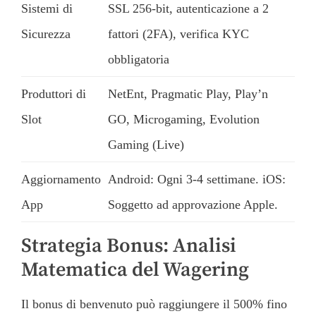
Sistemi di
SSL 256-bit, autenticazione a 2
Sicurezza
fattori (2FA), verifica KYC
obbligatoria
Produttori di
NetEnt, Pragmatic Play, Play’n
Slot
GO, Microgaming, Evolution
Gaming (Live)
Aggiornamento
Android: Ogni 3-4 settimane. iOS:
App
Soggetto ad approvazione Apple.
Strategia Bonus: Analisi
Matematica del Wagering
Il bonus di benvenuto può raggiungere il 500% fino