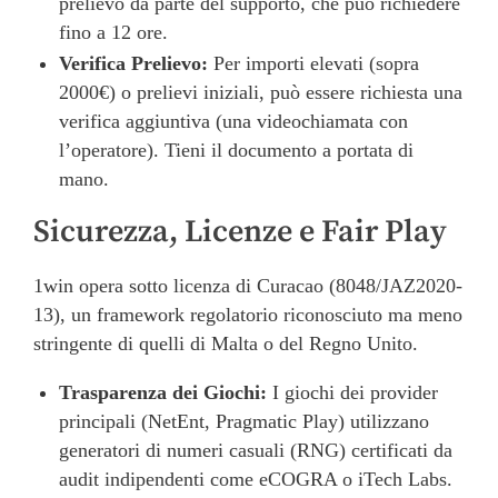
prelievo da parte del supporto, che può richiedere
fino a 12 ore.
Verifica Prelievo:
Per importi elevati (sopra
2000€) o prelievi iniziali, può essere richiesta una
verifica aggiuntiva (una videochiamata con
l’operatore). Tieni il documento a portata di
mano.
Sicurezza, Licenze e Fair Play
1win opera sotto licenza di Curacao (8048/JAZ2020-
13), un framework regolatorio riconosciuto ma meno
stringente di quelli di Malta o del Regno Unito.
Trasparenza dei Giochi:
I giochi dei provider
principali (NetEnt, Pragmatic Play) utilizzano
generatori di numeri casuali (RNG) certificati da
audit indipendenti come eCOGRA o iTech Labs.