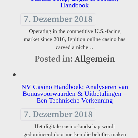
Handbook
7. Dezember 2018
Operating in the competitive U.S.-facing
market since 2016, Ignition online casino has
carved a niche…
Posted in:
Allgemein
NV Casino Handboek: Analyseren van
Bonusvoorwaarden & Uitbetalingen –
Een Technische Verkenning
7. Dezember 2018
Het digitale casino-landschap wordt
gedomineerd door merken die beloftes maken