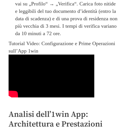
vai su „Profilo“ → „Verifica“. Carica foto nitide
e leggibili del tuo documento d’identità (entro la
data di scadenza) e di una prova di residenza non
più vecchia di 3 mesi. I tempi di verifica variano
da 10 minuti a 72 ore.
Tutorial Video: Configurazione e Prime Operazioni
sull’App 1win
Analisi dell’1win App:
Architettura e Prestazioni