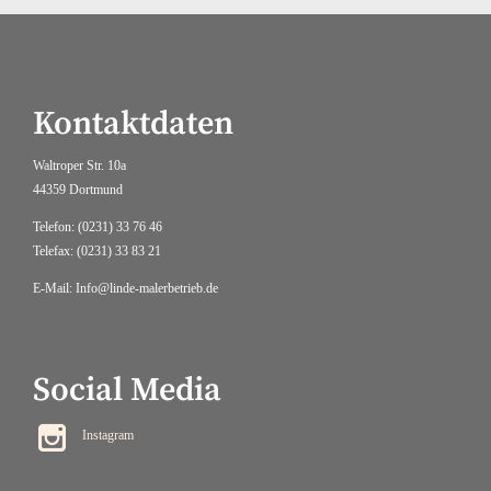
Kontaktdaten
Waltroper Str. 10a
44359 Dortmund
Telefon: (0231) 33 76 46
Telefax: (0231) 33 83 21
E-Mail: Info@linde-malerbetrieb.de
Social Media

Instagram