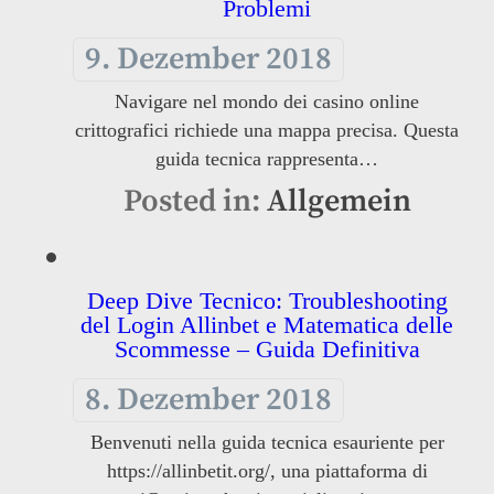
Problemi
9. Dezember 2018
Navigare nel mondo dei casino online
crittografici richiede una mappa precisa. Questa
guida tecnica rappresenta…
Posted in:
Allgemein
Deep Dive Tecnico: Troubleshooting
del Login Allinbet e Matematica delle
Scommesse – Guida Definitiva
8. Dezember 2018
Benvenuti nella guida tecnica esauriente per
https://allinbetit.org/, una piattaforma di