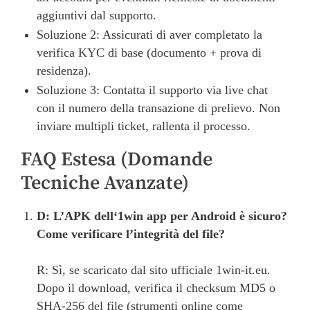
aggiuntivi dal supporto.
Soluzione 2: Assicurati di aver completato la
verifica KYC di base (documento + prova di
residenza).
Soluzione 3: Contatta il supporto via live chat
con il numero della transazione di prelievo. Non
inviare multipli ticket, rallenta il processo.
FAQ Estesa (Domande
Tecniche Avanzate)
D: L’APK dell‘
1win app
per Android è sicuro?
Come verificare l’integrità del file?
R: Sì, se scaricato dal sito ufficiale 1win-it.eu.
Dopo il download, verifica il checksum MD5 o
SHA-256 del file (strumenti online come