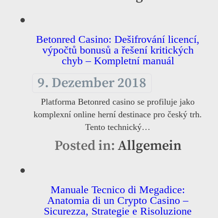
Betonred Casino: Dešifrování licencí,
výpočtů bonusů a řešení kritických
chyb – Kompletní manuál
9. Dezember 2018
Platforma Betonred casino se profiluje jako
komplexní online herní destinace pro český trh.
Tento technický…
Posted in:
Allgemein
Manuale Tecnico di Megadice:
Anatomia di un Crypto Casino –
Sicurezza, Strategie e Risoluzione