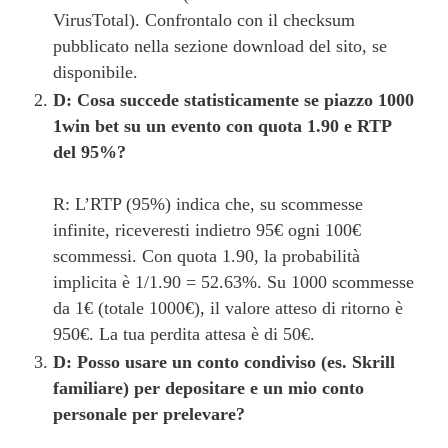
VirusTotal). Confrontalo con il checksum
pubblicato nella sezione download del sito, se
disponibile.
D: Cosa succede statisticamente se piazzo 1000
1win bet
su un evento con quota 1.90 e RTP
del 95%?
R: L’RTP (95%) indica che, su scommesse
infinite, riceveresti indietro 95€ ogni 100€
scommessi. Con quota 1.90, la probabilità
implicita è 1/1.90 = 52.63%. Su 1000 scommesse
da 1€ (totale 1000€), il valore atteso di ritorno è
950€. La tua perdita attesa è di 50€.
D: Posso usare un conto condiviso (es. Skrill
familiare) per depositare e un mio conto
personale per prelevare?