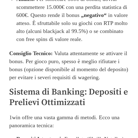
scommettere 15.000€ con una perdita statistica di
600€. Questo rende il bonus
„negativo“
in valore
atteso. È sfruttabile solo su giochi con RTP molto
alto (alcuni blackjack al 99.5%) o se combinato
con free spins di valore reale.
Consiglio Tecnico:
Valuta attentamente se attivare il
bonus. Per gioco puro, spesso è meglio rifiutare i
bonus (opzione disponibile al momento del deposito)
per evitare i severi requisiti di wagering.
Sistema di Banking: Depositi e
Prelievi Ottimizzati
1win offre una vasta gamma di metodi. Ecco una
panoramica tecnica: