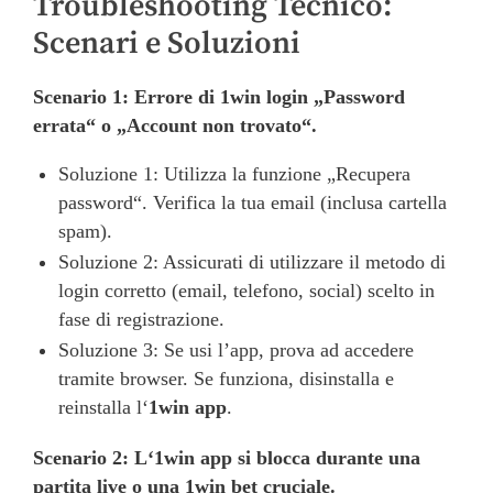
Troubleshooting Tecnico:
Scenari e Soluzioni
Scenario 1: Errore di
1win login
„Password
errata“ o „Account non trovato“.
Soluzione 1: Utilizza la funzione „Recupera
password“. Verifica la tua email (inclusa cartella
spam).
Soluzione 2: Assicurati di utilizzare il metodo di
login corretto (email, telefono, social) scelto in
fase di registrazione.
Soluzione 3: Se usi l’app, prova ad accedere
tramite browser. Se funziona, disinstalla e
reinstalla l‘
1win app
.
Scenario 2: L‘
1win app
si blocca durante una
partita live o una
1win bet
cruciale.