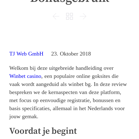



TJ Web GmbH
23. Oktober 2018
Welkom bij deze uitgebreide handleiding over
Winbet casino
, een populaire online goksites die
vaak wordt aangeduid als winbet bg. In deze review
bespreken we de kernaspecten van deze platform,
met focus op eenvoudige registratie, bonussen en
basis specificaties, allemaal in het Nederlands voor
jouw gemak.
Voordat je begint