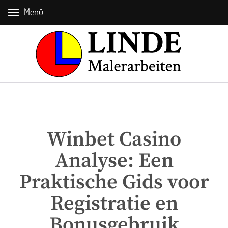
Menü
Winbet Casino
Analyse: Een
Praktische Gids voor
Registratie en
Bonusgebruik