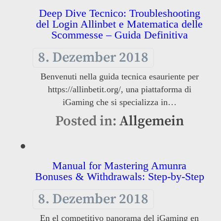
Deep Dive Tecnico: Troubleshooting
del Login Allinbet e Matematica delle
Scommesse – Guida Definitiva
8. Dezember 2018
Benvenuti nella guida tecnica esauriente per
https://allinbetit.org/, una piattaforma di
iGaming che si specializza in…
Posted in:
Allgemein
Manual for Mastering Amunra
Bonuses & Withdrawals: Step-by-Step
8. Dezember 2018
En el competitivo panorama del iGaming en