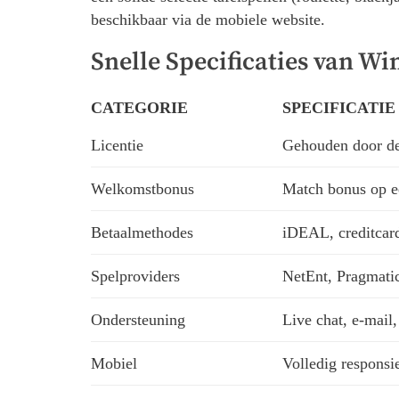
beschikbaar via de mobiele website.
Snelle Specificaties van Wi
CATEGORIE
SPECIFICATIE
Licentie
Gehouden door de
Welkomstbonus
Match bonus op eer
Betaalmethodes
iDEAL, creditcard
Spelproviders
NetEnt, Pragmatic
Ondersteuning
Live chat, e-mail,
Mobiel
Volledig responsi