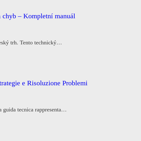
ch chyb – Kompletní manuál
český trh. Tento technický…
rategie e Risoluzione Problemi
ta guida tecnica rappresenta…