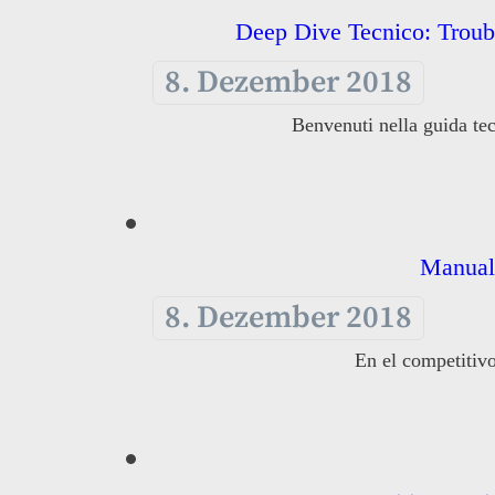
Deep Dive Tecnico: Troub
8. Dezember 2018
Benvenuti nella guida tec
Manual
8. Dezember 2018
En el competitiv