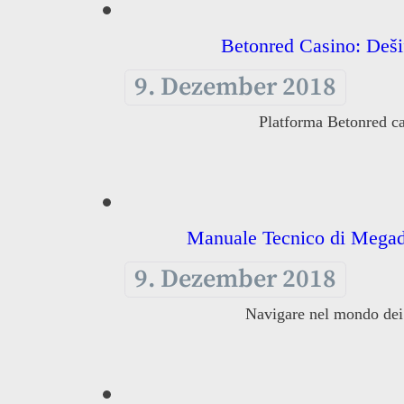
Betonred Casino: Deši
9. Dezember 2018
Platforma Betonred ca
Manuale Tecnico di Megadi
9. Dezember 2018
Navigare nel mondo dei 