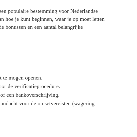
 een populaire bestemming voor Nederlandse
an hoe je kunt beginnen, waar je op moet letten
de bonussen en een aantal belangrijke
nt te mogen openen.
oor de verificatieprocedure.
of een bankoverschrijving.
aandacht voor de omsetvereisten (wagering