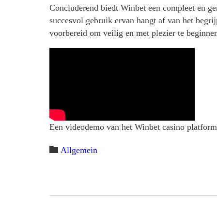
Concluderend biedt Winbet een compleet en gere
succesvol gebruik ervan hangt af van het begri
voorbereid om veilig en met plezier te beginnen 
Een videodemo van het Winbet casino platform
Category

Allgemein