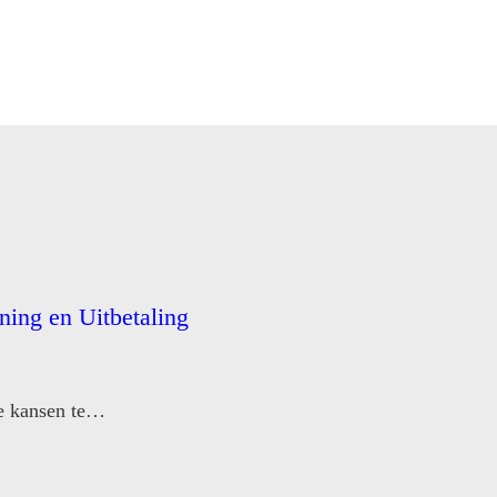
ing en Uitbetaling
je kansen te…