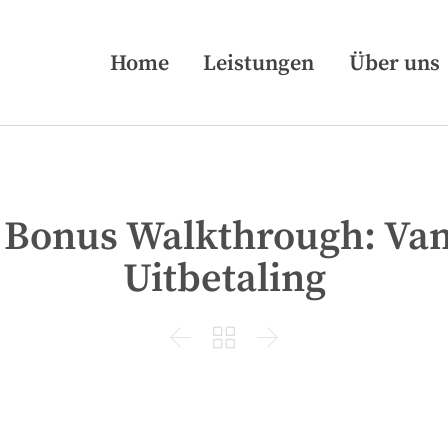
Home
Leistungen
Über uns
Bonus Walkthrough: Van 
Uitbetaling


