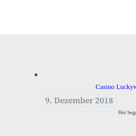
Casino Luckyw
9. Dezember 2018
Het beg