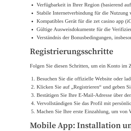
Verfügbarkeit in Ihrer Region (basierend auf
Stabile Internetverbindung für die Nutzung 
Kompatibles Gerät für die zet casino app (i
Gültige Ausweisdokumente für die Verifizie
Verständnis der Bonusbedingungen, insbeson
Registrierungsschritte
Folgen Sie diesen Schritten, um ein Konto im Z
Besuchen Sie die offizielle Website oder lad
Klicken Sie auf „Registrieren“ und geben S
Bestätigen Sie Ihre E-Mail-Adresse über de
Vervollständigen Sie das Profil mit persön
Machen Sie Ihre erste Einzahlung, um von 
Mobile App: Installation 