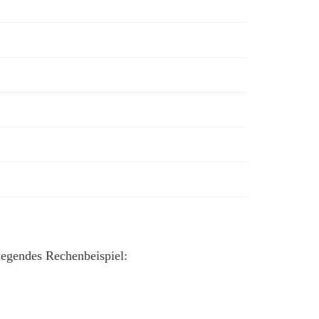
legendes Rechenbeispiel: