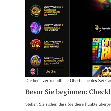
Die benutzerfreundliche Oberfläche des Zet Ca
Bevor Sie beginnen: Checkl
Stellen Sie sicher, dass Sie diese Punkte überp