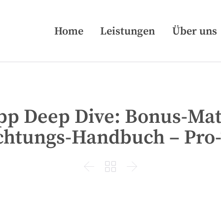
Home
Leistungen
Über uns
App Deep Dive: Bonus-Ma
chtungs-Handbuch – Pro


