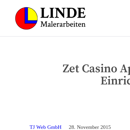
Zet Casino 
Einri
TJ Web GmbH
28. November 2015