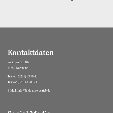
Kontaktdaten
Waltroper Str. 10a
44359 Dortmund
Telefon: (0231) 33 76 46
Telefax: (0231) 33 83 21
E-Mail: Info@linde-malerbetrieb.de