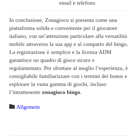
email e telefono
In conclusione, Zonagioco si presenta come una
piattaforma solida e conveniente per il giocatore
italiano, con un’attenzione particolare alla versatilità
mobile attraverso la sua app e al comparto del bingo.
La registrazione è semplice e la licenza ADM
garantisce un quadro di gioco sicuro e
regolamentato. Per sfruttare al meglio l’esperienza, è
consigliabile familiarizzare con i termini dei bonus e
esplorare la vasta gamma di giochi, incluso
l’intrattenente
zonagioco bingo
.
Category

Allgemein