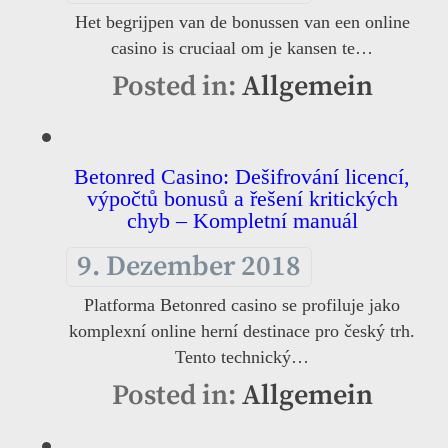
Het begrijpen van de bonussen van een online
casino is cruciaal om je kansen te…
Posted in:
Allgemein
Betonred Casino: Dešifrování licencí,
výpočtů bonusů a řešení kritických
chyb – Kompletní manuál
9. Dezember 2018
Platforma Betonred casino se profiluje jako
komplexní online herní destinace pro český trh.
Tento technický…
Posted in:
Allgemein