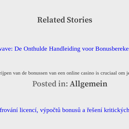
Related Stories
ave: De Onthulde Handleiding voor Bonusbereken
rijpen van de bonussen van een online casino is cruciaal om 
Posted in:
Allgemein
frování licencí, výpočtů bonusů a řešení kritický