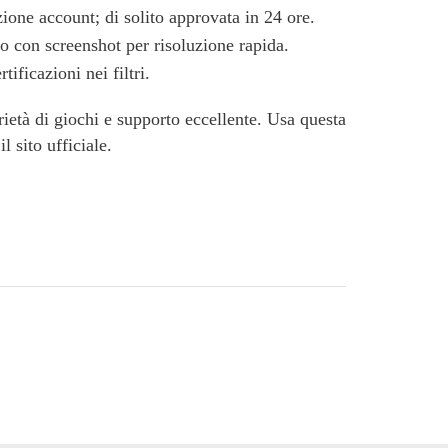
ione account; di solito approvata in 24 ore.
to con screenshot per risoluzione rapida.
ificazioni nei filtri.
rietà di giochi e supporto eccellente. Usa questa
 sito ufficiale.