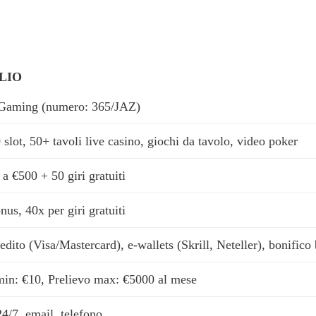
LIO
Gaming (numero: 365/JAZ)
 slot, 50+ tavoli live casino, giochi da tavolo, video poker
a €500 + 50 giri gratuiti
nus, 40x per giri gratuiti
redito (Visa/Mastercard), e-wallets (Skrill, Neteller), bonifico
min: €10, Prelievo max: €5000 al mese
24/7, email, telefono