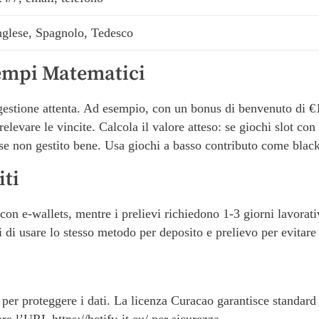
Inglese, Spagnolo, Tedesco
sempi Matematici
 gestione attenta. Ad esempio, con un bonus di benvenuto di €
levare le vincite. Calcola il valore atteso: se giochi slot co
se non gestito bene. Usa giochi a basso contributo come blackja
iti
 con e-wallets, mentre i prelievi richiedono 1-3 giorni lavorat
di usare lo stesso metodo per deposito e prelievo per evitare r
 per proteggere i dati. La licenza Curacao garantisce standard d