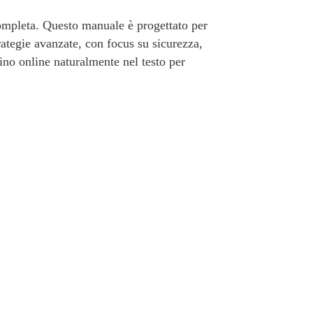
 completa. Questo manuale è progettato per
rategie avanzate, con focus su sicurezza,
ino online naturalmente nel testo per