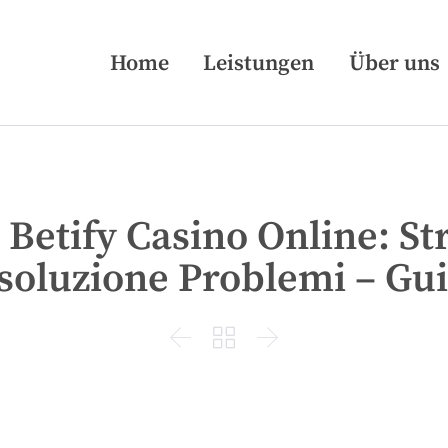
Home
Leistungen
Über uns
i Betify Casino Online: St
isoluzione Problemi – Gu


