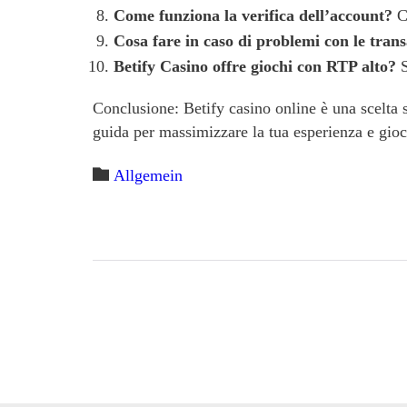
Come funziona la verifica dell’account?
Ca
Cosa fare in caso di problemi con le tran
Betify Casino offre giochi con RTP alto?
S
Conclusione: Betify casino online è una scelta s
guida per massimizzare la tua esperienza e giocar
Category

Allgemein