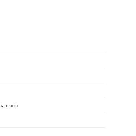
 bancario