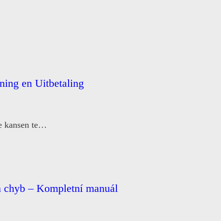
ing en Uitbetaling
je kansen te…
ch chyb – Kompletní manuál