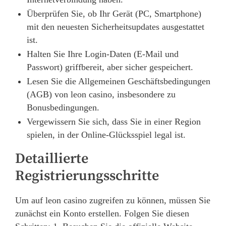
Überprüfen Sie, ob Ihr Gerät (PC, Smartphone)
mit den neuesten Sicherheitsupdates ausgestattet
ist.
Halten Sie Ihre Login-Daten (E-Mail und
Passwort) griffbereit, aber sicher gespeichert.
Lesen Sie die Allgemeinen Geschäftsbedingungen
(AGB) von leon casino, insbesondere zu
Bonusbedingungen.
Vergewissern Sie sich, dass Sie in einer Region
spielen, in der Online-Glücksspiel legal ist.
Detaillierte
Registrierungsschritte
Um auf leon casino zugreifen zu können, müssen Sie
zunächst ein Konto erstellen. Folgen Sie diesen