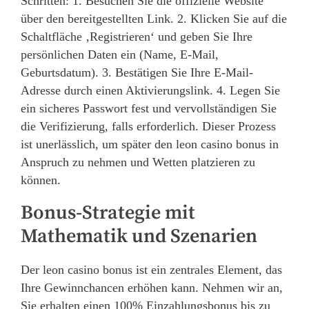
Schritten: 1. Besuchen Sie die offizielle Website
über den bereitgestellten Link. 2. Klicken Sie auf die
Schaltfläche ‚Registrieren‘ und geben Sie Ihre
persönlichen Daten ein (Name, E-Mail,
Geburtsdatum). 3. Bestätigen Sie Ihre E-Mail-
Adresse durch einen Aktivierungslink. 4. Legen Sie
ein sicheres Passwort fest und vervollständigen Sie
die Verifizierung, falls erforderlich. Dieser Prozess
ist unerlässlich, um später den leon casino bonus in
Anspruch zu nehmen und Wetten platzieren zu
können.
Bonus-Strategie mit
Mathematik und Szenarien
Der leon casino bonus ist ein zentrales Element, das
Ihre Gewinnchancen erhöhen kann. Nehmen wir an,
Sie erhalten einen 100% Einzahlungsbonus bis zu