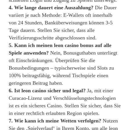
schnellen Login und Zugang zu Spielen unterwegs.
4. Wie lange dauert eine Auszahlung?
Die Dauer
variiert je nach Methode: E-Wallets oft innerhalb
von 24 Stunden, Banküberweisungen können 3-5
Tage dauern. Stellen Sie sicher, dass alle
Verifizierungsschritte abgeschlossen sind.
5. Kann ich meinen leon casino bonus auf alle
Spiele anwenden?
Nein, Bonusguthaben unterliegt
oft Einschränkungen. Überprüfen Sie die
Bonusbedingungen – typischerweise sind Slots zu
100% beitragsfähig, während Tischspiele einen
geringeren Beitrag haben.
6. Ist leon casino sicher und legal?
Ja, mit einer
Curacao-Lizenz und Verschlüsselungstechnologien
ist es ein sicheres Casino. Stellen Sie sicher, dass Sie
in einer rechtlich erlaubten Region spielen.
7. Wie kann ich meine Wetten verfolgen?
Nutzen
Sie den ‚Spielverlauf‘ in Ihrem Konto, um alle leon