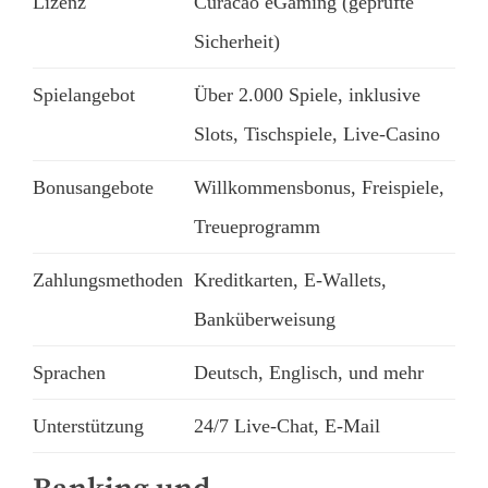
Lizenz
Curacao eGaming (geprüfte
Sicherheit)
Spielangebot
Über 2.000 Spiele, inklusive
Slots, Tischspiele, Live-Casino
Bonusangebote
Willkommensbonus, Freispiele,
Treueprogramm
Zahlungsmethoden
Kreditkarten, E-Wallets,
Banküberweisung
Sprachen
Deutsch, Englisch, und mehr
Unterstützung
24/7 Live-Chat, E-Mail