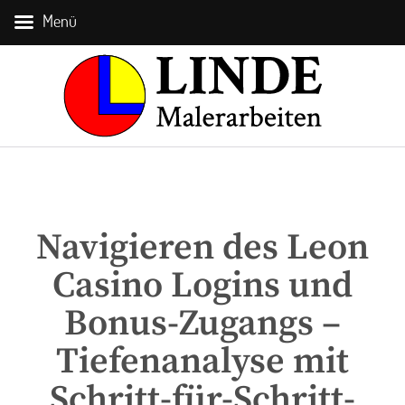
Menü
Navigieren des Leon
Casino Logins und
Bonus-Zugangs –
Tiefenanalyse mit
Schritt-für-Schritt-