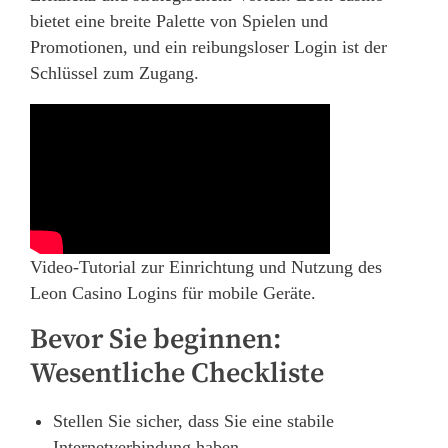
bietet eine breite Palette von Spielen und
Promotionen, und ein reibungsloser Login ist der
Schlüssel zum Zugang.
Video-Tutorial zur Einrichtung und Nutzung des
Leon Casino Logins für mobile Geräte.
Bevor Sie beginnen:
Wesentliche Checkliste
Stellen Sie sicher, dass Sie eine stabile
Internetverbindung haben.