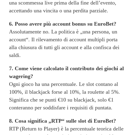
una scommessa live prima della fine dell’evento,
accettando una vincita o una perdita parziale.
6. Posso avere più account bonus su EuroBet?
Assolutamente no. La politica è „una persona, un
account“. Il rilevamento di account multipli porta
alla chiusura di tutti gli account e alla confisca dei
saldi.
7. Come viene calcolato il contributo dei giochi al
wagering?
Ogni gioco ha una percentuale. Le slot contano al
100%, il blackjack forse al 10%, la roulette al 5%.
Significa che se punti €10 su blackjack, solo €1
conteranno per soddisfare i requisiti di puntata.
8. Cosa significa „RTP“ sulle slot di EuroBet?
RTP (Return to Player) è la percentuale teorica delle