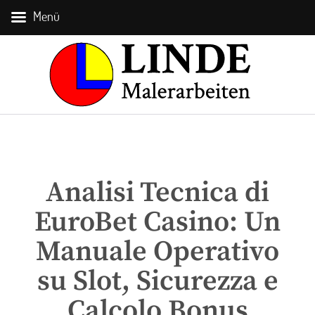
Menü
Analisi Tecnica di
EuroBet Casino: Un
Manuale Operativo
su Slot, Sicurezza e
Calcolo Bonus