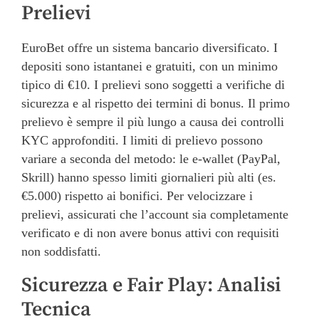
Prelievi
EuroBet offre un sistema bancario diversificato. I
depositi sono istantanei e gratuiti, con un minimo
tipico di €10. I prelievi sono soggetti a verifiche di
sicurezza e al rispetto dei termini di bonus. Il primo
prelievo è sempre il più lungo a causa dei controlli
KYC approfonditi. I limiti di prelievo possono
variare a seconda del metodo: le e-wallet (PayPal,
Skrill) hanno spesso limiti giornalieri più alti (es.
€5.000) rispetto ai bonifici. Per velocizzare i
prelievi, assicurati che l’account sia completamente
verificato e di non avere bonus attivi con requisiti
non soddisfatti.
Sicurezza e Fair Play: Analisi
Tecnica