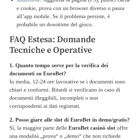
e cookie, prova con un browser diverso o passa
all’app mobile. Se il problema persiste, è
probabile un downtime del gioco.
FAQ Estesa: Domande
Tecniche e Operative
1. Quanto tempo serve per la verifica dei
documenti su EuroBet?
In media, 12-24 ore lavorative se i documenti sono
chiari e conformi. Ritardi si verificano in caso di
documenti illeggibili, incompleti o non
corrispondenti ai dati registrati.
2. Posso giare alle slot di EuroBet in demo/gratis?
Sì, la maggior parte delle
EuroBet casinò slot
offre
una modalità „prova“ o „demo“ che non richiede