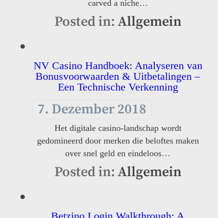
carved a niche…
Posted in:
Allgemein
NV Casino Handboek: Analyseren van
Bonusvoorwaarden & Uitbetalingen –
Een Technische Verkenning
7. Dezember 2018
Het digitale casino-landschap wordt
gedomineerd door merken die beloftes maken
over snel geld en eindeloos…
Posted in:
Allgemein
Betzino Login Walkthrough: A