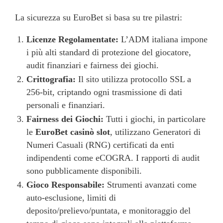
La sicurezza su EuroBet si basa su tre pilastri:
Licenze Regolamentate:
L’ADM italiana impone
i più alti standard di protezione del giocatore,
audit finanziari e fairness dei giochi.
Crittografia:
Il sito utilizza protocollo SSL a
256-bit, criptando ogni trasmissione di dati
personali e finanziari.
Fairness dei Giochi:
Tutti i giochi, in particolare
le
EuroBet casinò slot
, utilizzano Generatori di
Numeri Casuali (RNG) certificati da enti
indipendenti come eCOGRA. I rapporti di audit
sono pubblicamente disponibili.
Gioco Responsabile:
Strumenti avanzati come
auto-esclusione, limiti di
deposito/prelievo/puntata, e monitoraggio del