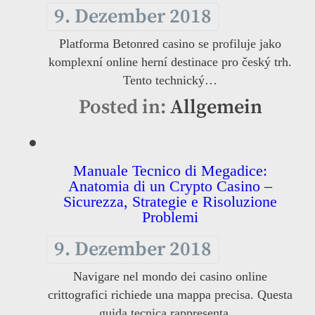
9. Dezember 2018
Platforma Betonred casino se profiluje jako
komplexní online herní destinace pro český trh.
Tento technický…
Posted in:
Allgemein
Manuale Tecnico di Megadice:
Anatomia di un Crypto Casino –
Sicurezza, Strategie e Risoluzione
Problemi
9. Dezember 2018
Navigare nel mondo dei casino online
crittografici richiede una mappa precisa. Questa
guida tecnica rappresenta…