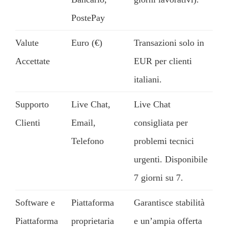
PostePay
Valute
Euro (€)
Transazioni solo in
Accettate
EUR per clienti
italiani.
Supporto
Live Chat,
Live Chat
Clienti
Email,
consigliata per
Telefono
problemi tecnici
urgenti. Disponibile
7 giorni su 7.
Software e
Piattaforma
Garantisce stabilità
Piattaforma
proprietaria
e un’ampia offerta