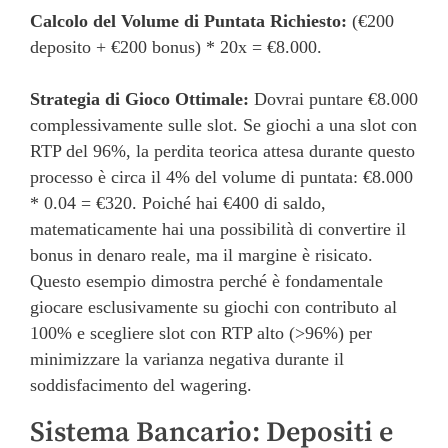
Calcolo del Volume di Puntata Richiesto:
(€200
deposito + €200 bonus) * 20x = €8.000.
Strategia di Gioco Ottimale:
Dovrai puntare €8.000
complessivamente sulle slot. Se giochi a una slot con
RTP del 96%, la perdita teorica attesa durante questo
processo è circa il 4% del volume di puntata: €8.000
* 0.04 = €320. Poiché hai €400 di saldo,
matematicamente hai una possibilità di convertire il
bonus in denaro reale, ma il margine è risicato.
Questo esempio dimostra perché è fondamentale
giocare esclusivamente su giochi con contributo al
100% e scegliere slot con RTP alto (>96%) per
minimizzare la varianza negativa durante il
soddisfacimento del wagering.
Sistema Bancario: Depositi e