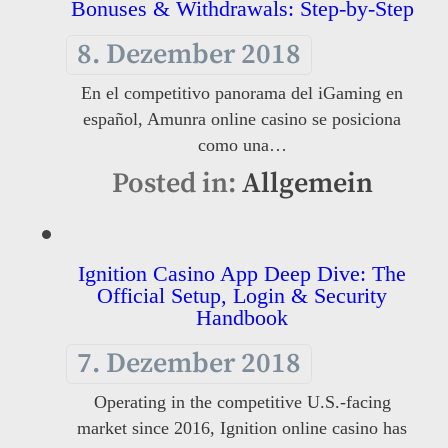
Bonuses & Withdrawals: Step-by-Step
8. Dezember 2018
En el competitivo panorama del iGaming en
español, Amunra online casino se posiciona
como una…
Posted in:
Allgemein
Ignition Casino App Deep Dive: The
Official Setup, Login & Security
Handbook
7. Dezember 2018
Operating in the competitive U.S.-facing
market since 2016, Ignition online casino has