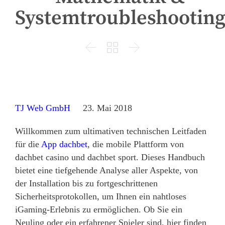
Systemtroubleshootin



TJ Web GmbH
23. Mai 2018
Willkommen zum ultimativen technischen Leitfaden
für die
App dachbet
, die mobile Plattform von
dachbet casino und dachbet sport. Dieses Handbuch
bietet eine tiefgehende Analyse aller Aspekte, von
der Installation bis zu fortgeschrittenen
Sicherheitsprotokollen, um Ihnen ein nahtloses
iGaming-Erlebnis zu ermöglichen. Ob Sie ein
Neuling oder ein erfahrener Spieler sind, hier finden