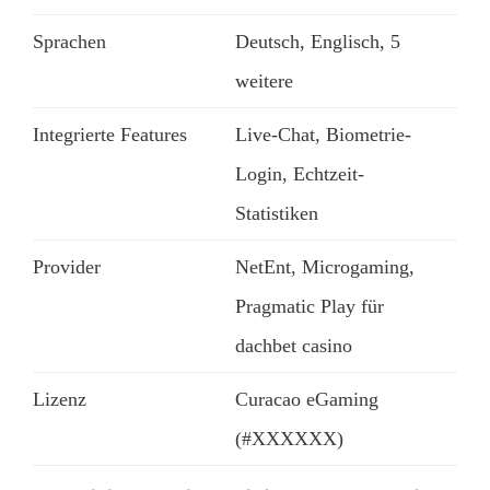
Sprachen
Deutsch, Englisch, 5
weitere
Integrierte Features
Live-Chat, Biometrie-
Login, Echtzeit-
Statistiken
Provider
NetEnt, Microgaming,
Pragmatic Play für
dachbet casino
Lizenz
Curacao eGaming
(#XXXXXX)