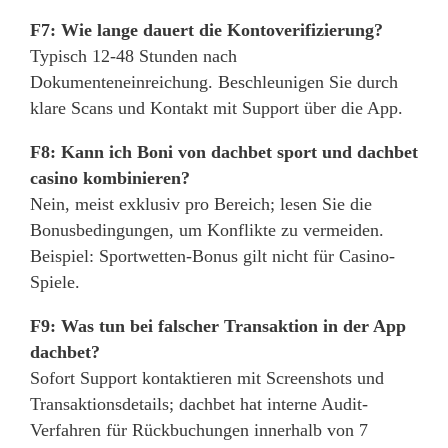
F7: Wie lange dauert die Kontoverifizierung?
Typisch 12-48 Stunden nach
Dokumenteneinreichung. Beschleunigen Sie durch
klare Scans und Kontakt mit Support über die App.
F8: Kann ich Boni von dachbet sport und dachbet
casino kombinieren?
Nein, meist exklusiv pro Bereich; lesen Sie die
Bonusbedingungen, um Konflikte zu vermeiden.
Beispiel: Sportwetten-Bonus gilt nicht für Casino-
Spiele.
F9: Was tun bei falscher Transaktion in der App
dachbet?
Sofort Support kontaktieren mit Screenshots und
Transaktionsdetails; dachbet hat interne Audit-
Verfahren für Rückbuchungen innerhalb von 7