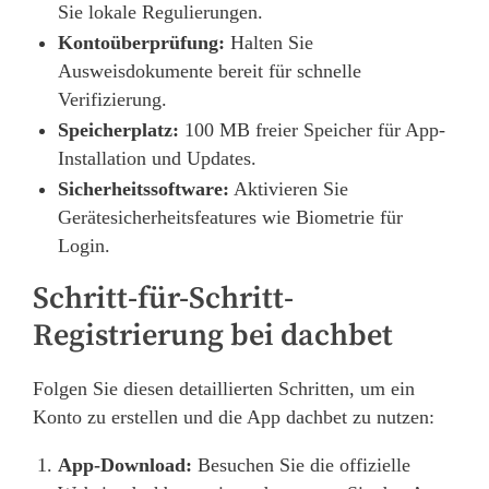
Sie lokale Regulierungen.
Kontoüberprüfung:
Halten Sie
Ausweisdokumente bereit für schnelle
Verifizierung.
Speicherplatz:
100 MB freier Speicher für App-
Installation und Updates.
Sicherheitssoftware:
Aktivieren Sie
Gerätesicherheitsfeatures wie Biometrie für
Login.
Schritt-für-Schritt-
Registrierung bei dachbet
Folgen Sie diesen detaillierten Schritten, um ein
Konto zu erstellen und die App dachbet zu nutzen:
App-Download:
Besuchen Sie die offizielle