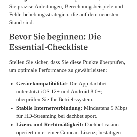
Sie präzise Anleitungen, Berechnungsbeispiele und
Fehlerbehebungsstrategien, die auf dem neuesten
Stand sind.
Bevor Sie beginnen: Die
Essential-Checkliste
Stellen Sie sicher, dass Sie diese Punkte überprüfen,
um optimale Performance zu gewährleisten:
Gerätekompatibilität:
Die App dachbet
unterstützt iOS 12+ und Android 8.0+;
überprüfen Sie Ihr Betriebssystem.
Stabile Internetverbindung:
Mindestens 5 Mbps
für HD-Streaming bei dachbet sport.
Lizenz und Rechtmäßigkeit:
Dachbet casino
operiert unter einer Curacao-Lizenz; bestätigen