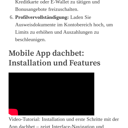
Kreditkarte oder E-Wallet zu tätigen und
Bonusangebote freizuschalten.
Profilvervollständigung:
Laden Sie
Ausweisdokumente im Kontobereich hoch, um
Limits zu erhöhen und Auszahlungen zu
beschleunigen.
Mobile App dachbet:
Installation und Features
Video-Tutorial: Installation und erste Schritte mit der
App dachbet – zeigt Interface-Navigation und