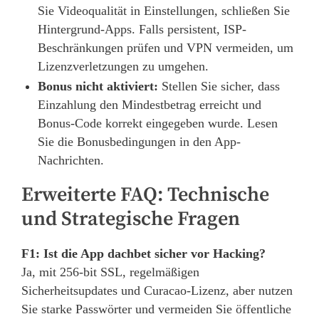
Sie Videoqualität in Einstellungen, schließen Sie
Hintergrund-Apps. Falls persistent, ISP-
Beschränkungen prüfen und VPN vermeiden, um
Lizenzverletzungen zu umgehen.
Bonus nicht aktiviert:
Stellen Sie sicher, dass
Einzahlung den Mindestbetrag erreicht und
Bonus-Code korrekt eingegeben wurde. Lesen
Sie die Bonusbedingungen in den App-
Nachrichten.
Erweiterte FAQ: Technische
und Strategische Fragen
F1: Ist die App dachbet sicher vor Hacking?
Ja, mit 256-bit SSL, regelmäßigen
Sicherheitsupdates und Curacao-Lizenz, aber nutzen
Sie starke Passwörter und vermeiden Sie öffentliche