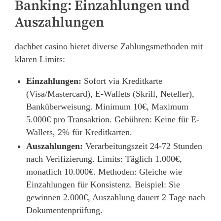
Banking: Einzahlungen und
Auszahlungen
dachbet casino bietet diverse Zahlungsmethoden mit
klaren Limits:
Einzahlungen:
Sofort via Kreditkarte
(Visa/Mastercard), E-Wallets (Skrill, Neteller),
Banküberweisung. Minimum 10€, Maximum
5.000€ pro Transaktion. Gebühren: Keine für E-
Wallets, 2% für Kreditkarten.
Auszahlungen:
Verarbeitungszeit 24-72 Stunden
nach Verifizierung. Limits: Täglich 1.000€,
monatlich 10.000€. Methoden: Gleiche wie
Einzahlungen für Konsistenz. Beispiel: Sie
gewinnen 2.000€, Auszahlung dauert 2 Tage nach
Dokumentenprüfung.