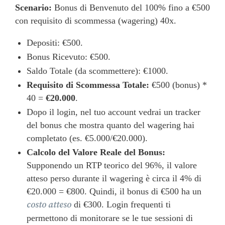
Scenario:
Bonus di Benvenuto del 100% fino a €500
con requisito di scommessa (wagering) 40x.
Depositi: €500.
Bonus Ricevuto: €500.
Saldo Totale (da scommettere): €1000.
Requisito di Scommessa Totale:
€500 (bonus) *
40 =
€20.000
.
Dopo il login, nel tuo account vedrai un tracker
del bonus che mostra quanto del wagering hai
completato (es. €5.000/€20.000).
Calcolo del Valore Reale del Bonus:
Supponendo un RTP teorico del 96%, il valore
atteso perso durante il wagering è circa il 4% di
€20.000 = €800. Quindi, il bonus di €500 ha un
costo atteso
di €300. Login frequenti ti
permettono di monitorare se le tue sessioni di