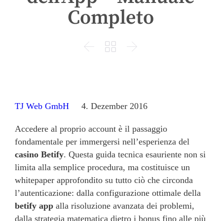
Completo



TJ Web GmbH
4. Dezember 2016
Accedere al proprio account è il passaggio
fondamentale per immergersi nell’esperienza del
casino Betify
. Questa guida tecnica esauriente non si
limita alla semplice procedura, ma costituisce un
whitepaper approfondito su tutto ciò che circonda
l’autenticazione: dalla configurazione ottimale della
betify app
alla risoluzione avanzata dei problemi,
dalla strategia matematica dietro i bonus fino alle più