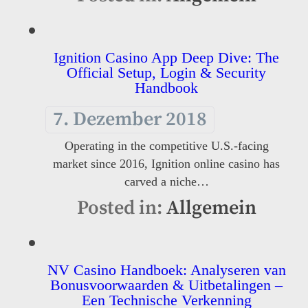
Ignition Casino App Deep Dive: The
Official Setup, Login & Security
Handbook
7. Dezember 2018
Operating in the competitive U.S.-facing
market since 2016, Ignition online casino has
carved a niche…
Posted in:
Allgemein
NV Casino Handboek: Analyseren van
Bonusvoorwaarden & Uitbetalingen –
Een Technische Verkenning