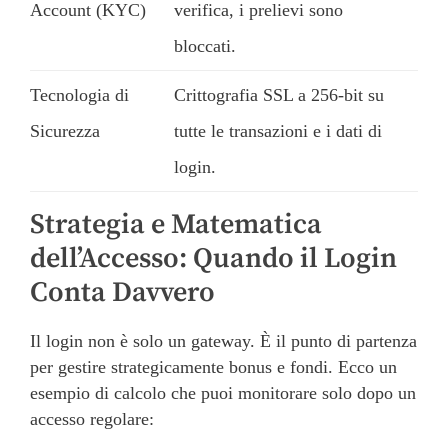
Account (KYC)
verifica, i prelievi sono
bloccati.
Tecnologia di
Crittografia SSL a 256-bit su
Sicurezza
tutte le transazioni e i dati di
login.
Strategia e Matematica
dell’Accesso: Quando il Login
Conta Davvero
Il login non è solo un gateway. È il punto di partenza
per gestire strategicamente bonus e fondi. Ecco un
esempio di calcolo che puoi monitorare solo dopo un
accesso regolare: