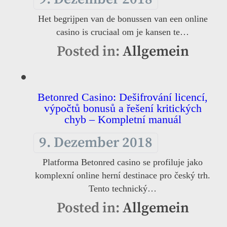
Het begrijpen van de bonussen van een online
casino is cruciaal om je kansen te…
Posted in:
Allgemein
Betonred Casino: Dešifrování licencí,
výpočtů bonusů a řešení kritických
chyb – Kompletní manuál
9. Dezember 2018
Platforma Betonred casino se profiluje jako
komplexní online herní destinace pro český trh.
Tento technický…
Posted in:
Allgemein