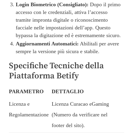
Login Biometrico (Consigliato):
Dopo il primo
accesso con le credenziali, attiva l’accesso
tramite impronta digitale o riconoscimento
facciale nelle impostazioni dell’app. Questo
bypassa la digitazione ed è estremamente sicuro.
Aggiornamenti Automatici:
Abilitali per avere
sempre la versione più sicura e stabile.
Specifiche Tecniche della
Piattaforma Betify
PARAMETRO
DETTAGLIO
Licenza e
Licenza Curacao eGaming
Regolamentazione
(Numero da verificare nel
footer del sito).