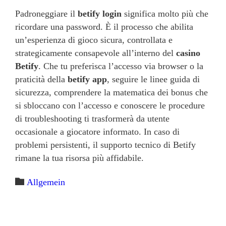
Padroneggiare il
betify login
significa molto più che
ricordare una password. È il processo che abilita
un’esperienza di gioco sicura, controllata e
strategicamente consapevole all’interno del
casino
Betify
. Che tu preferisca l’accesso via browser o la
praticità della
betify app
, seguire le linee guida di
sicurezza, comprendere la matematica dei bonus che
si sbloccano con l’accesso e conoscere le procedure
di troubleshooting ti trasformerà da utente
occasionale a giocatore informato. In caso di
problemi persistenti, il supporto tecnico di Betify
rimane la tua risorsa più affidabile.
Category

Allgemein