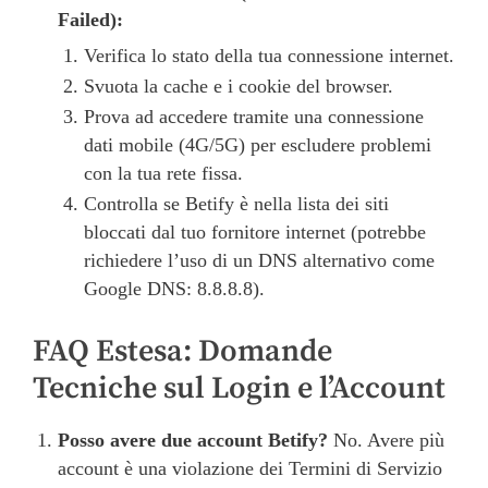
Failed):
Verifica lo stato della tua connessione internet.
Svuota la cache e i cookie del browser.
Prova ad accedere tramite una connessione
dati mobile (4G/5G) per escludere problemi
con la tua rete fissa.
Controlla se Betify è nella lista dei siti
bloccati dal tuo fornitore internet (potrebbe
richiedere l’uso di un DNS alternativo come
Google DNS: 8.8.8.8).
FAQ Estesa: Domande
Tecniche sul Login e l’Account
Posso avere due account Betify?
No. Avere più
account è una violazione dei Termini di Servizio