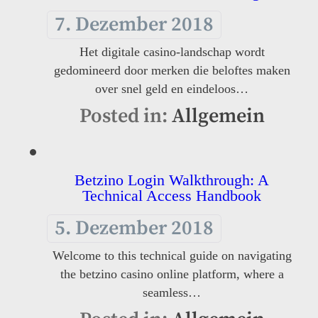
7. Dezember 2018
Het digitale casino-landschap wordt
gedomineerd door merken die beloftes maken
over snel geld en eindeloos…
Posted in:
Allgemein
Betzino Login Walkthrough: A
Technical Access Handbook
5. Dezember 2018
Welcome to this technical guide on navigating
the betzino casino online platform, where a
seamless…