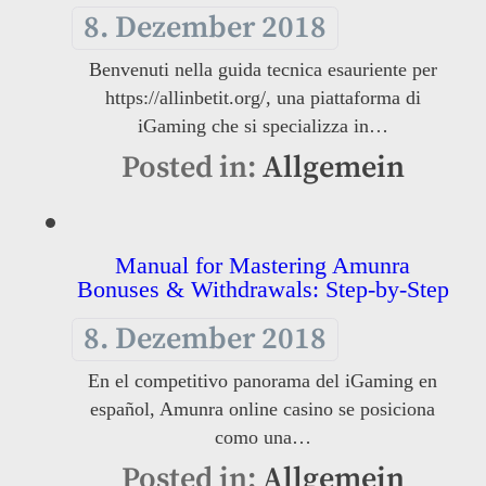
8. Dezember 2018
Benvenuti nella guida tecnica esauriente per
https://allinbetit.org/, una piattaforma di
iGaming che si specializza in…
Posted in:
Allgemein
Manual for Mastering Amunra
Bonuses & Withdrawals: Step-by-Step
8. Dezember 2018
En el competitivo panorama del iGaming en
español, Amunra online casino se posiciona
como una…
Posted in:
Allgemein