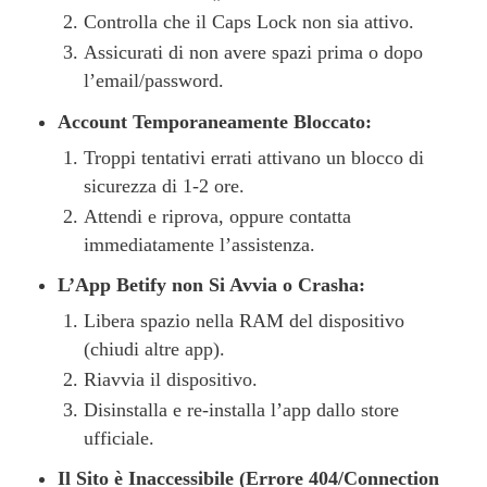
Controlla che il Caps Lock non sia attivo.
Assicurati di non avere spazi prima o dopo
l’email/password.
Account Temporaneamente Bloccato:
Troppi tentativi errati attivano un blocco di
sicurezza di 1-2 ore.
Attendi e riprova, oppure contatta
immediatamente l’assistenza.
L’App Betify non Si Avvia o Crasha:
Libera spazio nella RAM del dispositivo
(chiudi altre app).
Riavvia il dispositivo.
Disinstalla e re-installa l’app dallo store
ufficiale.
Il Sito è Inaccessibile (Errore 404/Connection