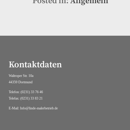
Posted in:
Allgemein
Kontaktdaten
Waltroper Str. 10a
44359 Dortmund
Telefon: (0231) 33 76 46
Telefax: (0231) 33 83 21
E-Mail: Info@linde-malerbetrieb.de