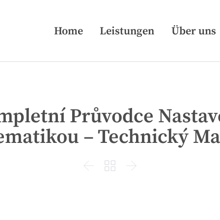
Home
Leistungen
Über uns
mpletní Průvodce Nasta
matikou – Technický M


