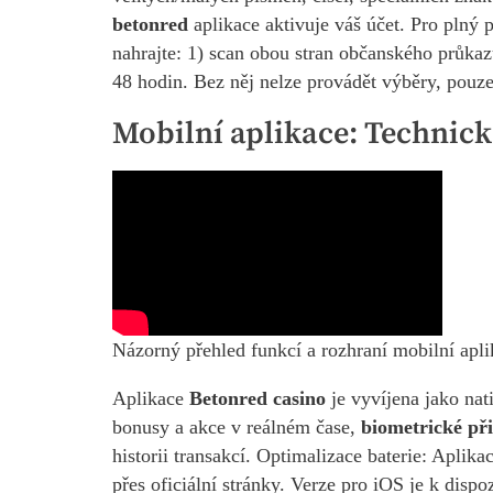
betonred
aplikace aktivuje váš účet. Pro plný
nahrajte: 1) scan obou stran občanského průkaz
48 hodin. Bez něj nelze provádět výběry, pouze
Mobilní aplikace: Technick
Názorný přehled funkcí a rozhraní mobilní apl
Aplikace
Betonred casino
je vyvíjena jako nat
bonusy a akce v reálném čase,
biometrické př
historii transakcí. Optimalizace baterie: Aplik
přes oficiální stránky. Verze pro iOS je k disp