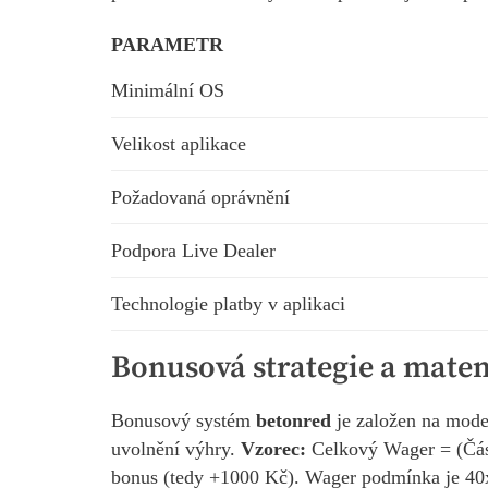
PARAMETR
Minimální OS
Velikost aplikace
Požadovaná oprávnění
Podpora Live Dealer
Technologie platby v aplikaci
Bonusová strategie a mate
Bonusový systém
betonred
je založen na mode
uvolnění výhry.
Vzorec:
Celkový Wager = (Čás
bonus (tedy +1000 Kč). Wager podmínka je 40