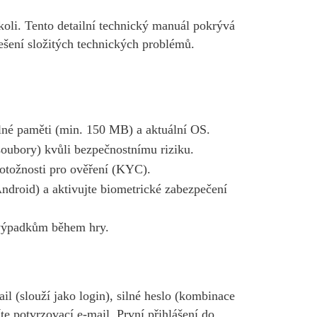
ekoli. Tento detailní technický manuál pokrývá
ešení složitých technických problémů.
lné paměti (min. 150 MB) a aktuální OS.
soubory) kvůli bezpečnostnímu riziku.
totožnosti pro ověření (KYC).
Android) a aktivujte biometrické zabezpečení
m výpadkům během hry.
ail (slouží jako login), silné heslo (kombinace
e potvrzovací e-mail. První přihlášení do