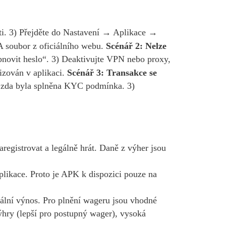
ěti. 3) Přejděte do Nastavení → Aplikace →
A soubor z oficiálního webu.
Scénář 2: Nelze
Obnovit heslo“. 3) Deaktivujte VPN nebo proxy,
izován v aplikaci.
Scénář 3: Transakce se
e, zda byla splněna KYC podmínka. 3)
egistrovat a legálně hrát. Daně z výher jsou
plikace. Proto je APK k dispozici pouze na
uální výnos. Pro plnění wageru jsou vhodné
výhry (lepší pro postupný wager), vysoká