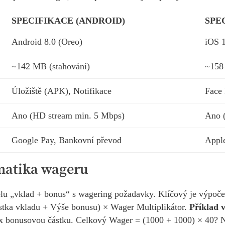
SPECIFIKACE (ANDROID)
SPE
Android 8.0 (Oreo)
iOS 
~142 MB (stahování)
~158
Úložiště (APK), Notifikace
Face 
Ano (HD stream min. 5 Mbps)
Ano 
Google Pay, Bankovní převod
Appl
matika wageru
lu „vklad + bonus“ s wagering požadavky. Klíčový je výpoče
tka vkladu + Výše bonusu) × Wager Multiplikátor.
Příklad 
x bonusovou částku. Celkový Wager = (1000 + 1000) × 40? 