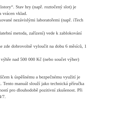
ry“. Stav hry (např. roztočený slot) je
a vrácen vklad.
kované nezávislými laboratořemi (např. iTech
platební metoda, zařízení) vede k zablokování
se zde dobrovolně vyloučit na dobu 6 měsíců, 1
 výhře nad 500 000 Kč (nebo součet výher)
Klíčem k úspěšnému a bezpečnému využití je
. Tento manuál slouží jako technická příručka
ností pro dlouhodobě pozitivní zkušenost. Při
4/7.