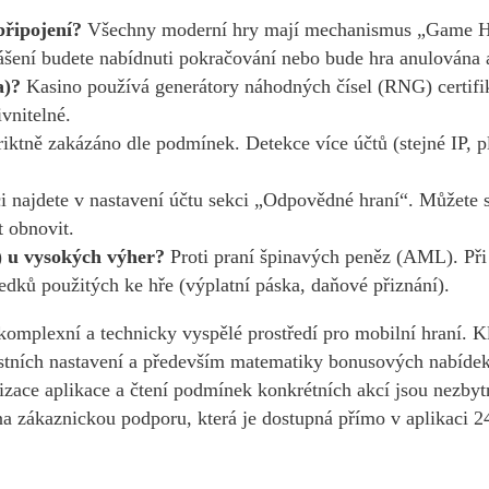
připojení?
Všechny moderní hry mají mechanismus „Game Histo
ášení budete nabídnuti pokračování nebo bude hra anulována 
a)?
Kasino používá generátory náhodných čísel (RNG) certifi
vnitelné.
triktně zakázáno dle podmínek. Detekce více účtů (stejné IP, 
i najdete v nastavení účtu sekci „Odpovědné hraní“. Můžete 
t obnovit.
) u vysokých výher?
Proti praní špinavých peněz (AML). Při
dků použitých ke hře (výplatní páska, daňové přiznání).
komplexní a technicky vyspělé prostředí pro mobilní hraní. 
ostních nastavení a především matematiky bonusových nabídek
izace aplikace a čtení podmínek konkrétních akcí jsou nezbyt
na zákaznickou podporu, která je dostupná přímo v aplikaci 2