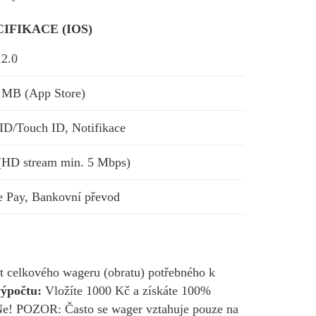
CIFIKACE (IOS)
12.0
 MB (App Store)
ID/Touch ID, Notifikace
(HD stream min. 5 Mbps)
e Pay, Bankovní převod
t celkového wageru (obratu) potřebného k
výpočtu:
Vložíte 1000 Kč a získáte 100%
Ne! POZOR: Často se wager vztahuje pouze na