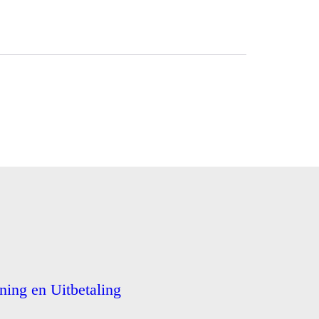
ing en Uitbetaling