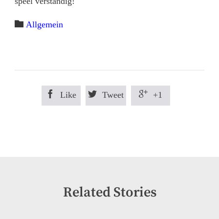
speel verstandig!
Category

Allgemein



Like
Tweet
+1
Related Stories