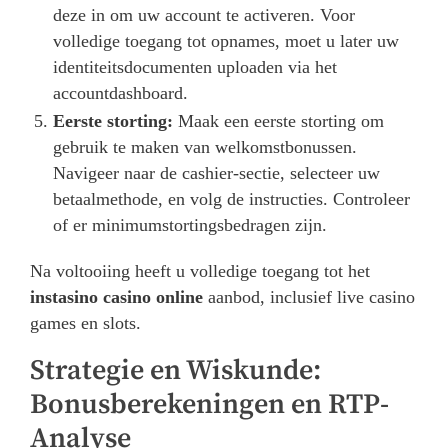
deze in om uw account te activeren. Voor
volledige toegang tot opnames, moet u later uw
identiteitsdocumenten uploaden via het
accountdashboard.
Eerste storting:
Maak een eerste storting om
gebruik te maken van welkomstbonussen.
Navigeer naar de cashier-sectie, selecteer uw
betaalmethode, en volg de instructies. Controleer
of er minimumstortingsbedragen zijn.
Na voltooiing heeft u volledige toegang tot het
instasino casino online
aanbod, inclusief live casino
games en slots.
Strategie en Wiskunde:
Bonusberekeningen en RTP-
Analyse