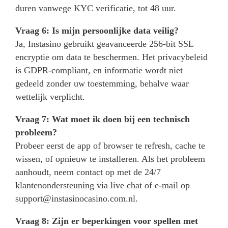
duren vanwege KYC verificatie, tot 48 uur.
Vraag 6: Is mijn persoonlijke data veilig?
Ja, Instasino gebruikt geavanceerde 256-bit SSL
encryptie om data te beschermen. Het privacybeleid
is GDPR-compliant, en informatie wordt niet
gedeeld zonder uw toestemming, behalve waar
wettelijk verplicht.
Vraag 7: Wat moet ik doen bij een technisch
probleem?
Probeer eerst de app of browser te refresh, cache te
wissen, of opnieuw te installeren. Als het probleem
aanhoudt, neem contact op met de 24/7
klantenondersteuning via live chat of e-mail op
support@instasinocasino.com.nl.
Vraag 8: Zijn er beperkingen voor spellen met