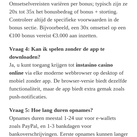
Omsetselvereisten variëren per bonus; typisch zijn ze
20x tot 35x het bonusbedrag of bonus + storting.
Controleer altijd de specifieke voorwaarden in de
bonus sectie. Bijvoorbeeld, een 30x omsetsel op een
€100 bonus vereist €3.000 aan inzetten.
Vraag 4: Kan ik spelen zonder de app te
downloaden?
Ja, u kunt toegang krijgen tot
instasino casino
online
via elke moderne webbrowser op desktop of
mobiel zonder app. De browser-versie biedt dezelfde
functionaliteit, maar de app biedt extra gemak zoals
push-notificaties.
Vraag 5: Hoe lang duren opnames?
Opnames duren meestal 1-24 uur voor e-wallets
zoals PayPal, en 1-3 bankdagen voor
bankoverschrijvingen. Eerste opnames kunnen langer