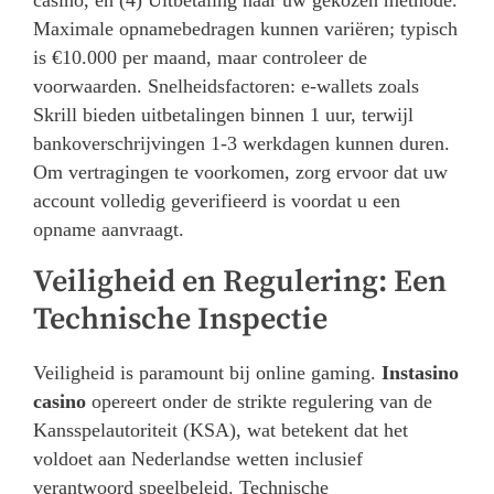
Maximale opnamebedragen kunnen variëren; typisch
is €10.000 per maand, maar controleer de
voorwaarden. Snelheidsfactoren: e-wallets zoals
Skrill bieden uitbetalingen binnen 1 uur, terwijl
bankoverschrijvingen 1-3 werkdagen kunnen duren.
Om vertragingen te voorkomen, zorg ervoor dat uw
account volledig geverifieerd is voordat u een
opname aanvraagt.
Veiligheid en Regulering: Een
Technische Inspectie
Veiligheid is paramount bij online gaming.
Instasino
casino
opereert onder de strikte regulering van de
Kansspelautoriteit (KSA), wat betekent dat het
voldoet aan Nederlandse wetten inclusief
verantwoord speelbeleid. Technische