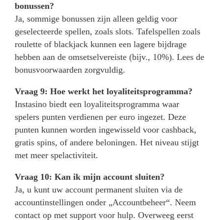
bonussen?
Ja, sommige bonussen zijn alleen geldig voor
geselecteerde spellen, zoals slots. Tafelspellen zoals
roulette of blackjack kunnen een lagere bijdrage
hebben aan de omsetselvereiste (bijv., 10%). Lees de
bonusvoorwaarden zorgvuldig.
Vraag 9: Hoe werkt het loyaliteitsprogramma?
Instasino biedt een loyaliteitsprogramma waar
spelers punten verdienen per euro ingezet. Deze
punten kunnen worden ingewisseld voor cashback,
gratis spins, of andere beloningen. Het niveau stijgt
met meer spelactiviteit.
Vraag 10: Kan ik mijn account sluiten?
Ja, u kunt uw account permanent sluiten via de
accountinstellingen onder „Accountbeheer“. Neem
contact op met support voor hulp. Overweeg eerst