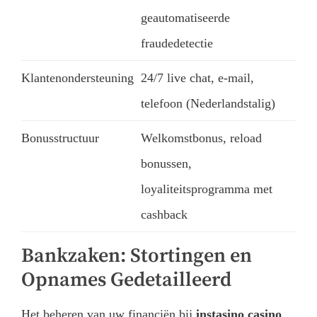
geautomatiseerde
fraudedetectie
Klantenondersteuning
24/7 live chat, e-mail,
telefoon (Nederlandstalig)
Bonusstructuur
Welkomstbonus, reload
bonussen,
loyaliteitsprogramma met
cashback
Bankzaken: Stortingen en
Opnames Gedetailleerd
Het beheren van uw financiën bij
instasino casino