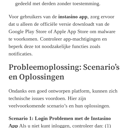
gedeeld met derden zonder toestemming.
Voor gebruikers van de
instasino app
, zorg ervoor
dat u alleen de officiële versie downloadt van de
Google Play Store of Apple App Store om malware
te voorkomen. Controleer app-machtigingen en
beperk deze tot noodzakelijke functies zoals
notificaties.
Probleemoplossing: Scenario’s
en Oplossingen
Ondanks een goed ontworpen platform, kunnen zich
technische issues voordoen. Hier zijn
veelvoorkomende scenario’s en hun oplossingen.
Scenario 1: Login Problemen met de Instasino
App
Als u niet kunt inloggen, controleer dan: (1)