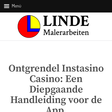
Menü
Ontgrendel Instasino
Casino: Een
Diepgaande
Handleiding voor de
App,