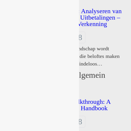
NV Casino Handboek: Analyseren van
Bonusvoorwaarden & Uitbetalingen –
Een Technische Verkenning
7. Dezember 2018
Het digitale casino-landschap wordt
gedomineerd door merken die beloftes maken
over snel geld en eindeloos…
Posted in:
Allgemein
Betzino Login Walkthrough: A
Technical Access Handbook
5. Dezember 2018