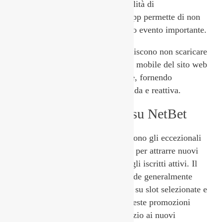
più semplice che mai. La possibilità di
personalizzare le notifiche dell’app permette di non
perdere nessuna offerta speciale o evento importante.
Tuttavia, per gli utenti che preferiscono non scaricare
ulteriori applicazioni, la versione mobile del sito web
di NetBet è altrettanto funzionale, fornendo
un’esperienza di navigazione fluida e reattiva.
Bonus e Promozioni su NetBet
Un grande vantaggio di NetBet sono gli eccezionali
bonus e le promozioni progettate per attrarre nuovi
utenti e mantenere l’interesse degli iscritti attivi. Il
NetBet bonus di benvenuto include generalmente
una combinazione di giri gratuiti su slot selezionate e
un bonus sul primo deposito. Queste promozioni
iniziali possono dare un buon inizio ai nuovi