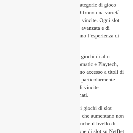
Le slot machine sono una delle categorie di gioco
più popolari su NetBet Casino. Offrono una varietà
di temi, stili di gioco e potenziali vincite. Ogni slot
su NetBet è dotata di una grafica avanzata e di
funzionalità speciali che aumentano l’esperienza di
gioco.
NetBet collabora con fornitori di giochi di alto
livello come Microgaming, Novomatic e Playtech,
assicurando che i giocatori abbiano accesso a titoli di
alta qualità. Le slot Jackpot sono particolarmente
popolari, offrendo la possibilità di vincite
significative per i giocatori fortunati.
Oltre ai jackpot progressivi, molti giochi di slot
offrono giochi bonus e giri extra, che aumentano non
solo le possibilità di vincita ma anche il livello di
divertimento. Esplorare la selezione di slot su NetBet