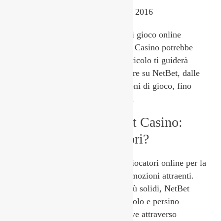
TJ Web GmbH
24. November 2016
Se stai cercando un’esperienza di gioco online
completa e coinvolgente, NetBet Casino potrebbe
essere la scelta ideale. Questo articolo ti guiderà
attraverso tutto ciò che devi sapere su NetBet, dalle
funzionalità ai bonus e alle opzioni di gioco, fino
alla navigazione sull’app NetBet.
Introduzione a NetBet Casino:
Cosa Offre ai Giocatori?
NetBet Casino è rinomato tra i giocatori online per la
sua vasta gamma di giochi e promozioni attraenti.
Essendo uno dei casinò online più solidi, NetBet
offre giochi di slot, giochi da tavolo e persino
opportunità di scommesse sportive attraverso