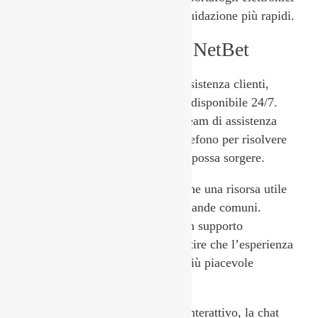
che offrono spesso i tempi di liquidazione più rapidi.
Assistenza Clienti su NetBet
NetBet pone molta enfasi sull’assistenza clienti,
offrendo un servizio di supporto disponibile 24/7.
Gli utenti possono contattare il team di assistenza
tramite chat dal vivo, email o telefono per risolvere
qualsiasi dubbio o problema che possa sorgere.
La sezione FAQ di NetBet è anche una risorsa utile
per trovare risposte rapide a domande comuni.
L’obiettivo di NetBet è fornire un supporto
immediato e risolutivo per garantire che l’esperienza
di gioco degli utenti rimanga il più piacevole
possibile.
Per chi preferisce un approccio interattivo, la chat