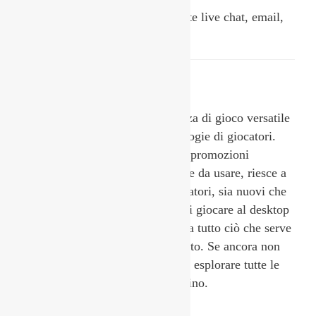
Supporto clienti
24/7 tramite live chat, email,
telefono
Conclusione
NetBet Casino offre un’esperienza di gioco versatile
e accattivante per differenti tipologie di giocatori.
Con una vasta gamma di giochi, promozioni
generose, e una piattaforma facile da usare, riesce a
soddisfare le aspettative dei giocatori, sia nuovi che
esperti. Non importa se preferisci giocare al desktop
o su dispositivi mobili, NetBet ha tutto ciò che serve
per garantire ore di intrattenimento. Se ancora non
sei iscritto, considera di farlo per esplorare tutte le
possibilità offerte da NetBet Casino.
Category

Allgemein