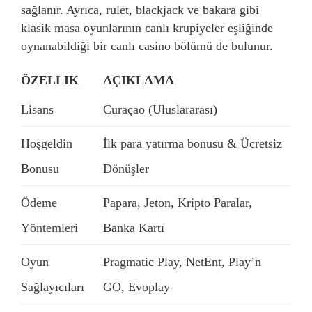
sağlanır. Ayrıca, rulet, blackjack ve bakara gibi
klasik masa oyunlarının canlı krupiyeler eşliğinde
oynanabildiği bir canlı casino bölümü de bulunur.
ÖZELLIK
AÇIKLAMA
Lisans
Curaçao (Uluslararası)
Hoşgeldin
İlk para yatırma bonusu & Ücretsiz
Bonusu
Dönüşler
Ödeme
Papara, Jeton, Kripto Paralar,
Yöntemleri
Banka Kartı
Oyun
Pragmatic Play, NetEnt, Play’n
Sağlayıcıları
GO, Evoplay