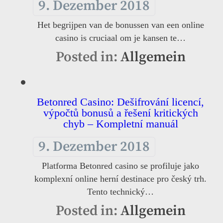
9. Dezember 2018
Het begrijpen van de bonussen van een online
casino is cruciaal om je kansen te…
Posted in:
Allgemein
Betonred Casino: Dešifrování licencí,
výpočtů bonusů a řešení kritických
chyb – Kompletní manuál
9. Dezember 2018
Platforma Betonred casino se profiluje jako
komplexní online herní destinace pro český trh.
Tento technický…
Posted in:
Allgemein