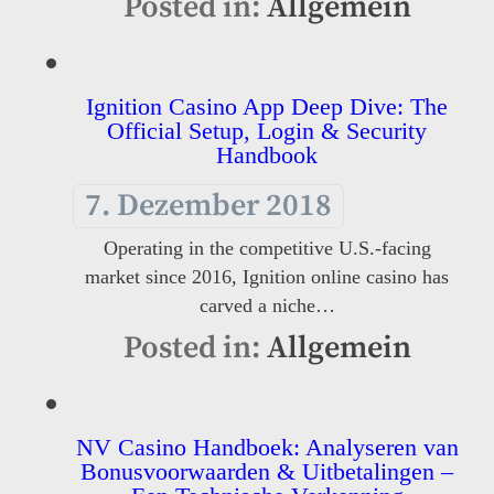
Posted in:
Allgemein
Ignition Casino App Deep Dive: The
Official Setup, Login & Security
Handbook
7. Dezember 2018
Operating in the competitive U.S.-facing
market since 2016, Ignition online casino has
carved a niche…
Posted in:
Allgemein
NV Casino Handboek: Analyseren van
Bonusvoorwaarden & Uitbetalingen –