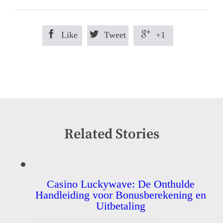



Like
Tweet
+1
Related Stories
Casino Luckywave: De Onthulde
Handleiding voor Bonusberekening en
Uitbetaling