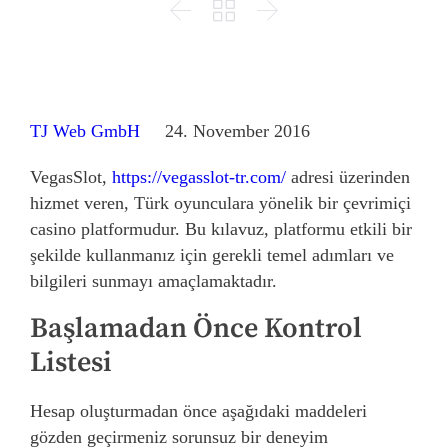



TJ Web GmbH
24. November 2016
VegasSlot,
https://vegasslot-tr.com/
adresi üzerinden
hizmet veren, Türk oyunculara yönelik bir çevrimiçi
casino platformudur. Bu kılavuz, platformu etkili bir
şekilde kullanmanız için gerekli temel adımları ve
bilgileri sunmayı amaçlamaktadır.
Başlamadan Önce Kontrol
Listesi
Hesap oluşturmadan önce aşağıdaki maddeleri
gözden geçirmeniz sorunsuz bir deneyim