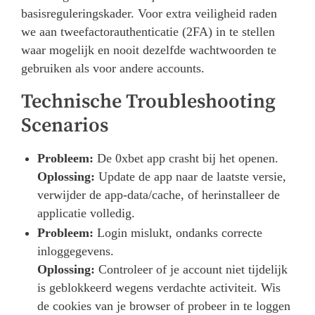
basisreguleringskader. Voor extra veiligheid raden
we aan tweefactorauthenticatie (2FA) in te stellen
waar mogelijk en nooit dezelfde wachtwoorden te
gebruiken als voor andere accounts.
Technische Troubleshooting
Scenarios
Probleem:
De 0xbet app crasht bij het openen.
Oplossing:
Update de app naar de laatste versie,
verwijder de app-data/cache, of herinstalleer de
applicatie volledig.
Probleem:
Login mislukt, ondanks correcte
inloggegevens.
Oplossing:
Controleer of je account niet tijdelijk
is geblokkeerd wegens verdachte activiteit. Wis
de cookies van je browser of probeer in te loggen