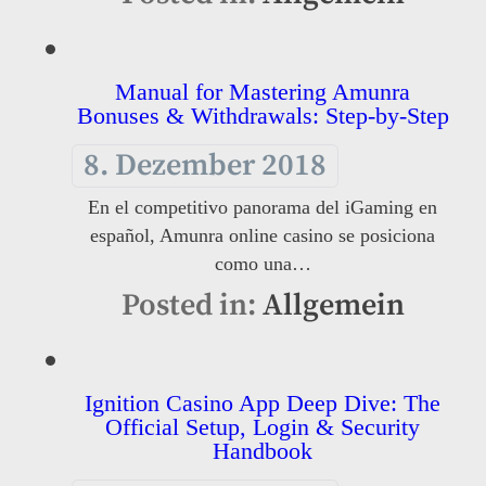
Manual for Mastering Amunra
Bonuses & Withdrawals: Step-by-Step
8. Dezember 2018
En el competitivo panorama del iGaming en
español, Amunra online casino se posiciona
como una…
Posted in:
Allgemein
Ignition Casino App Deep Dive: The
Official Setup, Login & Security
Handbook