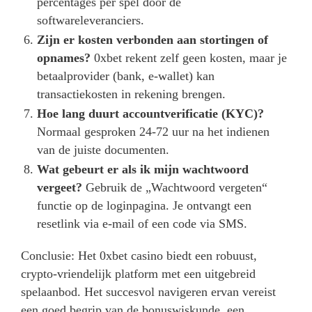
percentages per spel door de
softwareleveranciers.
Zijn er kosten verbonden aan stortingen of
opnames?
0xbet rekent zelf geen kosten, maar je
betaalprovider (bank, e-wallet) kan
transactiekosten in rekening brengen.
Hoe lang duurt accountverificatie (KYC)?
Normaal gesproken 24-72 uur na het indienen
van de juiste documenten.
Wat gebeurt er als ik mijn wachtwoord
vergeet?
Gebruik de „Wachtwoord vergeten“
functie op de loginpagina. Je ontvangt een
resetlink via e-mail of een code via SMS.
Conclusie: Het 0xbet casino biedt een robuust,
crypto-vriendelijk platform met een uitgebreid
spelaanbod. Het succesvol navigeren ervan vereist
een goed begrip van de bonuswiskunde, een