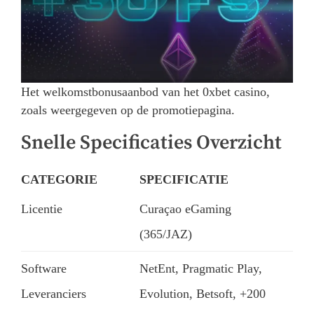
Het welkomstbonusaanbod van het 0xbet casino,
zoals weergegeven op de promotiepagina.
Snelle Specificaties Overzicht
CATEGORIE
SPECIFICATIE
Licentie
Curaçao eGaming
(365/JAZ)
Software
NetEnt, Pragmatic Play,
Leveranciers
Evolution, Betsoft, +200