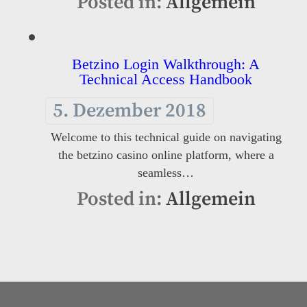
Posted in:
Allgemein
Betzino Login Walkthrough: A
Technical Access Handbook
5. Dezember 2018
Welcome to this technical guide on navigating
the betzino casino online platform, where a
seamless…
Posted in:
Allgemein