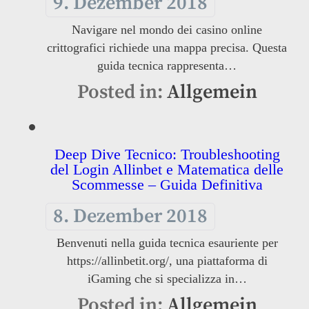
9. Dezember 2018
Navigare nel mondo dei casino online
crittografici richiede una mappa precisa. Questa
guida tecnica rappresenta…
Posted in:
Allgemein
Deep Dive Tecnico: Troubleshooting
del Login Allinbet e Matematica delle
Scommesse – Guida Definitiva
8. Dezember 2018
Benvenuti nella guida tecnica esauriente per
https://allinbetit.org/, una piattaforma di
iGaming che si specializza in…
Posted in:
Allgemein