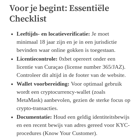
Voor je begint: Essentiële
Checklist
Leeftijds- en locatieverificatie:
Je moet
minimaal 18 jaar zijn en je in een jurisdictie
bevinden waar online gokken is toegestaan.
Licentiecontrole:
0xbet opereert onder een
licentie van Curaçao (license number 365/JAZ).
Controleer dit altijd in de footer van de website.
Wallet voorbereiding:
Voor optimaal gebruik
wordt een cryptocurrency-wallet (zoals
MetaMask) aanbevolen, gezien de sterke focus op
crypto-transacties.
Documentatie:
Houd een geldig identiteitsbewijs
en een recent bewijs van adres gereed voor KYC-
procedures (Know Your Customer).