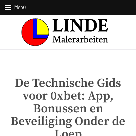
Menü
De Technische Gids
voor 0xbet: App,
Bonussen en
Beveiliging Onder de
Loep