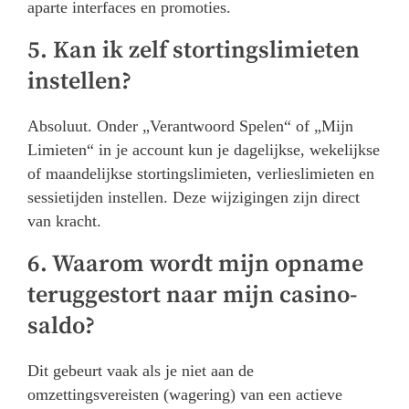
aparte interfaces en promoties.
5. Kan ik zelf stortingslimieten
instellen?
Absoluut. Onder „Verantwoord Spelen“ of „Mijn
Limieten“ in je account kun je dagelijkse, wekelijkse
of maandelijkse stortingslimieten, verlieslimieten en
sessietijden instellen. Deze wijzigingen zijn direct
van kracht.
6. Waarom wordt mijn opname
teruggestort naar mijn casino-
saldo?
Dit gebeurt vaak als je niet aan de
omzettingsvereisten (wagering) van een actieve