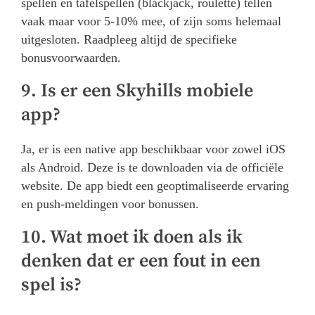
spellen en tafelspellen (blackjack, roulette) tellen
vaak maar voor 5-10% mee, of zijn soms helemaal
uitgesloten. Raadpleeg altijd de specifieke
bonusvoorwaarden.
9. Is er een Skyhills mobiele
app?
Ja, er is een native app beschikbaar voor zowel iOS
als Android. Deze is te downloaden via de officiële
website. De app biedt een geoptimaliseerde ervaring
en push-meldingen voor bonussen.
10. Wat moet ik doen als ik
denken dat er een fout in een
spel is?