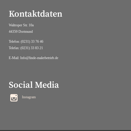
Kontaktdaten
Waltroper Str. 10a
44359 Dortmund
Telefon: (0231) 33 76 46
Telefax: (0231) 33 83 21
E-Mail: Info@linde-malerbetrieb.de
Social Media

Instagram