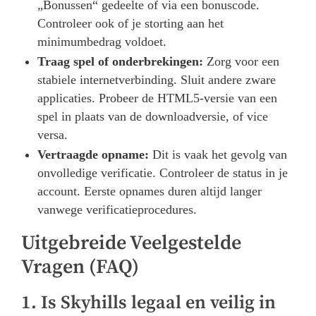
„Bonussen“ gedeelte of via een bonuscode.
Controleer ook of je storting aan het
minimumbedrag voldoet.
Traag spel of onderbrekingen:
Zorg voor een
stabiele internetverbinding. Sluit andere zware
applicaties. Probeer de HTML5-versie van een
spel in plaats van de downloadversie, of vice
versa.
Vertraagde opname:
Dit is vaak het gevolg van
onvolledige verificatie. Controleer de status in je
account. Eerste opnames duren altijd langer
vanwege verificatieprocedures.
Uitgebreide Veelgestelde
Vragen (FAQ)
1. Is Skyhills legaal en veilig in