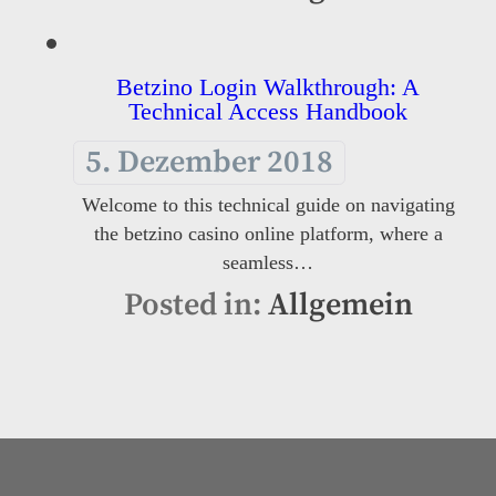
Betzino Login Walkthrough: A
Technical Access Handbook
5. Dezember 2018
Welcome to this technical guide on navigating
the betzino casino online platform, where a
seamless…
Posted in:
Allgemein