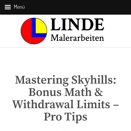
Menü
Mastering Skyhills:
Bonus Math &
Withdrawal Limits –
Pro Tips