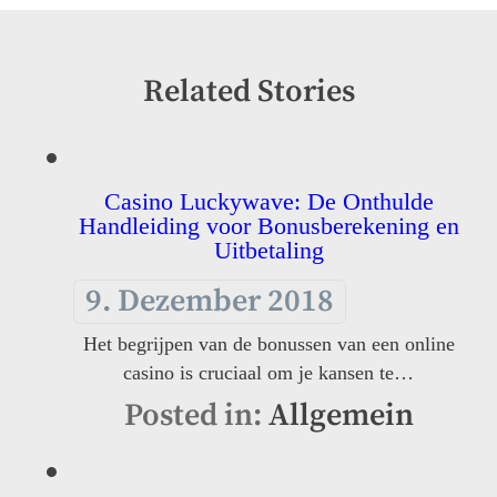
Related Stories
Casino Luckywave: De Onthulde
Handleiding voor Bonusberekening en
Uitbetaling
9. Dezember 2018
Het begrijpen van de bonussen van een online
casino is cruciaal om je kansen te…
Posted in:
Allgemein