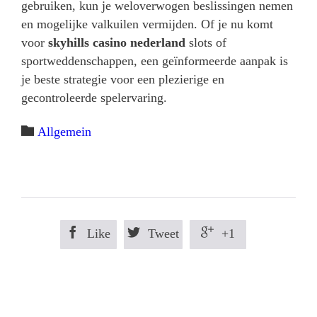
gebruiken, kun je weloverwogen beslissingen nemen
en mogelijke valkuilen vermijden. Of je nu komt
voor
skyhills casino nederland
slots of
sportweddenschappen, een geïnformeerde aanpak is
je beste strategie voor een plezierige en
gecontroleerde spelervaring.
Category

Allgemein



Like
Tweet
+1