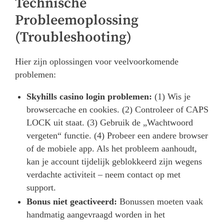
Technische
Probleemoplossing
(Troubleshooting)
Hier zijn oplossingen voor veelvoorkomende
problemen:
Skyhills casino login problemen:
(1) Wis je
browsercache en cookies. (2) Controleer of CAPS
LOCK uit staat. (3) Gebruik de „Wachtwoord
vergeten“ functie. (4) Probeer een andere browser
of de mobiele app. Als het probleem aanhoudt,
kan je account tijdelijk geblokkeerd zijn wegens
verdachte activiteit – neem contact op met
support.
Bonus niet geactiveerd:
Bonussen moeten vaak
handmatig aangevraagd worden in het