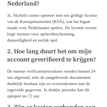
Nederland?
Ja. Skyhills casino opereert met een geldige licentie
van de Kansspelautoriteit (KSA), wat het legaal
maakt voor Nederlandse spelers. De licentie vereist
hoge normen voor spelersbescherming,
dataveiligheid en eerlijk spel.
2. Hoe lang duurt het om mijn
account geverifieerd te krijgen?
De meeste verificatieprocedures worden binnen 24
uur afgerond, mits de aangeleverde documenten
duidelijk leesbaar zijn en overeenkomen met de
ingevulde gegevens. In drukke periodes kan dit
oplopen tot 72 uur.