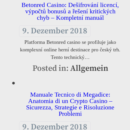
Betonred Casino: Dešifrování licencí,
výpočtů bonusů a řešení kritických
chyb – Kompletní manuál
9. Dezember 2018
Platforma Betonred casino se profiluje jako
komplexní online herní destinace pro český trh.
Tento technický…
Posted in:
Allgemein
Manuale Tecnico di Megadice:
Anatomia di un Crypto Casino –
Sicurezza, Strategie e Risoluzione
Problemi
9. Dezember 2018