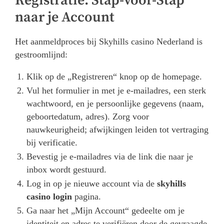
Registratie: Stap-voor-Stap
naar je Account
Het aanmeldproces bij Skyhills casino Nederland is
gestroomlijnd:
Klik op de „Registreren“ knop op de homepage.
Vul het formulier in met je e-mailadres, een sterk
wachtwoord, en je persoonlijke gegevens (naam,
geboortedatum, adres). Zorg voor
nauwkeurigheid; afwijkingen leiden tot vertraging
bij verificatie.
Bevestig je e-mailadres via de link die naar je
inbox wordt gestuurd.
Log in op je nieuwe account via de
skyhills
casino login
pagina.
Ga naar het „Mijn Account“ gedeelte om je
identiteit en adres te verifiëren door de gevraagde