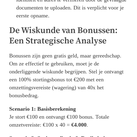
documenten te uploaden. Dit is verplicht voor je
eerste opname.
De Wiskunde van Bonussen:
Een Strategische Analyse
Bonussen zijn geen gratis geld, maar gereedschap.
Om ze effectief te gebruiken, moet je de
onderliggende wiskunde begrijpen. Stel je ontvangt
een 100% stortingsbonus tot €200 met een
omzettingsvereiste (wagering) van 40x het
bonusbedrag.
Scenario 1: Basisberekening
Je stort €100 en ontvangt €100 bonus. Totale
omzetvereiste: €100 x 40 =
€4.000
.