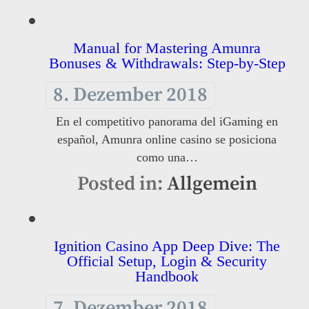
Manual for Mastering Amunra
Bonuses & Withdrawals: Step-by-Step
8. Dezember 2018
En el competitivo panorama del iGaming en
español, Amunra online casino se posiciona
como una…
Posted in:
Allgemein
Ignition Casino App Deep Dive: The
Official Setup, Login & Security
Handbook
7. Dezember 2018