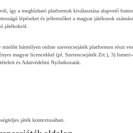
vül, így a megbízható platformok kiválasztása alapvető fonto
ntosságú lépéseket és jellemzőket a magyar játékosok számára
nó játékokról.
 mielőtt bármilyen online szerencsejáték platformon részt vesz
ényes magyar licencekkel (pl. Szerencsejáték Zrt.), 3) Ismeri-e 
tételeit és Adatvédelmi Nyilatkozatát.
ségteljes játék kontextusában.