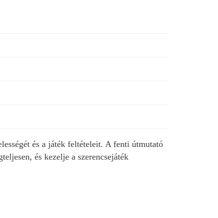
ességét és a játék feltételeit. A fenti útmutató
teljesen, és kezelje a szerencsejáték