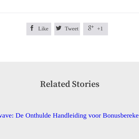



Like
Tweet
+1
Related Stories
ave: De Onthulde Handleiding voor Bonusbereken