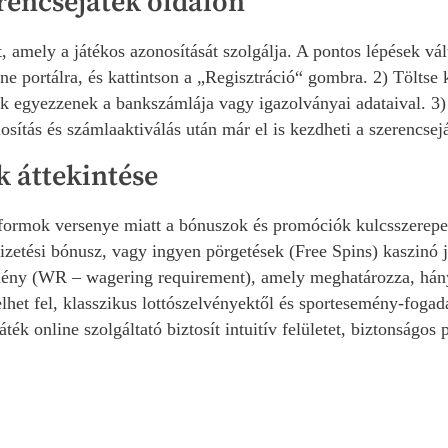
erencsejáték oldalon
, amely a játékos azonosítását szolgálja. A pontos lépések vált
ne portálra, és kattintson a „Regisztráció“ gombra. 2) Töltse 
ek egyezzenek a bankszámlája vagy igazolványai adataival. 3) 
ítás és számlaaktiválás után már el is kezdheti a szerencseját
 áttekintése
tformok versenye miatt a bónuszok és promóciók kulcsszerepe
izetési bónusz, vagy ingyen pörgetések (Free Spins) kaszinó 
lmény (WR – wagering requirement), amely meghatározza, hány
 ölelhet fel, klasszikus lottószelvényektől és sportesemény-fo
ték online szolgáltató biztosít intuitív felületet, biztonságos