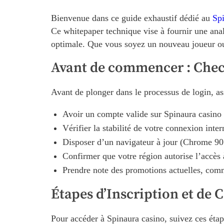
Bienvenue dans ce guide exhaustif dédié au
Spi
Ce whitepaper technique vise à fournir une anal
optimale. Que vous soyez un nouveau joueur ou 
Avant de commencer : Check
Avant de plonger dans le processus de login, as
Avoir un compte valide sur Spinaura casino a
Vérifier la stabilité de votre connexion in
Disposer d’un navigateur à jour (Chrome 90+
Confirmer que votre région autorise l’accès 
Prendre note des promotions actuelles, com
Étapes d’Inscription et de
Pour accéder à Spinaura casino, suivez ces étape