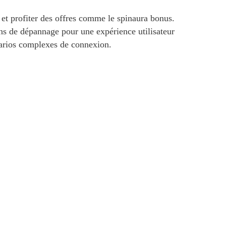
 et profiter des offres comme le spinaura bonus.
ons de dépannage pour une expérience utilisateur
narios complexes de connexion.
.