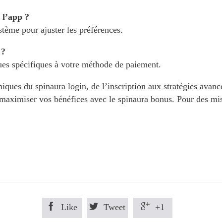
 l’app ?
stème pour ajuster les préférences.
 ?
ques spécifiques à votre méthode de paiement.
niques du spinaura login, de l’inscription aux stratégies avan
maximiser vos bénéfices avec le spinaura bonus. Pour des mise



Like
Tweet
+1