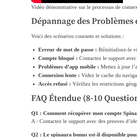
Vidéo démonstrative sur le processus de connexi
Dépannage des Problèmes 
Voici des scénarios courants et solutions :
Erreur de mot de passe :
Réinitialisez-le v
Compte bloqué :
Contactez le support avec 
Problèmes d’app mobile :
Mettez à jour l’a
Connexion lente :
Videz le cache du naviga
Accès refusé :
Vérifiez les restrictions géo
FAQ Étendue (8-10 Questio
Q1 : Comment récupérer mon compte Spinaur
A : Contactez le support avec des preuves d’iden
Q2 : Le spinaura bonus est-il disponible pour