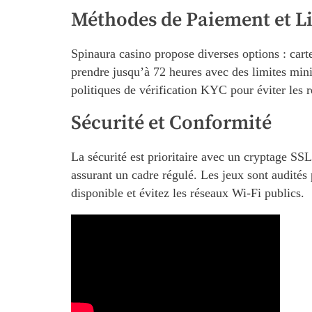
Méthodes de Paiement et L
Spinaura casino propose diverses options : cartes
prendre jusqu’à 72 heures avec des limites mini
politiques de vérification KYC pour éviter les re
Sécurité et Conformité
La sécurité est prioritaire avec un cryptage SS
assurant un cadre régulé. Les jeux sont audités p
disponible et évitez les réseaux Wi-Fi publics.