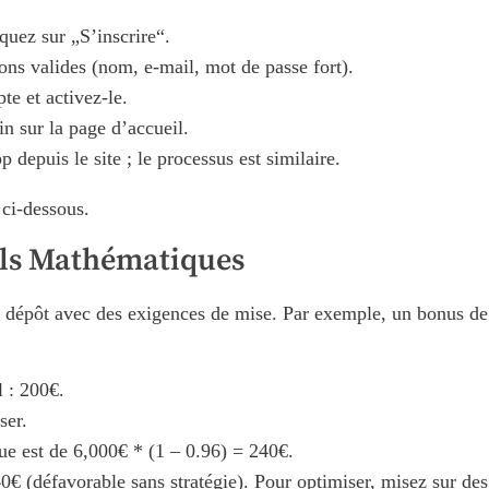
liquez sur „S’inscrire“.
ons valides (nom, e-mail, mot de passe fort).
te et activez-le.
in sur la page d’accueil.
depuis le site ; le processus est similaire.
 ci-dessous.
uls Mathématiques
r dépôt avec des exigences de mise. Par exemple, un bonus 
 : 200€.
ser.
ue est de 6,000€ * (1 – 0.96) = 240€.
0€ (défavorable sans stratégie). Pour optimiser, misez sur des