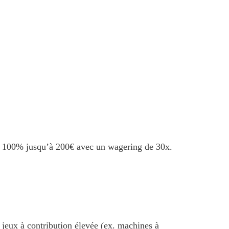
de 100% jusqu’à 200€ avec un wagering de 30x.
 jeux à contribution élevée (ex. machines à