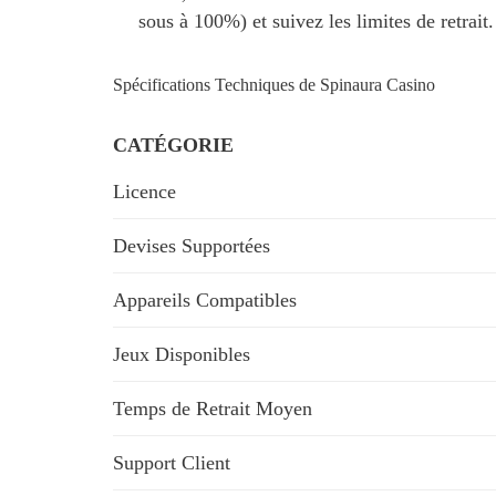
sous à 100%) et suivez les limites de retrait.
Spécifications Techniques de Spinaura Casino
CATÉGORIE
Licence
Devises Supportées
Appareils Compatibles
Jeux Disponibles
Temps de Retrait Moyen
Support Client