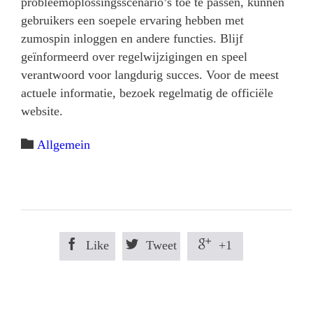
probleemoplossingsscenario’s toe te passen, kunnen
gebruikers een soepele ervaring hebben met
zumospin inloggen en andere functies. Blijf
geïnformeerd over regelwijzigingen en speel
verantwoord voor langdurig succes. Voor de meest
actuele informatie, bezoek regelmatig de officiële
website.
Category

Allgemein



Like
Tweet
+1