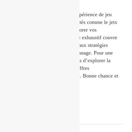
conflits.
En conclusion, JetX offre une expérience de jeu
engageante avec des fonctionnalités comme le jetx
bonus et le jetx demo pour améliorer vos
compétences. Ce guide technique exhaustif couvre
tous les aspects, de l’inscription aux stratégies
avancées, en passant par le dépannage. Pour une
pratique immédiate, n’oubliez pas d’explorer la
version démo et de profiter des offres
promotionnelles en toute sécurité. Bonne chance et
jouez responsablement !
Category

Allgemein