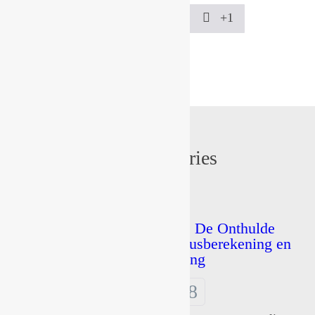

Like

Tweet

+1
Related Stories
Casino Luckywave: De Onthulde
Handleiding voor Bonusberekening en
Uitbetaling
9. Dezember 2018