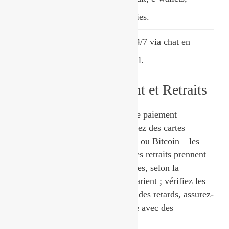
Paiement
cryptomonnaies.
Support Client
Disponible 24/7 via chat en
direct et email.
Méthodes de Paiement et Retraits
JetX propose plusieurs options de paiement
sécurisées. Pour les dépôts, utilisez des cartes
Visa/Mastercard, Skrill, Neteller, ou Bitcoin – les
transactions sont instantanées. Les retraits prennent
généralement 1 à 3 jours ouvrables, selon la
méthode. Les limites de retrait varient ; vérifiez les
politiques sur le site. Pour éviter des retards, assurez-
vous que votre compte est vérifié avec des
documents d’identité.