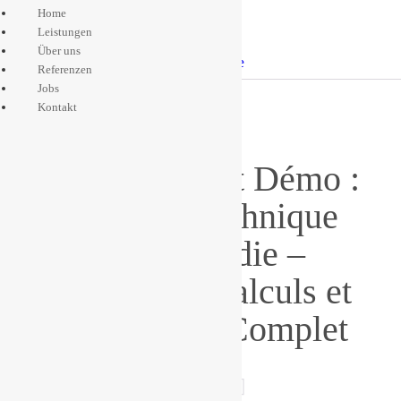
Home
Leistungen
Über uns
Referenzen
Jobs
Kontakt
JetX Bonus et Démo :
Analyse Technique
Approfondie –
Stratégies, Calculs et
Dépannage Complet


