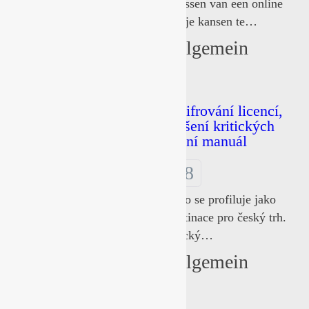
Het begrijpen van de bonussen van een online
casino is cruciaal om je kansen te…
Posted in:
Allgemein
Betonred Casino: Dešifrování licencí,
výpočtů bonusů a řešení kritických
chyb – Kompletní manuál
9. Dezember 2018
Platforma Betonred casino se profiluje jako
komplexní online herní destinace pro český trh.
Tento technický…
Posted in:
Allgemein