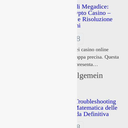
Manuale Tecnico di Megadice:
Anatomia di un Crypto Casino –
Sicurezza, Strategie e Risoluzione
Problemi
9. Dezember 2018
Navigare nel mondo dei casino online
crittografici richiede una mappa precisa. Questa
guida tecnica rappresenta…
Posted in:
Allgemein
Deep Dive Tecnico: Troubleshooting
del Login Allinbet e Matematica delle
Scommesse – Guida Definitiva
8. Dezember 2018