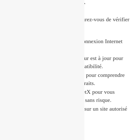
Avant de Commencer
Avant de plonger dans JetX, assurez-vous de vérifier
ces points clés :
Vérifiez que vous avez une connexion Internet
stable.
Confirmez que votre navigateur est à jour pour
éviter des problèmes de compatibilité.
Lisez les conditions générales pour comprendre
les règles des bonus et des retraits.
Utilisez la version démo de JetX pour vous
familiariser avec le gameplay sans risque.
Assurez-vous que vous jouez sur un site autorisé
et sécurisé, comme jetx-fr.eu.
Inscription sur JetX