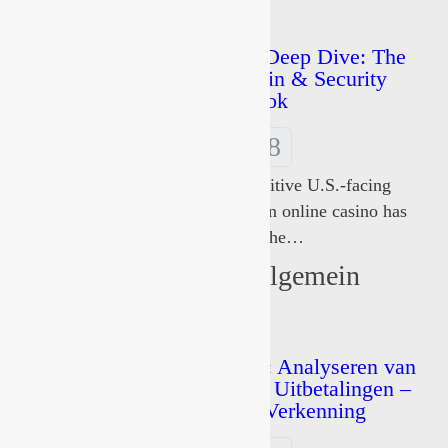
Ignition Casino App Deep Dive: The
Official Setup, Login & Security
Handbook
7. Dezember 2018
Operating in the competitive U.S.-facing
market since 2016, Ignition online casino has
carved a niche…
Posted in:
Allgemein
NV Casino Handboek: Analyseren van
Bonusvoorwaarden & Uitbetalingen –
Een Technische Verkenning