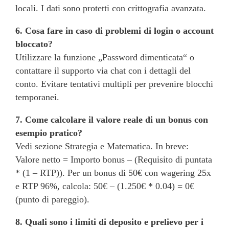
locali. I dati sono protetti con crittografia avanzata.
6. Cosa fare in caso di problemi di login o account
bloccato?
Utilizzare la funzione „Password dimenticata“ o
contattare il supporto via chat con i dettagli del
conto. Evitare tentativi multipli per prevenire blocchi
temporanei.
7. Come calcolare il valore reale di un bonus con
esempio pratico?
Vedi sezione Strategia e Matematica. In breve:
Valore netto = Importo bonus – (Requisito di puntata
* (1 – RTP)). Per un bonus di 50€ con wagering 25x
e RTP 96%, calcola: 50€ – (1.250€ * 0.04) = 0€
(punto di pareggio).
8. Quali sono i limiti di deposito e prelievo per i