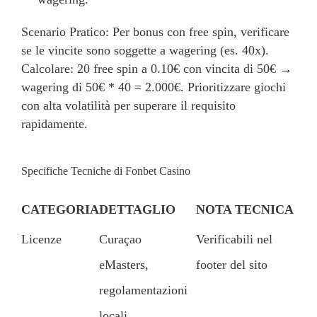
Scenario Pratico: Per bonus con free spin, verificare
se le vincite sono soggette a wagering (es. 40x).
Calcolare: 20 free spin a 0.10€ con vincita di 50€ →
wagering di 50€ * 40 = 2.000€. Prioritizzare giochi
con alta volatilità per superare il requisito
rapidamente.
Specifiche Tecniche di Fonbet Casino
CATEGORIA
DETTAGLIO
NOTA TECNICA
Licenze
Curaçao
Verificabili nel
eMasters,
footer del sito
regolamentazioni
locali