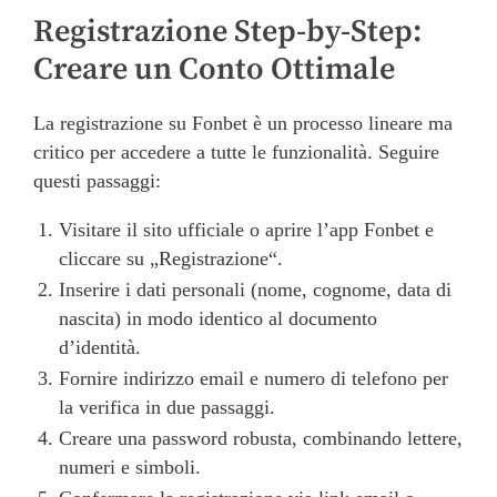
Registrazione Step-by-Step:
Creare un Conto Ottimale
La registrazione su Fonbet è un processo lineare ma
critico per accedere a tutte le funzionalità. Seguire
questi passaggi:
Visitare il sito ufficiale o aprire l’app Fonbet e
cliccare su „Registrazione“.
Inserire i dati personali (nome, cognome, data di
nascita) in modo identico al documento
d’identità.
Fornire indirizzo email e numero di telefono per
la verifica in due passaggi.
Creare una password robusta, combinando lettere,
numeri e simboli.