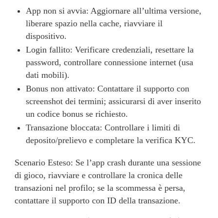
App non si avvia: Aggiornare all’ultima versione,
liberare spazio nella cache, riavviare il
dispositivo.
Login fallito: Verificare credenziali, resettare la
password, controllare connessione internet (usa
dati mobili).
Bonus non attivato: Contattare il supporto con
screenshot dei termini; assicurarsi di aver inserito
un codice bonus se richiesto.
Transazione bloccata: Controllare i limiti di
deposito/prelievo e completare la verifica KYC.
Scenario Esteso: Se l’app crash durante una sessione
di gioco, riavviare e controllare la cronica delle
transazioni nel profilo; se la scommessa è persa,
contattare il supporto con ID della transazione.