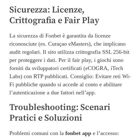
Sicurezza: Licenze,
Crittografia e Fair Play
La sicurezza di Fonbet è garantita da licenze
riconosciute (es. Curaçao eMasters), che implicano
audit regolari. Il sito utilizza crittografia SSL 256-bit
per proteggere i dati. Per il fair play, i giochi sono
forniti da sviluppatori certificati (eCOGRA, iTech
Labs) con RTP pubblicati. Consiglio: Evitare reti Wi-
Fi pubbliche quando si accede al conto e abilitare
l’autenticazione a due fattori nell’app.
Troubleshooting: Scenari
Pratici e Soluzioni
Problemi comuni con la
fonbet app
e l’accesso: