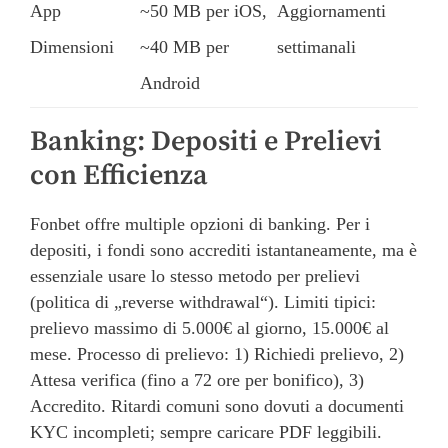
App
~50 MB per iOS,
Aggiornamenti
Dimensioni
~40 MB per
settimanali
Android
Banking: Depositi e Prelievi
con Efficienza
Fonbet offre multiple opzioni di banking. Per i
depositi, i fondi sono accrediti istantaneamente, ma è
essenziale usare lo stesso metodo per prelievi
(politica di „reverse withdrawal“). Limiti tipici:
prelievo massimo di 5.000€ al giorno, 15.000€ al
mese. Processo di prelievo: 1) Richiedi prelievo, 2)
Attesa verifica (fino a 72 ore per bonifico), 3)
Accredito. Ritardi comuni sono dovuti a documenti
KYC incompleti; sempre caricare PDF leggibili.