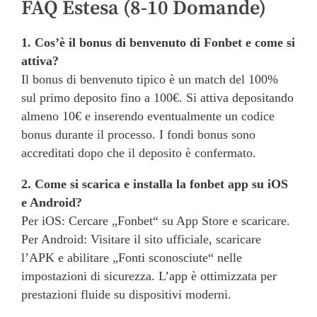
FAQ Estesa (8-10 Domande)
1. Cos’è il bonus di benvenuto di Fonbet e come si
attiva?
Il bonus di benvenuto tipico è un match del 100%
sul primo deposito fino a 100€. Si attiva depositando
almeno 10€ e inserendo eventualmente un codice
bonus durante il processo. I fondi bonus sono
accreditati dopo che il deposito è confermato.
2. Come si scarica e installa la fonbet app su iOS
e Android?
Per iOS: Cercare „Fonbet“ su App Store e scaricare.
Per Android: Visitare il sito ufficiale, scaricare
l’APK e abilitare „Fonti sconosciute“ nelle
impostazioni di sicurezza. L’app è ottimizzata per
prestazioni fluide su dispositivi moderni.