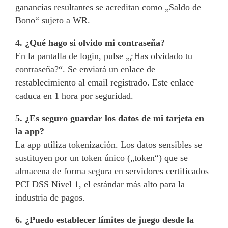
ganancias resultantes se acreditan como „Saldo de
Bono“ sujeto a WR.
4. ¿Qué hago si olvido mi contraseña?
En la pantalla de login, pulse „¿Has olvidado tu
contraseña?“. Se enviará un enlace de
restablecimiento al email registrado. Este enlace
caduca en 1 hora por seguridad.
5. ¿Es seguro guardar los datos de mi tarjeta en
la app?
La app utiliza tokenización. Los datos sensibles se
sustituyen por un token único („token“) que se
almacena de forma segura en servidores certificados
PCI DSS Nivel 1, el estándar más alto para la
industria de pagos.
6. ¿Puedo establecer límites de juego desde la