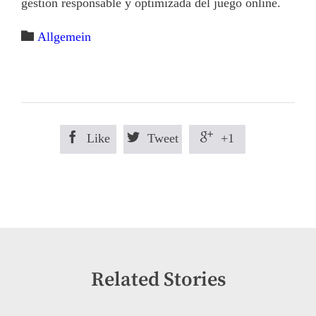
gestión responsable y optimizada del juego online.
Category

Allgemein



Like
Tweet
+1
Related Stories