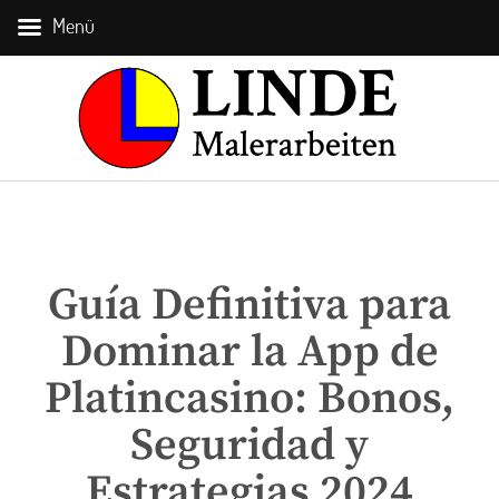
Menü
Guía Definitiva para
Dominar la App de
Platincasino: Bonos,
Seguridad y
Estrategias 2024