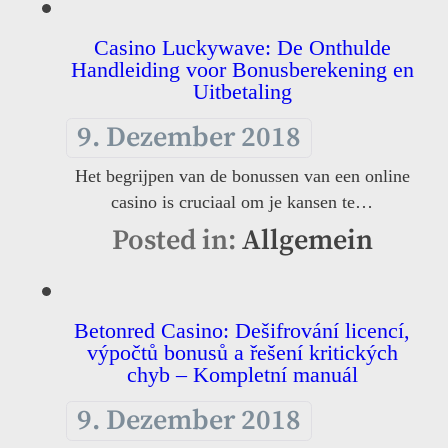
Casino Luckywave: De Onthulde
Handleiding voor Bonusberekening en
Uitbetaling
9. Dezember 2018
Het begrijpen van de bonussen van een online
casino is cruciaal om je kansen te…
Posted in:
Allgemein
Betonred Casino: Dešifrování licencí,
výpočtů bonusů a řešení kritických
chyb – Kompletní manuál
9. Dezember 2018