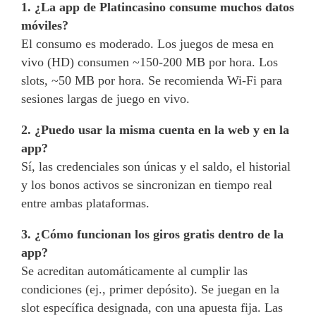
1. ¿La app de Platincasino consume muchos datos
móviles?
El consumo es moderado. Los juegos de mesa en
vivo (HD) consumen ~150-200 MB por hora. Los
slots, ~50 MB por hora. Se recomienda Wi-Fi para
sesiones largas de juego en vivo.
2. ¿Puedo usar la misma cuenta en la web y en la
app?
Sí, las credenciales son únicas y el saldo, el historial
y los bonos activos se sincronizan en tiempo real
entre ambas plataformas.
3. ¿Cómo funcionan los giros gratis dentro de la
app?
Se acreditan automáticamente al cumplir las
condiciones (ej., primer depósito). Se juegan en la
slot específica designada, con una apuesta fija. Las