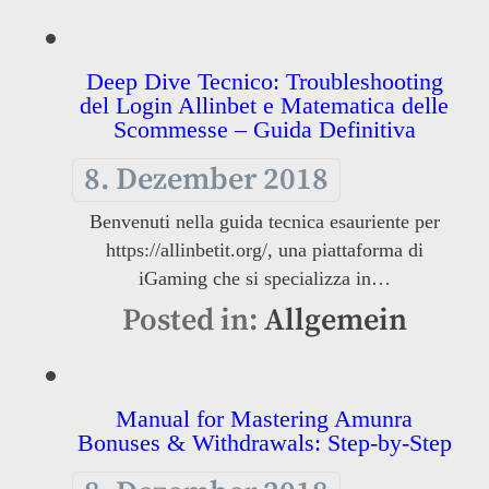
Deep Dive Tecnico: Troubleshooting
del Login Allinbet e Matematica delle
Scommesse – Guida Definitiva
8. Dezember 2018
Benvenuti nella guida tecnica esauriente per
https://allinbetit.org/, una piattaforma di
iGaming che si specializza in…
Posted in:
Allgemein
Manual for Mastering Amunra
Bonuses & Withdrawals: Step-by-Step