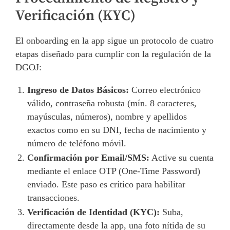
Verificación (KYC)
El onboarding en la app sigue un protocolo de cuatro
etapas diseñado para cumplir con la regulación de la
DGOJ:
Ingreso de Datos Básicos:
Correo electrónico
válido, contraseña robusta (mín. 8 caracteres,
mayúsculas, números), nombre y apellidos
exactos como en su DNI, fecha de nacimiento y
número de teléfono móvil.
Confirmación por Email/SMS:
Active su cuenta
mediante el enlace OTP (One-Time Password)
enviado. Este paso es crítico para habilitar
transacciones.
Verificación de Identidad (KYC):
Suba,
directamente desde la app, una foto nítida de su