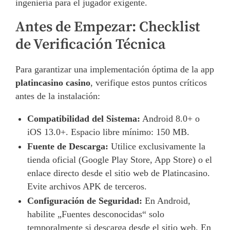
ingeniería para el jugador exigente.
Antes de Empezar: Checklist
de Verificación Técnica
Para garantizar una implementación óptima de la app
platincasino casino
, verifique estos puntos críticos
antes de la instalación:
Compatibilidad del Sistema:
Android 8.0+ o
iOS 13.0+. Espacio libre mínimo: 150 MB.
Fuente de Descarga:
Utilice exclusivamente la
tienda oficial (Google Play Store, App Store) o el
enlace directo desde el sitio web de Platincasino.
Evite archivos APK de terceros.
Configuración de Seguridad:
En Android,
habilite „Fuentes desconocidas“ solo
temporalmente si descarga desde el sitio web. En