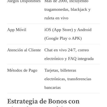
Juegos Disponibles
Más de 2000, incluyendo
tragamonedas, blackjack y
ruleta en vivo
App Móvil
iOS (App Store) y Android
(Google Play o APK)
Atención al Cliente
Chat en vivo 24/7, correo
electrónico y FAQ integrada
Métodos de Pago
Tarjetas, billeteras
electrónicas, transferencias
bancarias
Estrategia de Bonos con