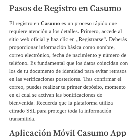
Pasos de Registro en Casumo
El registro en
Casumo
es un proceso rápido que
requiere atención a los detalles. Primero, accede al
sitio web oficial y haz clic en „Registrarse“. Deberás
proporcionar información básica como nombre,
correo electrónico, fecha de nacimiento y número de
teléfono. Es fundamental que los datos coincidan con
los de tu documento de identidad para evitar retrasos
en las verificaciones posteriores. Tras confirmar el
correo, puedes realizar tu primer depósito, momento
en el cual se activan las bonificaciones de
bienvenida. Recuerda que la plataforma utiliza
cifrado SSL para proteger toda la información
transmitida.
Aplicación Móvil Casumo App