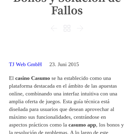
Fallos



TJ Web GmbH
23. Juni 2015
El
casino Casumo
se ha establecido como una
plataforma destacada en el ámbito de las apuestas
online, combinando una interfaz intuitiva con una
amplia oferta de juegos. Esta guía técnica está
diseñada para usuarios que desean aprovechar al
máximo sus funcionalidades, centrándose en
aspectos prácticos como la
casumo app
, los bonos y
la resolución de problemas. A lo largo de este