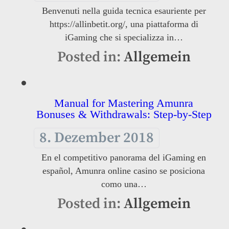
Benvenuti nella guida tecnica esauriente per
https://allinbetit.org/, una piattaforma di
iGaming che si specializza in…
Posted in:
Allgemein
Manual for Mastering Amunra
Bonuses & Withdrawals: Step-by-Step
8. Dezember 2018
En el competitivo panorama del iGaming en
español, Amunra online casino se posiciona
como una…
Posted in:
Allgemein