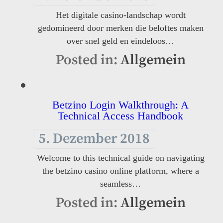
Het digitale casino-landschap wordt
gedomineerd door merken die beloftes maken
over snel geld en eindeloos…
Posted in:
Allgemein
Betzino Login Walkthrough: A
Technical Access Handbook
5. Dezember 2018
Welcome to this technical guide on navigating
the betzino casino online platform, where a
seamless…
Posted in:
Allgemein