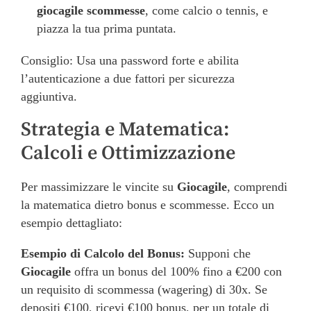
giocagile scommesse
, come calcio o tennis, e
piazza la tua prima puntata.
Consiglio: Usa una password forte e abilita
l’autenticazione a due fattori per sicurezza
aggiuntiva.
Strategia e Matematica:
Calcoli e Ottimizzazione
Per massimizzare le vincite su
Giocagile
, comprendi
la matematica dietro bonus e scommesse. Ecco un
esempio dettagliato:
Esempio di Calcolo del Bonus:
Supponi che
Giocagile
offra un bonus del 100% fino a €200 con
un requisito di scommessa (wagering) di 30x. Se
depositi €100, ricevi €100 bonus, per un totale di