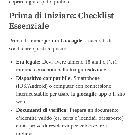
coprire ogni aspetto pratico.
Prima di Iniziare: Checklist
Essenziale
Prima di immergerti in
Giocagile
, assicurati di
soddisfare questi requisiti:
Età legale:
Devi avere almeno 18 anni o l’età
minima consentita nella tua giurisdizione.
Dispositivo compatibile:
Smartphone
(iOS/Android) o computer con connessione
internet stabile per usare la
giocagile app
o il sito
web.
Documenti di verifica:
Prepara un documento
d’identità valido (es. carta d’identità, passaporto)
e una prova di residenza per velocizzare i
prelievi.