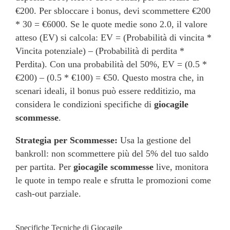
€200. Per sbloccare i bonus, devi scommettere €200
* 30 = €6000. Se le quote medie sono 2.0, il valore
atteso (EV) si calcola: EV = (Probabilità di vincita *
Vincita potenziale) – (Probabilità di perdita *
Perdita). Con una probabilità del 50%, EV = (0.5 *
€200) – (0.5 * €100) = €50. Questo mostra che, in
scenari ideali, il bonus può essere redditizio, ma
considera le condizioni specifiche di
giocagile
scommesse
.
Strategia per Scommesse:
Usa la gestione del
bankroll: non scommettere più del 5% del tuo saldo
per partita. Per
giocagile scommesse
live, monitora
le quote in tempo reale e sfrutta le promozioni come
cash-out parziale.
Specifiche Tecniche di Giocagile