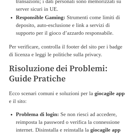
transazioni; i dati personali sono memorizzati su
server sicuri in UE.
Responsible Gaming:
Strumenti come limiti di
deposito, auto-esclusione e link a servizi di
supporto per il gioco d’azzardo responsabile.
Per verificare, controlla il footer del sito per i badge
di licenza e leggi le politiche sulla privacy.
Risoluzione dei Problemi:
Guide Pratiche
Ecco scenari comuni e soluzioni per la
giocagile app
e il sito:
Problema di login:
Se non riesci ad accedere,
reimposta la password o verifica la connessione
internet. Disinstalla e reinstalla la
giocagile app