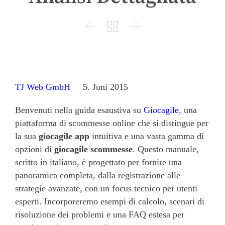



TJ Web GmbH
5. Juni 2015
Benvenuti nella guida esaustiva su
Giocagile
, una
piattaforma di scommesse online che si distingue per
la sua
giocagile app
intuitiva e una vasta gamma di
opzioni di
giocagile scommesse
. Questo manuale,
scritto in italiano, è progettato per fornire una
panoramica completa, dalla registrazione alle
strategie avanzate, con un focus tecnico per utenti
esperti. Incorporeremo esempi di calcolo, scenari di
risoluzione dei problemi e una FAQ estesa per