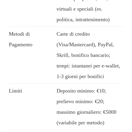
virtuali e speciali (es.
politica, intrattenimento)
Metodi di
Carte di credito
Pagamento
(Visa/Mastercard), PayPal,
Skrill, bonifico bancario;
tempi: istantanei per e-wallet,
1-3 giorni per bonifici
Limiti
Deposito minimo: €10;
prelievo minimo: €20;
massimo giornaliero: €5000
(variabile per metodo)