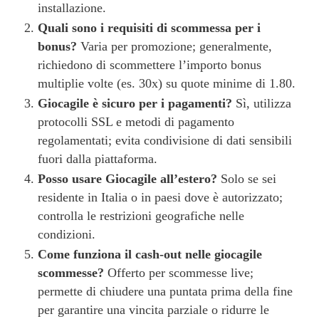
installazione.
Quali sono i requisiti di scommessa per i
bonus?
Varia per promozione; generalmente,
richiedono di scommettere l’importo bonus
multiplie volte (es. 30x) su quote minime di 1.80.
Giocagile è sicuro per i pagamenti?
Sì, utilizza
protocolli SSL e metodi di pagamento
regolamentati; evita condivisione di dati sensibili
fuori dalla piattaforma.
Posso usare Giocagile all’estero?
Solo se sei
residente in Italia o in paesi dove è autorizzato;
controlla le restrizioni geografiche nelle
condizioni.
Come funziona il cash-out nelle giocagile
scommesse?
Offerto per scommesse live;
permette di chiudere una puntata prima della fine
per garantire una vincita parziale o ridurre le