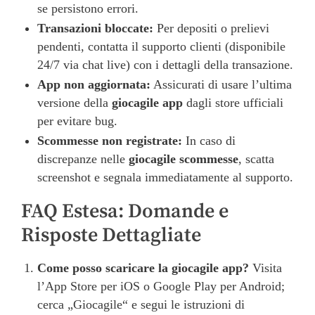
se persistono errori.
Transazioni bloccate:
Per depositi o prelievi
pendenti, contatta il supporto clienti (disponibile
24/7 via chat live) con i dettagli della transazione.
App non aggiornata:
Assicurati di usare l’ultima
versione della
giocagile app
dagli store ufficiali
per evitare bug.
Scommesse non registrate:
In caso di
discrepanze nelle
giocagile scommesse
, scatta
screenshot e segnala immediatamente al supporto.
FAQ Estesa: Domande e
Risposte Dettagliate
Come posso scaricare la giocagile app?
Visita
l’App Store per iOS o Google Play per Android;
cerca „Giocagile“ e segui le istruzioni di