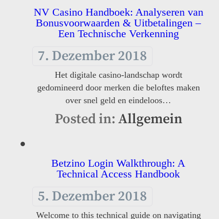
NV Casino Handboek: Analyseren van
Bonusvoorwaarden & Uitbetalingen –
Een Technische Verkenning
7. Dezember 2018
Het digitale casino-landschap wordt
gedomineerd door merken die beloftes maken
over snel geld en eindeloos…
Posted in:
Allgemein
Betzino Login Walkthrough: A
Technical Access Handbook
5. Dezember 2018
Welcome to this technical guide on navigating