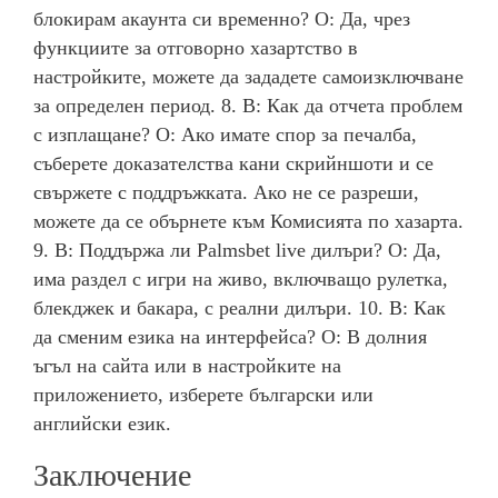
блокирам акаунта си временно? О: Да, чрез
функциите за отговорно хазартство в
настройките, можете да зададете самоизключване
за определен период. 8. В: Как да отчета проблем
с изплащане? О: Ако имате спор за печалба,
съберете доказателства кани скрийншоти и се
свържете с поддръжката. Ако не се разреши,
можете да се обърнете към Комисията по хазарта.
9. В: Поддържа ли Palmsbet live дилъри? О: Да,
има раздел с игри на живо, включващо рулетка,
блекджек и бакара, с реални дилъри. 10. В: Как
да сменим езика на интерфейса? О: В долния
ъгъл на сайта или в настройките на
приложението, изберете български или
английски език.
Заключение