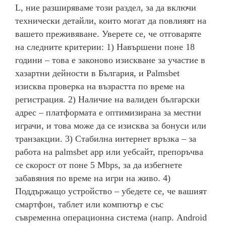
L, ние разширяваме този раздел, за да включи
технически детайли, които могат да повлияят на
вашето преживяване. Уверете се, че отговаряте
на следните критерии: 1) Навършени поне 18
години – това е законово изискване за участие в
хазартни дейности в България, и Palmsbet
изисква проверка на възрастта по време на
регистрация. 2) Наличие на валиден български
адрес – платформата е оптимизирана за местни
играчи, и това може да се изисква за бонуси или
транзакции. 3) Стабилна интернет връзка – за
работа на palmsbet app или уебсайт, препоръчва
се скорост от поне 5 Mbps, за да избегнете
забавяния по време на игри на живо. 4)
Поддържащо устройство – убедете се, че вашият
смартфон, таблет или компютър е със
съвременна операционна система (напр. Android