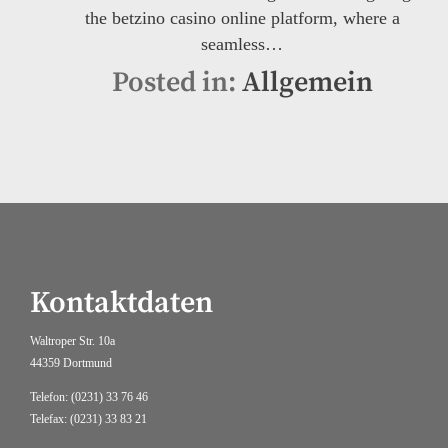
the betzino casino online platform, where a
seamless…
Posted in:
Allgemein
Kontaktdaten
Waltroper Str. 10a
44359 Dortmund
Telefon: (0231) 33 76 46
Telefax: (0231) 33 83 21