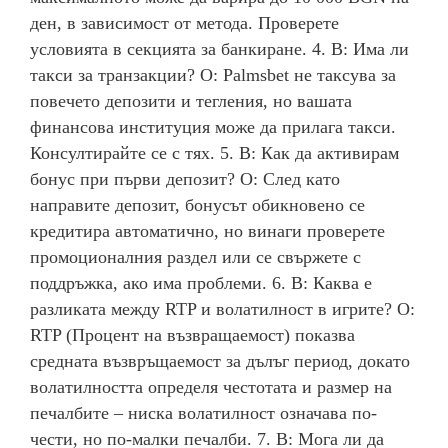
ден, в зависимост от метода. Проверете
условията в секцията за банкиране. 4. В: Има ли
такси за транзакции? О: Palmsbet не таксува за
повечето депозити и тегления, но вашата
финансова институция може да прилага такси.
Консултирайте се с тях. 5. В: Как да активирам
бонус при първи депозит? О: След като
направите депозит, бонусът обикновено се
кредитира автоматично, но винаги проверете
промоционалния раздел или се свържете с
поддръжка, ако има проблеми. 6. В: Каква е
разликата между RTP и волатилност в игрите? О:
RTP (Процент на възвращаемост) показва
средната възвръщаемост за дълъг период, докато
волатилността определя честотата и размер на
печалбите – ниска волатилност означава по-
чести, но по-малки печалби. 7. В: Мога ли да