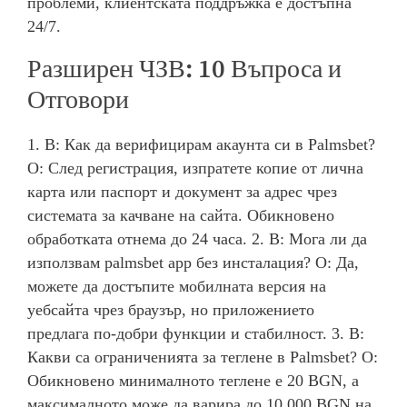
проблеми, клиентската поддръжка е достъпна
24/7.
Разширен ЧЗВ: 10 Въпроса и
Отговори
1. В: Как да верифицирам акаунта си в Palmsbet?
О: След регистрация, изпратете копие от лична
карта или паспорт и документ за адрес чрез
системата за качване на сайта. Обикновено
обработката отнема до 24 часа. 2. В: Мога ли да
използвам palmsbet app без инсталация? О: Да,
можете да достъпите мобилната версия на
уебсайта чрез браузър, но приложението
предлага по-добри функции и стабилност. 3. В:
Какви са ограниченията за теглене в Palmsbet? О:
Обикновено минималното теглене е 20 BGN, а
максималното може да варира до 10 000 BGN на