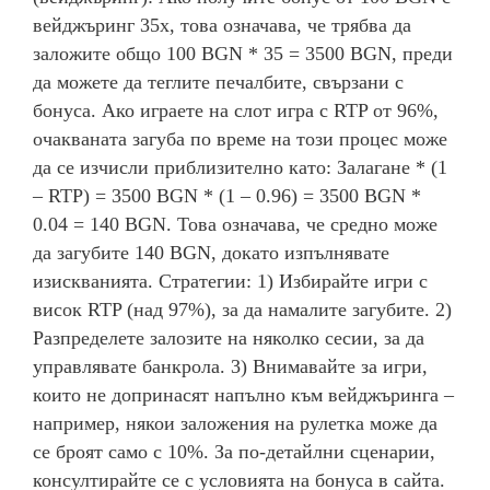
вейджъринг 35x, това означава, че трябва да
заложите общо 100 BGN * 35 = 3500 BGN, преди
да можете да теглите печалбите, свързани с
бонуса. Ако играете на слот игра с RTP от 96%,
очакваната загуба по време на този процес може
да се изчисли приблизително като: Залагане * (1
– RTP) = 3500 BGN * (1 – 0.96) = 3500 BGN *
0.04 = 140 BGN. Това означава, че средно може
да загубите 140 BGN, докато изпълнявате
изискванията. Стратегии: 1) Избирайте игри с
висок RTP (над 97%), за да намалите загубите. 2)
Разпределете залозите на няколко сесии, за да
управлявате банкрола. 3) Внимавайте за игри,
които не допринасят напълно към вейджъринга –
например, някои заложения на рулетка може да
се броят само с 10%. За по-детайлни сценарии,
консултирайте се с условията на бонуса в сайта.