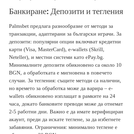
Банкиране: Депозити и тегления
Palmsbet предлага разнообразие от методи за
транзакции, адаптирани за български играчи. За
депозити: популярни опции включват кредитни
карти (Visa, MasterCard), e-wallets (Skrill,
Neteller), и местни системи като ePay.bg.
Минималните депозити обикновено са около 10
BGN, а обработката е мигновена в повечето
случаи. За тегления: същите методи са налични,
но времето за обработка може да варира – e-
wallets обикновено изплащат в рамките на 24
часа, докато банковите преводи може да отнемат
2-5 работни дни. Важно е да имате верифициран
акаунт, преди да искате теглене, за да избегнете
забавяния. Ограничения: минимално теглене е