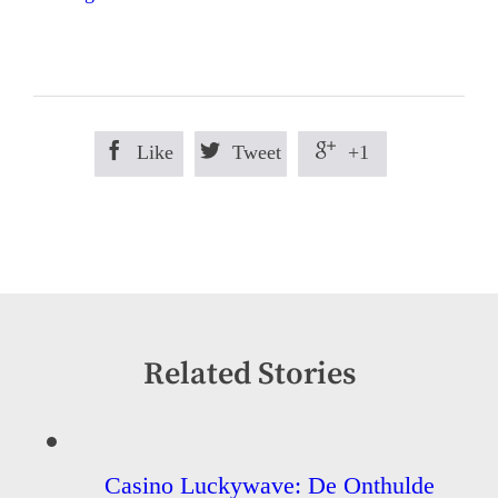



Like
Tweet
+1
Related Stories
Casino Luckywave: De Onthulde