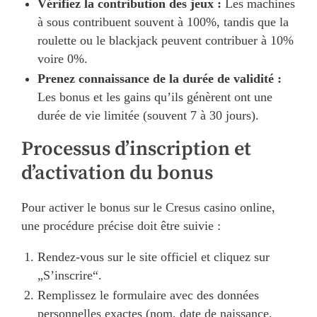
Vérifiez la contribution des jeux :
Les machines
à sous contribuent souvent à 100%, tandis que la
roulette ou le blackjack peuvent contribuer à 10%
voire 0%.
Prenez connaissance de la durée de validité :
Les bonus et les gains qu’ils génèrent ont une
durée de vie limitée (souvent 7 à 30 jours).
Processus d’inscription et
d’activation du bonus
Pour activer le bonus sur le Cresus casino online,
une procédure précise doit être suivie :
Rendez-vous sur le site officiel et cliquez sur
„S’inscrire“.
Remplissez le formulaire avec des données
personnelles exactes (nom, date de naissance,