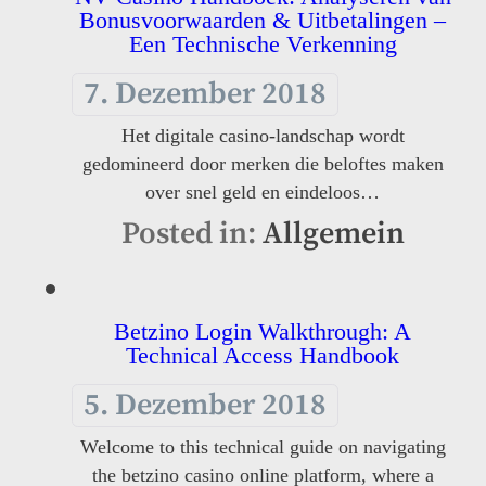
Bonusvoorwaarden & Uitbetalingen –
Een Technische Verkenning
7. Dezember 2018
Het digitale casino-landschap wordt
gedomineerd door merken die beloftes maken
over snel geld en eindeloos…
Posted in:
Allgemein
Betzino Login Walkthrough: A
Technical Access Handbook
5. Dezember 2018
Welcome to this technical guide on navigating
the betzino casino online platform, where a