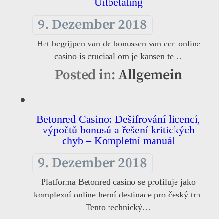
Uitbetaling
9. Dezember 2018
Het begrijpen van de bonussen van een online
casino is cruciaal om je kansen te…
Posted in:
Allgemein
Betonred Casino: Dešifrování licencí,
výpočtů bonusů a řešení kritických
chyb – Kompletní manuál
9. Dezember 2018
Platforma Betonred casino se profiluje jako
komplexní online herní destinace pro český trh.
Tento technický…