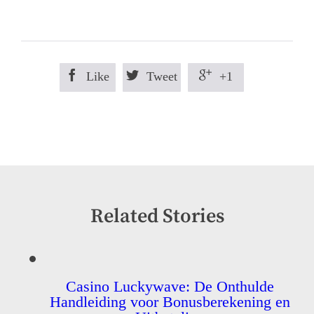



Like
Tweet
+1
Related Stories
Casino Luckywave: De Onthulde
Handleiding voor Bonusberekening en