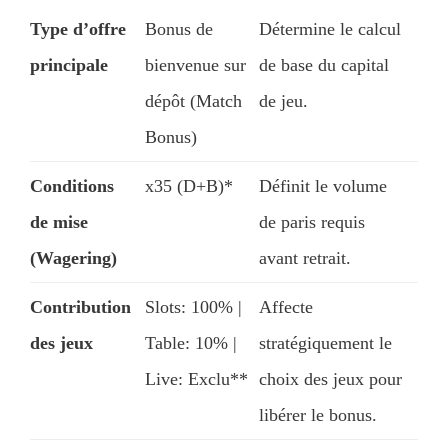
Type d’offre
Bonus de
Détermine le calcul
principale
bienvenue sur
de base du capital
dépôt (Match
de jeu.
Bonus)
Conditions
x35 (D+B)*
Définit le volume
de mise
de paris requis
(Wagering)
avant retrait.
Contribution
Slots: 100% |
Affecte
des jeux
Table: 10% |
stratégiquement le
Live: Exclu**
choix des jeux pour
libérer le bonus.