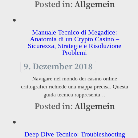
Posted in:
Allgemein
Manuale Tecnico di Megadice:
Anatomia di un Crypto Casino –
Sicurezza, Strategie e Risoluzione
Problemi
9. Dezember 2018
Navigare nel mondo dei casino online
crittografici richiede una mappa precisa. Questa
guida tecnica rappresenta…
Posted in:
Allgemein
Deep Dive Tecnico: Troubleshooting