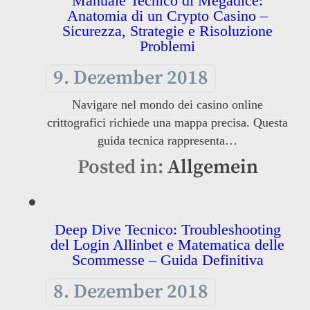
Manuale Tecnico di Megadice:
Anatomia di un Crypto Casino –
Sicurezza, Strategie e Risoluzione
Problemi
9. Dezember 2018
Navigare nel mondo dei casino online
crittografici richiede una mappa precisa. Questa
guida tecnica rappresenta…
Posted in:
Allgemein
Deep Dive Tecnico: Troubleshooting
del Login Allinbet e Matematica delle
Scommesse – Guida Definitiva
8. Dezember 2018