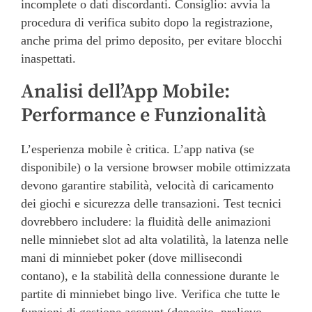
incomplete o dati discordanti. Consiglio: avvia la
procedura di verifica subito dopo la registrazione,
anche prima del primo deposito, per evitare blocchi
inaspettati.
Analisi dell’App Mobile:
Performance e Funzionalità
L’esperienza mobile è critica. L’app nativa (se
disponibile) o la versione browser mobile ottimizzata
devono garantire stabilità, velocità di caricamento
dei giochi e sicurezza delle transazioni. Test tecnici
dovrebbero includere: la fluidità delle animazioni
nelle minniebet slot ad alta volatilità, la latenza nelle
mani di minniebet poker (dove millisecondi
contano), e la stabilità della connessione durante le
partite di minniebet bingo live. Verifica che tutte le
funzioni di gestione account (deposito, prelievo,