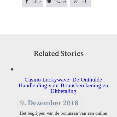



Like
Tweet
+1
Related Stories
Casino Luckywave: De Onthulde
Handleiding voor Bonusberekening en
Uitbetaling
9. Dezember 2018
Het begrijpen van de bonussen van een online