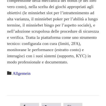
comprensione della meccanica dei bonus (e del loro
vero costo), nella scelta dei giochi appropriati agli
obiettivi (le minniebet slot per l’intrattenimento ad
alta varianza, il minniebet poker per l’abilità a lungo
termine, il minniebet bingo per l’aspetto sociale), e
nell’adozione scrupolosa delle procedure di sicurezza
e verifica. Tratta la piattaforma come uno strumento
tecnico: configurala con cura (limiti, 2FA),
monitorane le performance (estratto conto) e
interagisci con i suoi sistemi (supporto, KYC) in
modo professionale e documentato.
Category

Allgemein