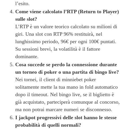
l’esito.
Come viene calcolato l’RTP (Return to Player)
sulle slot?
L’RTP è un valore teorico calcolato su milioni di
giri. Una slot con RTP 96% restituirà, nel
lunghissimo periodo, 96€ per ogni 100€ puntati.
Su sessioni brevi, la volatilità è il fattore
dominante.
Cosa succede se perdo la connessione durante
un torneo di poker o una partita di bingo live?
Nei tornei, il client di minniebet poker
solitamente mette la tua mano in fold automatico
dopo il timeout. Nel bingo live, se il biglietto è
già acquistato, parteciperà comunque al concorso,
ma non potrai marcare numeri se disconnesso.
I jackpot progressivi delle slot hanno le stesse
probabilità di quelli normali?