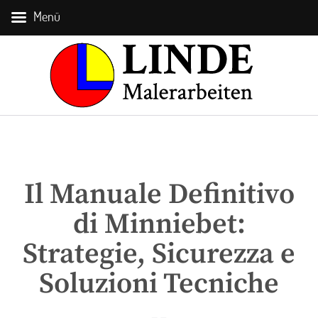
Menü
Il Manuale Definitivo
di Minniebet:
Strategie, Sicurezza e
Soluzioni Tecniche