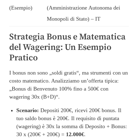
(Esempio)
(Amministrazione Autonoma dei
Monopoli di Stato) – IT
Strategia Bonus e Matematica
del Wagering: Un Esempio
Pratico
I bonus non sono „soldi gratis“, ma strumenti con un
costo matematico. Analizziamo un’offerta tipica:
„Bonus di Benvenuto 100% fino a 500€ con
wagering 30x (B+D)“.
Scenario:
Depositi 200€, ricevi 200€ bonus. Il
tuo saldo bonus è 200€. Il requisito di puntata
(wagering) è 30x la somma di Deposito + Bonus:
30 x (200€ + 200€) =
12.000€
.