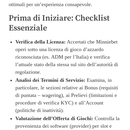
ottimali per un’esperienza consapevole.
Prima di Iniziare: Checklist
Essenziale
Verifica della Licenza:
Accertati che Minniebet
operi sotto una licenza di gioco d’azzardo
riconosciuta (es. ADM per l’Italia) e verifica
l’attuale stato della stessa sul sito dell’autorità di
regolazione.
Analisi dei Termini di Servizio:
Esamina, in
particolare, le sezioni relative ai Bonus (requisiti
di puntata – wagering), ai Prelievi (limitazioni e
procedure di verifica KYC) e all’Account
(politiche di inattività).
Valutazione dell’Offerta di Giochi:
Controlla la
provenienza dei software (provider) per slot e