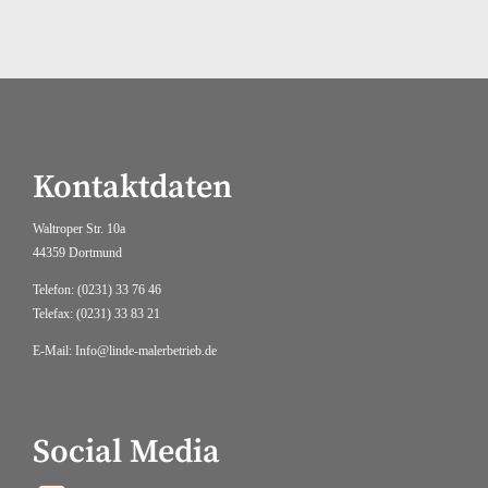
Kontaktdaten
Waltroper Str. 10a
44359 Dortmund
Telefon: (0231) 33 76 46
Telefax: (0231) 33 83 21
E-Mail: Info@linde-malerbetrieb.de
Social Media