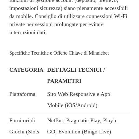
impostazioni sicurezza) siano pienamente accessibili
da mobile. Consiglio di utilizzare connessioni Wi-Fi
private per sessioni prolungate per evitare
interruzioni dati.
Specifiche Tecniche e Offerte Chiave di Minniebet
CATEGORIA
DETTAGLI TECNICI /
PARAMETRI
Piattaforma
Sito Web Responsive e App
Mobile (iOS/Android)
Fornitori di
NetEnt, Pragmatic Play, Play’n
Giochi (Slots
GO, Evolution (Bingo Live)