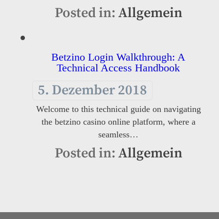
Posted in:
Allgemein
Betzino Login Walkthrough: A
Technical Access Handbook
5. Dezember 2018
Welcome to this technical guide on navigating
the betzino casino online platform, where a
seamless…
Posted in:
Allgemein