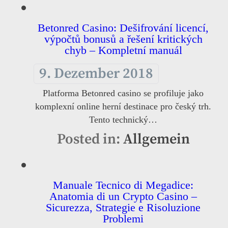
Betonred Casino: Dešifrování licencí,
výpočtů bonusů a řešení kritických
chyb – Kompletní manuál
9. Dezember 2018
Platforma Betonred casino se profiluje jako
komplexní online herní destinace pro český trh.
Tento technický…
Posted in:
Allgemein
Manuale Tecnico di Megadice:
Anatomia di un Crypto Casino –
Sicurezza, Strategie e Risoluzione
Problemi