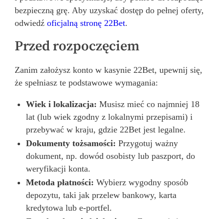
bezpieczną grę. Aby uzyskać dostęp do pełnej oferty,
odwiedź
oficjalną stronę 22Bet
.
Przed rozpoczęciem
Zanim założysz konto w kasynie 22Bet, upewnij się,
że spełniasz te podstawowe wymagania:
Wiek i lokalizacja:
Musisz mieć co najmniej 18
lat (lub wiek zgodny z lokalnymi przepisami) i
przebywać w kraju, gdzie 22Bet jest legalne.
Dokumenty tożsamości:
Przygotuj ważny
dokument, np. dowód osobisty lub paszport, do
weryfikacji konta.
Metoda płatności:
Wybierz wygodny sposób
depozytu, taki jak przelew bankowy, karta
kredytowa lub e-portfel.