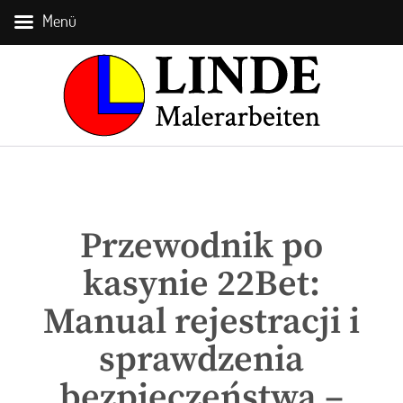
Menü
Przewodnik po
kasynie 22Bet:
Manual rejestracji i
sprawdzenia
bezpieczeństwa –