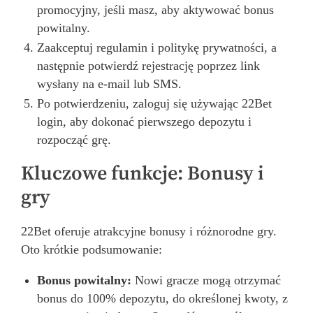
promocyjny, jeśli masz, aby aktywować bonus
powitalny.
Zaakceptuj regulamin i politykę prywatności, a
następnie potwierdź rejestrację poprzez link
wysłany na e-mail lub SMS.
Po potwierdzeniu, zaloguj się używając 22Bet
login, aby dokonać pierwszego depozytu i
rozpocząć grę.
Kluczowe funkcje: Bonusy i
gry
22Bet oferuje atrakcyjne bonusy i różnorodne gry.
Oto krótkie podsumowanie:
Bonus powitalny:
Nowi gracze mogą otrzymać
bonus do 100% depozytu, do określonej kwoty, z