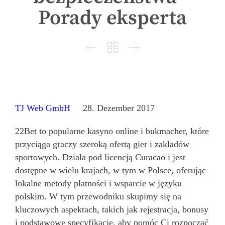
Porady eksperta



TJ Web GmbH
28. Dezember 2017
22Bet to popularne kasyno online i bukmacher, które
przyciąga graczy szeroką ofertą gier i zakładów
sportowych. Działa pod licencją Curacao i jest
dostępne w wielu krajach, w tym w Polsce, oferując
lokalne metody płatności i wsparcie w języku
polskim. W tym przewodniku skupimy się na
kluczowych aspektach, takich jak rejestracja, bonusy
i podstawowe specyfikacje, aby pomóc Ci rozpocząć