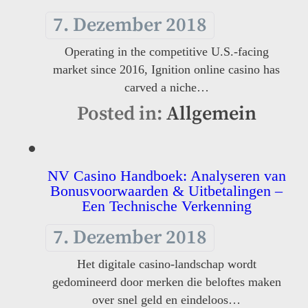
7. Dezember 2018
Operating in the competitive U.S.-facing
market since 2016, Ignition online casino has
carved a niche…
Posted in:
Allgemein
NV Casino Handboek: Analyseren van
Bonusvoorwaarden & Uitbetalingen –
Een Technische Verkenning
7. Dezember 2018
Het digitale casino-landschap wordt
gedomineerd door merken die beloftes maken
over snel geld en eindeloos…