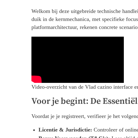
Welkom bij deze uitgebreide technische handl
duik in de kernmechanica, met specifieke focu
platformarchitectuur, rekenen concrete scenario
Video-overzicht van de Vlad cazino interface 
Voor je begint: De Essentië
Voordat je je registreert, verifieer je het volg
Licentie & Jurisdictie:
Controleer of online