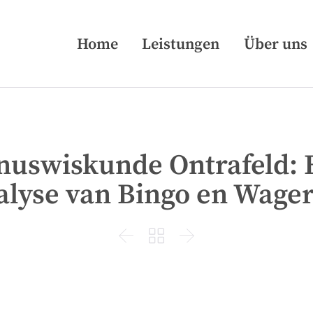
Home
Leistungen
Über uns
nuswiskunde Ontrafeld:
lyse van Bingo en Wage


