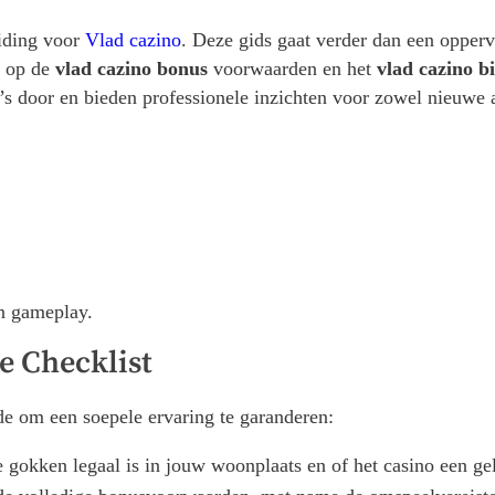
eiding voor
Vlad cazino
. Deze gids gaat verder dan een opperv
s op de
vlad cazino bonus
voorwaarden en het
vlad cazino b
’s door en bieden professionele inzichten voor zowel nieuwe a
en gameplay.
le Checklist
ende om een soepele ervaring te garanderen:
 gokken legaal is in jouw woonplaats en of het casino een geld