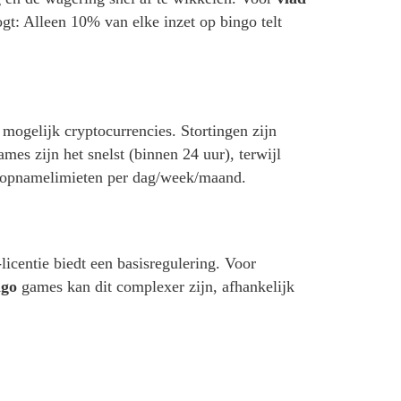
gt: Alleen 10% van elke inzet op bingo telt
 mogelijk cryptocurrencies. Stortingen zijn
mes zijn het snelst (binnen 24 uur), terwijl
e opnamelimieten per dag/week/maand.
licentie biedt een basisregulering. Voor
ngo
games kan dit complexer zijn, afhankelijk