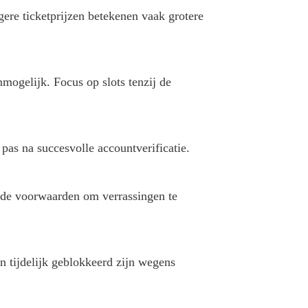
gere ticketprijzen betekenen vaak grotere
mogelijk. Focus op slots tenzij de
pas na succesvolle accountverificatie.
 de voorwaarden om verrassingen te
 tijdelijk geblokkeerd zijn wegens