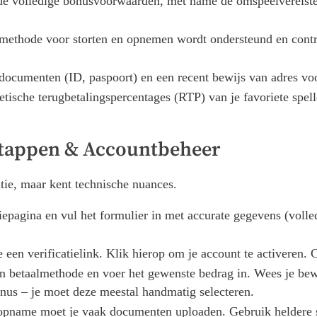
 de volledige bonusvoorwaarden, met name de omspeelvereiste
methode voor storten en opnemen wordt ondersteund en contr
sdocumenten (ID, paspoort) en een recent bewijs van adres v
ische terugbetalingspercentages (RTP) van je favoriete spell
estappen & Accountbeheer
ntie, maar kent technische nuances.
iepagina en vul het formulier in met accurate gegevens (volle
een verificatielink. Klik hierop om je account te activeren.
en betaalmethode en voer het gewenste bedrag in. Wees je b
onus – je moet deze meestal handmatig selecteren.
opname moet je vaak documenten uploaden. Gebruik heldere sc