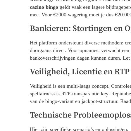
cazino bingo
geldt vaak een lagere bijdrageper
mee. Voor €2000 wagering moet je dus €20.000 
Bankieren: Stortingen en 
Het platform ondersteunt diverse methoden: cred
doorgaans direct. Voor opnames: verwacht een ve
bankoverschrijvingen dagen kunnen duren. Let
Veiligheid, Licentie en RT
Veiligheid is een multi-laags concept. Controlee
spelfairness is RTP-transparantie key. Reputab
van de bingo-variant en jackpot-structuur. Raad
Technische Probleemoplos
Hier zijn specifieke scenario’s en oplossingen: