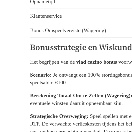
Opnametijd
Klantenservice
Bonus Omspeelvereiste (Wagering)
Bonusstrategie en Wiskund
Het begrijpen van de
vlad cazino bonus
voorwa
Scenario:
Je ontvangt een 100% stortingsbonus 
speelsaldo: €100.
Berekening Totaal Om te Zetten (Wagering)
eventuele winsten daaruit opneembaar zijn.
Strategische Overweging:
Speel spellen met e
RTP. De verwachte verlieskosten tijdens het be
wiskundige verwachting negatief. Daarom is het