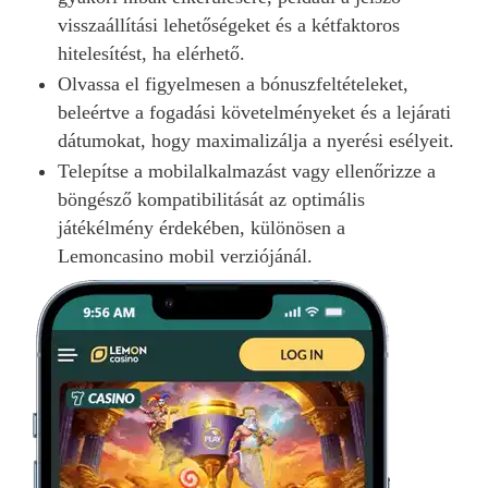
visszaállítási lehetőségeket és a kétfaktoros
hitelesítést, ha elérhető.
Olvassa el figyelmesen a bónuszfeltételeket,
beleértve a fogadási követelményeket és a lejárati
dátumokat, hogy maximalizálja a nyerési esélyeit.
Telepítse a mobilalkalmazást vagy ellenőrizze a
böngésző kompatibilitását az optimális
játékélmény érdekében, különösen a
Lemoncasino mobil verziójánál.