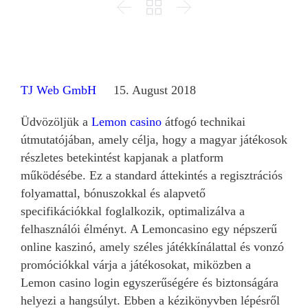



TJ Web GmbH
15. August 2018
Üdvözöljük a
Lemon casino
átfogó technikai
útmutatójában, amely célja, hogy a magyar játékosok
részletes betekintést kapjanak a platform
működésébe. Ez a standard áttekintés a regisztrációs
folyamattal, bónuszokkal és alapvető
specifikációkkal foglalkozik, optimalizálva a
felhasználói élményt. A Lemoncasino egy népszerű
online kaszinó, amely széles játékkínálattal és vonzó
promóciókkal várja a játékosokat, miközben a
Lemon casino login egyszerűségére és biztonságára
helyezi a hangsúlyt. Ebben a kézikönyvben lépésről