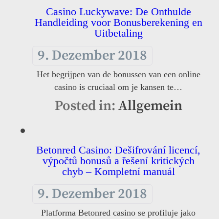
Casino Luckywave: De Onthulde
Handleiding voor Bonusberekening en
Uitbetaling
9. Dezember 2018
Het begrijpen van de bonussen van een online
casino is cruciaal om je kansen te…
Posted in:
Allgemein
Betonred Casino: Dešifrování licencí,
výpočtů bonusů a řešení kritických
chyb – Kompletní manuál
9. Dezember 2018
Platforma Betonred casino se profiluje jako