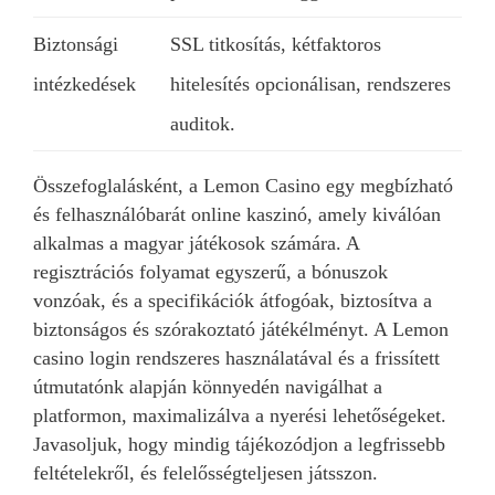
Biztonsági
SSL titkosítás, kétfaktoros
intézkedések
hitelesítés opcionálisan, rendszeres
auditok.
Összefoglalásként, a Lemon Casino egy megbízható
és felhasználóbarát online kaszinó, amely kiválóan
alkalmas a magyar játékosok számára. A
regisztrációs folyamat egyszerű, a bónuszok
vonzóak, és a specifikációk átfogóak, biztosítva a
biztonságos és szórakoztató játékélményt. A Lemon
casino login rendszeres használatával és a frissített
útmutatónk alapján könnyedén navigálhat a
platformon, maximalizálva a nyerési lehetőségeket.
Javasoljuk, hogy mindig tájékozódjon a legfrissebb
feltételekről, és felelősségteljesen játsszon.