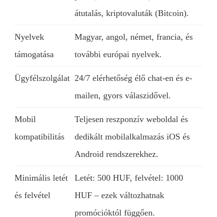
átutalás, kriptovaluták (Bitcoin).
Nyelvek
Magyar, angol, német, francia, és
támogatása
további európai nyelvek.
Ügyfélszolgálat
24/7 elérhetőség élő chat-en és e-
mailen, gyors válaszidővel.
Mobil
Teljesen reszponzív weboldal és
kompatibilitás
dedikált mobilalkalmazás iOS és
Android rendszerekhez.
Minimális letét
Letét: 500 HUF, felvétel: 1000
és felvétel
HUF – ezek változhatnak
promócióktól függően.