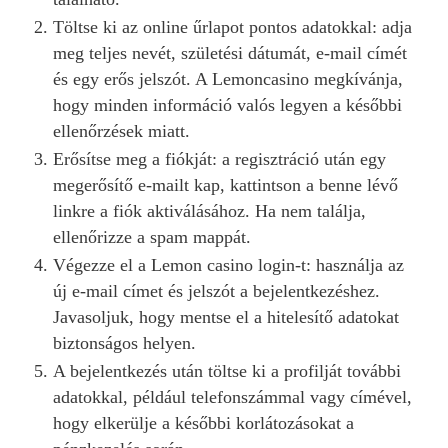
Töltse ki az online űrlapot pontos adatokkal: adja
meg teljes nevét, születési dátumát, e-mail címét
és egy erős jelszót. A Lemoncasino megkívánja,
hogy minden információ valós legyen a későbbi
ellenőrzések miatt.
Erősítse meg a fiókját: a regisztráció után egy
megerősítő e-mailt kap, kattintson a benne lévő
linkre a fiók aktiválásához. Ha nem találja,
ellenőrizze a spam mappát.
Végezze el a Lemon casino login-t: használja az
új e-mail címet és jelszót a bejelentkezéshez.
Javasoljuk, hogy mentse el a hitelesítő adatokat
biztonságos helyen.
A bejelentkezés után töltse ki a profilját további
adatokkal, például telefonszámmal vagy címével,
hogy elkerülje a későbbi korlátozásokat a