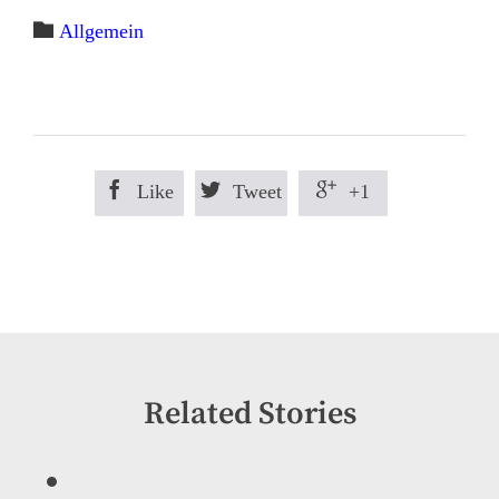
Category

Allgemein



Like
Tweet
+1
Related Stories