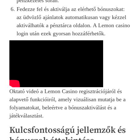
pénzkezelés során.
Fedezze fel és aktiválja az elérhető bónuszokat:
az üdvözlő ajánlatok automatikusan vagy kézzel
aktiválhatók a pénztárca oldalon. A Lemon casino
login után ezek gyorsan hozzáférhetők.
Oktató videó a Lemon Casino regisztrációjáról és
alapvető funkcióiról, amely vizuálisan mutatja be a
folyamatokat, beleértve a bónuszaktiválást és a
játékválasztást.
Kulcsfontosságú jellemzők és