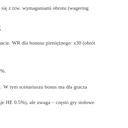
e się z tzw. wymaganiami obrotu (wagering
S
ie. WR dla bonusu pieniężnego: x30 (obrót
4%.
. W tym scenariuszu bonus ma dla gracza
je HE 0.5%), ale uwaga – często gry stołowe