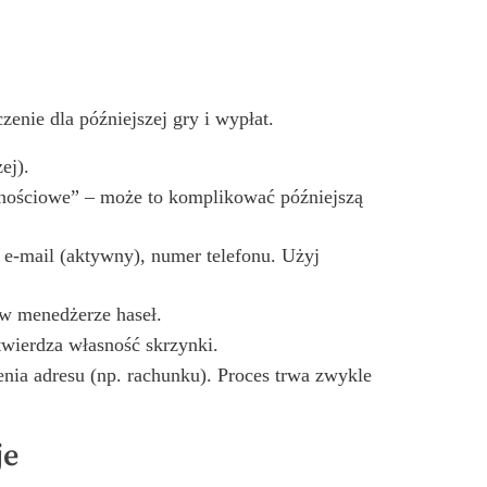
enie dla późniejszej gry i wypłat.
ej).
cznościowe” – może to komplikować późniejszą
 e-mail (aktywny), numer telefonu. Użyj
 w menedżerze haseł.
twierdza własność skrzynki.
nia adresu (np. rachunku). Proces trwa zwykle
je