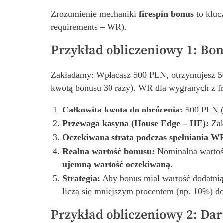
Zrozumienie mechaniki
firespin bonus
to kluc
requirements – WR).
Przykład obliczeniowy 1: Bo
Zakładamy: Wpłacasz 500 PLN, otrzymujesz 5
kwotą bonusu 30 razy). WR dla wygranych z f
Całkowita kwota do obrócenia:
500 PLN (
Przewaga kasyna (House Edge – HE):
Zak
Oczekiwana strata podczas spełniania W
Realna wartość bonusu:
Nominalna wartość
ujemną wartość oczekiwaną
.
Strategia:
Aby bonus miał wartość dodatnią
liczą się mniejszym procentem (np. 10%) 
Przykład obliczeniowy 2: Da