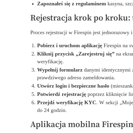
Zapoznałeś się z regulaminem
kasyna, szc
Rejestracja krok po kroku:
Proces rejestracji w Firespin jest jednorazowy
Pobierz i uruchom aplikację
Firespin na s
Kliknij przycisk „Zarejestruj się”
na ekra
weryfikację.
Wypełnij formularz
danymi identycznymi z
prawdziwego adresu zameldowania.
Utwórz login i bezpieczne hasło
(mieszanka
Potwierdź rejestrację
poprzez kliknięcie l
Przejdź weryfikację KYC
. W sekcji „Moje
do 24 godzin.
Aplikacja mobilna Firespin: 