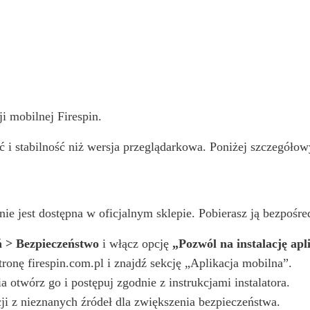
ji mobilnej Firespin.
 i stabilność niż wersja przeglądarkowa. Poniżej szczegółowy
nie jest dostępna w oficjalnym sklepie. Pobierasz ją bezpośre
 > Bezpieczeństwo
i włącz opcję
„Pozwól na instalację apl
ronę firespin.com.pl i znajdź sekcję „Aplikacja mobilna”.
 otwórz go i postępuj zgodnie z instrukcjami instalatora.
cji z nieznanych źródeł dla zwiększenia bezpieczeństwa.