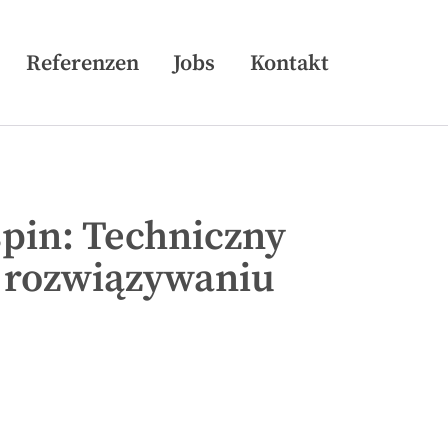
Skip
Referenzen
Jobs
Kontakt
to
content
spin: Techniczny
i rozwiązywaniu