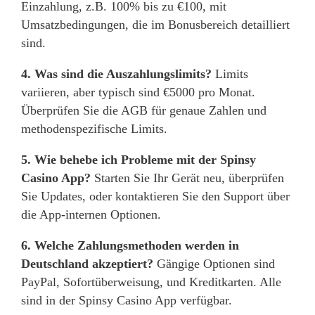
Einzahlung, z.B. 100% bis zu €100, mit
Umsatzbedingungen, die im Bonusbereich detailliert
sind.
4. Was sind die Auszahlungslimits?
Limits
variieren, aber typisch sind €5000 pro Monat.
Überprüfen Sie die AGB für genaue Zahlen und
methodenspezifische Limits.
5. Wie behebe ich Probleme mit der Spinsy
Casino App?
Starten Sie Ihr Gerät neu, überprüfen
Sie Updates, oder kontaktieren Sie den Support über
die App-internen Optionen.
6. Welche Zahlungsmethoden werden in
Deutschland akzeptiert?
Gängige Optionen sind
PayPal, Sofortüberweisung, und Kreditkarten. Alle
sind in der Spinsy Casino App verfügbar.