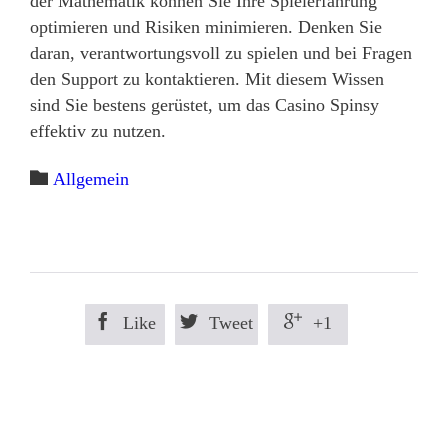
der Mathematik können Sie Ihre Spielerfahrung
optimieren und Risiken minimieren. Denken Sie
daran, verantwortungsvoll zu spielen und bei Fragen
den Support zu kontaktieren. Mit diesem Wissen
sind Sie bestens gerüstet, um das Casino Spinsy
effektiv zu nutzen.
Category

Allgemein



Like
Tweet
+1