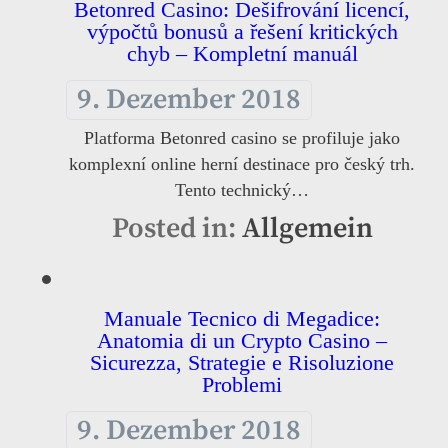
Betonred Casino: Dešifrování licencí,
výpočtů bonusů a řešení kritických
chyb – Kompletní manuál
9. Dezember 2018
Platforma Betonred casino se profiluje jako
komplexní online herní destinace pro český trh.
Tento technický…
Posted in:
Allgemein
Manuale Tecnico di Megadice:
Anatomia di un Crypto Casino –
Sicurezza, Strategie e Risoluzione
Problemi
9. Dezember 2018