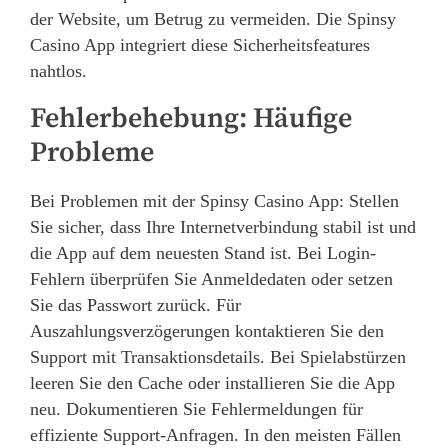
der Website, um Betrug zu vermeiden. Die Spinsy
Casino App integriert diese Sicherheitsfeatures
nahtlos.
Fehlerbehebung: Häufige
Probleme
Bei Problemen mit der Spinsy Casino App: Stellen
Sie sicher, dass Ihre Internetverbindung stabil ist und
die App auf dem neuesten Stand ist. Bei Login-
Fehlern überprüfen Sie Anmeldedaten oder setzen
Sie das Passwort zurück. Für
Auszahlungsverzögerungen kontaktieren Sie den
Support mit Transaktionsdetails. Bei Spielabstürzen
leeren Sie den Cache oder installieren Sie die App
neu. Dokumentieren Sie Fehlermeldungen für
effiziente Support-Anfragen. In den meisten Fällen