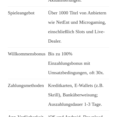
Spieleangebot
Über 1000 Titel von Anbietern
wie NetEnt und Microgaming,
einschließlich Slots und Live-
Dealer.
Willkommensbonus
Bis zu 100%
Einzahlungsbonus mit
Umsatzbedingungen, oft 30x.
Zahlungsmethoden
Kreditkarten, E-Wallets (z.B.
Skrill), Banküberweisung;
Auszahlungsdauer 1-3 Tage.
App-Verfügbarkeit
iOS und Android, Download