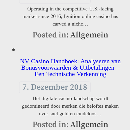
Operating in the competitive U.S.-facing
market since 2016, Ignition online casino has
carved a niche…
Posted in:
Allgemein
NV Casino Handboek: Analyseren van
Bonusvoorwaarden & Uitbetalingen –
Een Technische Verkenning
7. Dezember 2018
Het digitale casino-landschap wordt
gedomineerd door merken die beloftes maken
over snel geld en eindeloos…
Posted in:
Allgemein