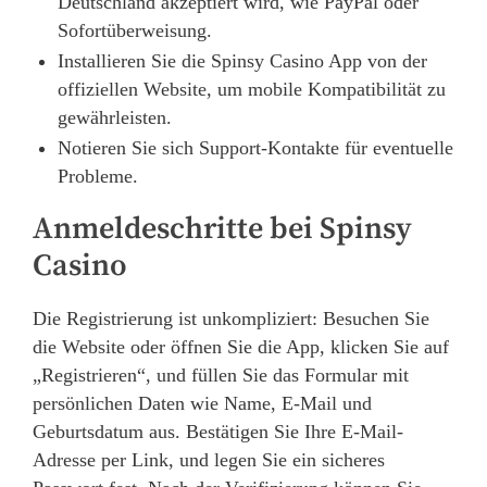
Deutschland akzeptiert wird, wie PayPal oder
Sofortüberweisung.
Installieren Sie die Spinsy Casino App von der
offiziellen Website, um mobile Kompatibilität zu
gewährleisten.
Notieren Sie sich Support-Kontakte für eventuelle
Probleme.
Anmeldeschritte bei Spinsy
Casino
Die Registrierung ist unkompliziert: Besuchen Sie
die Website oder öffnen Sie die App, klicken Sie auf
„Registrieren“, und füllen Sie das Formular mit
persönlichen Daten wie Name, E-Mail und
Geburtsdatum aus. Bestätigen Sie Ihre E-Mail-
Adresse per Link, und legen Sie ein sicheres