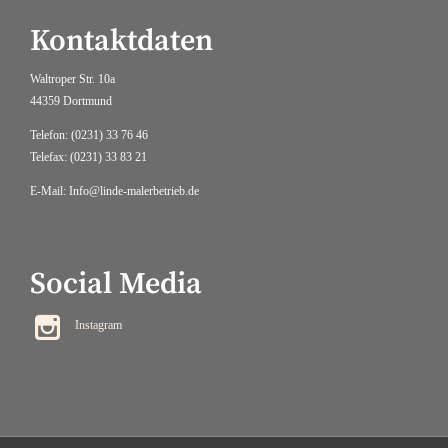
Kontaktdaten
Waltroper Str. 10a
44359 Dortmund
Telefon: (0231) 33 76 46
Telefax: (0231) 33 83 21
E-Mail: Info@linde-malerbetrieb.de
Social Media

Instagram