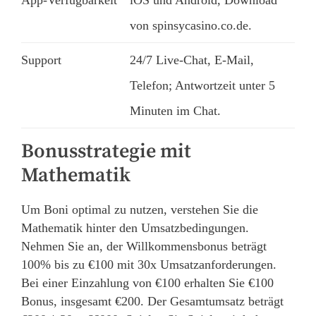
von spinsycasino.co.de.
Support
24/7 Live-Chat, E-Mail,
Telefon; Antwortzeit unter 5
Minuten im Chat.
Bonusstrategie mit
Mathematik
Um Boni optimal zu nutzen, verstehen Sie die
Mathematik hinter den Umsatzbedingungen.
Nehmen Sie an, der Willkommensbonus beträgt
100% bis zu €100 mit 30x Umsatzanforderungen.
Bei einer Einzahlung von €100 erhalten Sie €100
Bonus, insgesamt €200. Der Gesamtumsatz beträgt