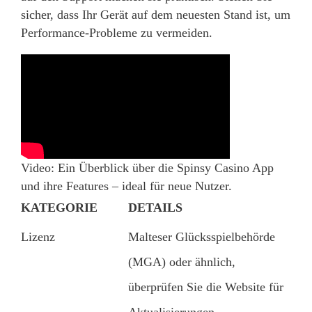
sicher, dass Ihr Gerät auf dem neuesten Stand ist, um
Performance-Probleme zu vermeiden.
Video: Ein Überblick über die Spinsy Casino App
und ihre Features – ideal für neue Nutzer.
KATEGORIE
DETAILS
Lizenz
Malteser Glücksspielbehörde
(MGA) oder ähnlich,
überprüfen Sie die Website für
Aktualisierungen.