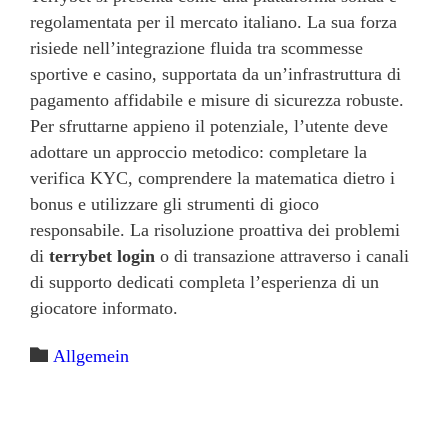
regolamentata per il mercato italiano. La sua forza
risiede nell’integrazione fluida tra scommesse
sportive e casino, supportata da un’infrastruttura di
pagamento affidabile e misure di sicurezza robuste.
Per sfruttarne appieno il potenziale, l’utente deve
adottare un approccio metodico: completare la
verifica KYC, comprendere la matematica dietro i
bonus e utilizzare gli strumenti di gioco
responsabile. La risoluzione proattiva dei problemi
di
terrybet login
o di transazione attraverso i canali
di supporto dedicati completa l’esperienza di un
giocatore informato.
Category

Allgemein