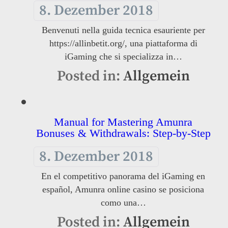
8. Dezember 2018
Benvenuti nella guida tecnica esauriente per
https://allinbetit.org/, una piattaforma di
iGaming che si specializza in…
Posted in:
Allgemein
Manual for Mastering Amunra
Bonuses & Withdrawals: Step-by-Step
8. Dezember 2018
En el competitivo panorama del iGaming en
español, Amunra online casino se posiciona
como una…
Posted in:
Allgemein