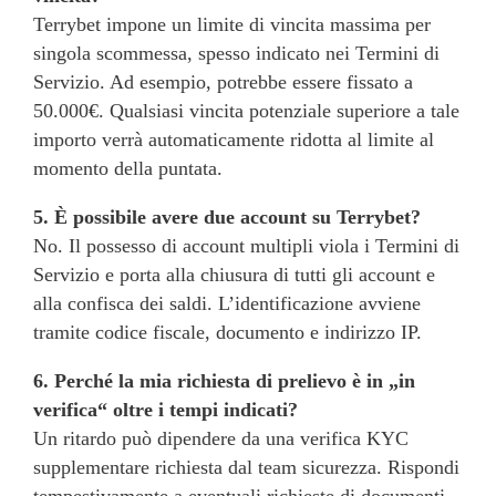
Terrybet impone un limite di vincita massima per
singola scommessa, spesso indicato nei Termini di
Servizio. Ad esempio, potrebbe essere fissato a
50.000€. Qualsiasi vincita potenziale superiore a tale
importo verrà automaticamente ridotta al limite al
momento della puntata.
5. È possibile avere due account su Terrybet?
No. Il possesso di account multipli viola i Termini di
Servizio e porta alla chiusura di tutti gli account e
alla confisca dei saldi. L’identificazione avviene
tramite codice fiscale, documento e indirizzo IP.
6. Perché la mia richiesta di prelievo è in „in
verifica“ oltre i tempi indicati?
Un ritardo può dipendere da una verifica KYC
supplementare richiesta dal team sicurezza. Rispondi