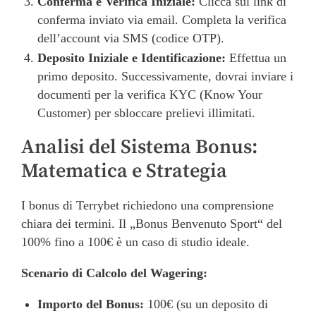
Conferma e Verifica Iniziale:
Clicca sul link di
conferma inviato via email. Completa la verifica
dell’account via SMS (codice OTP).
Deposito Iniziale e Identificazione:
Effettua un
primo deposito. Successivamente, dovrai inviare i
documenti per la verifica KYC (Know Your
Customer) per sbloccare prelievi illimitati.
Analisi del Sistema Bonus:
Matematica e Strategia
I bonus di Terrybet richiedono una comprensione
chiara dei termini. Il „Bonus Benvenuto Sport“ del
100% fino a 100€ è un caso di studio ideale.
Scenario di Calcolo del Wagering:
Importo del Bonus:
100€ (su un deposito di