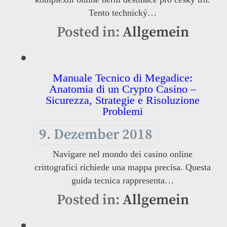
Tento technický…
Posted in:
Allgemein
Manuale Tecnico di Megadice:
Anatomia di un Crypto Casino –
Sicurezza, Strategie e Risoluzione
Problemi
9. Dezember 2018
Navigare nel mondo dei casino online
crittografici richiede una mappa precisa. Questa
guida tecnica rappresenta…
Posted in:
Allgemein