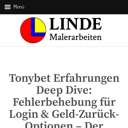
Menü
Tonybet Erfahrungen
Deep Dive:
Fehlerbehebung für
Login & Geld-Zurück-
Optionen – Der