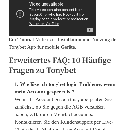
Ein Tutorial-Video zur Installation und Nutzung der
Tonybet App für mobile Geräte.
Erweitertes FAQ: 10 Häufige
Fragen zu Tonybet
1. Wie löse ich tonybet login Probleme, wenn
mein Account gesperrt ist?
Wenn Ihr Account gesperrt ist, überprüfen Sie
zunächst, ob Sie gegen die AGB verstoßen
haben, z.B. durch Mehrfachaccounts.
Kontaktieren Sie den Kundensupport per Live-
Chat oder E-Mail mit Ihren Account-Details,