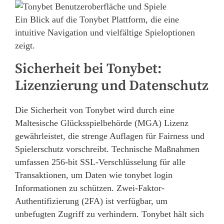
Ein Blick auf die Tonybet Plattform, die eine
intuitive Navigation und vielfältige Spieloptionen
zeigt.
Sicherheit bei Tonybet:
Lizenzierung und Datenschutz
Die Sicherheit von Tonybet wird durch eine
Maltesische Glücksspielbehörde (MGA) Lizenz
gewährleistet, die strenge Auflagen für Fairness und
Spielerschutz vorschreibt. Technische Maßnahmen
umfassen 256-bit SSL-Verschlüsselung für alle
Transaktionen, um Daten wie tonybet login
Informationen zu schützen. Zwei-Faktor-
Authentifizierung (2FA) ist verfügbar, um
unbefugten Zugriff zu verhindern. Tonybet hält sich