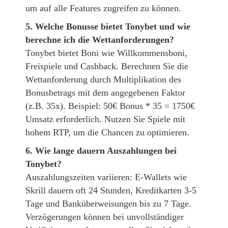
um auf alle Features zugreifen zu können.
5. Welche Bonusse bietet Tonybet und wie
berechne ich die Wettanforderungen?
Tonybet bietet Boni wie Willkommensboni,
Freispiele und Cashback. Berechnen Sie die
Wettanforderung durch Multiplikation des
Bonusbetrags mit dem angegebenen Faktor
(z.B. 35x). Beispiel: 50€ Bonus * 35 = 1750€
Umsatz erforderlich. Nutzen Sie Spiele mit
hohem RTP, um die Chancen zu optimieren.
6. Wie lange dauern Auszahlungen bei
Tonybet?
Auszahlungszeiten variieren: E-Wallets wie
Skrill dauern oft 24 Stunden, Kreditkarten 3-5
Tage und Banküberweisungen bis zu 7 Tage.
Verzögerungen können bei unvollständiger