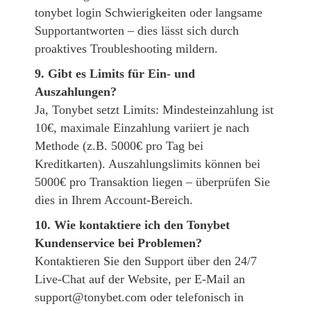
tonybet login Schwierigkeiten oder langsame
Supportantworten – dies lässt sich durch
proaktives Troubleshooting mildern.
9. Gibt es Limits für Ein- und
Auszahlungen?
Ja, Tonybet setzt Limits: Mindesteinzahlung ist
10€, maximale Einzahlung variiert je nach
Methode (z.B. 5000€ pro Tag bei
Kreditkarten). Auszahlungslimits können bei
5000€ pro Transaktion liegen – überprüfen Sie
dies in Ihrem Account-Bereich.
10. Wie kontaktiere ich den Tonybet
Kundenservice bei Problemen?
Kontaktieren Sie den Support über den 24/7
Live-Chat auf der Website, per E-Mail an
support@tonybet.com oder telefonisch in