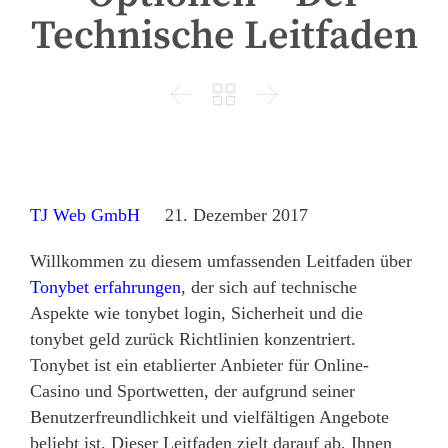
Technische Leitfaden



TJ Web GmbH
21. Dezember 2017
Willkommen zu diesem umfassenden Leitfaden über
Tonybet erfahrungen
, der sich auf technische
Aspekte wie tonybet login, Sicherheit und die
tonybet geld zurück Richtlinien konzentriert.
Tonybet ist ein etablierter Anbieter für Online-
Casino und Sportwetten, der aufgrund seiner
Benutzerfreundlichkeit und vielfältigen Angebote
beliebt ist. Dieser Leitfaden zielt darauf ab, Ihnen