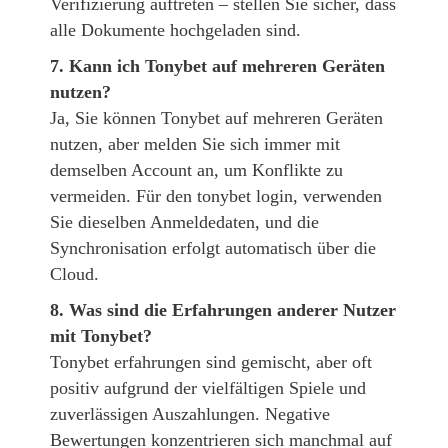
Verifizierung auftreten – stellen Sie sicher, dass
alle Dokumente hochgeladen sind.
7. Kann ich Tonybet auf mehreren Geräten
nutzen?
Ja, Sie können Tonybet auf mehreren Geräten
nutzen, aber melden Sie sich immer mit
demselben Account an, um Konflikte zu
vermeiden. Für den tonybet login, verwenden
Sie dieselben Anmeldedaten, und die
Synchronisation erfolgt automatisch über die
Cloud.
8. Was sind die Erfahrungen anderer Nutzer
mit Tonybet?
Tonybet erfahrungen sind gemischt, aber oft
positiv aufgrund der vielfältigen Spiele und
zuverlässigen Auszahlungen. Negative
Bewertungen konzentrieren sich manchmal auf