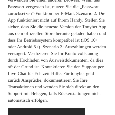
verwenden Sie einen anderen Browser. Wenn das
Passwort vergessen ist, nutzen Sie die „Passwort
zurücksetzen“-Funktion per E-Mail. Szenario 2: Die
App funktioniert nicht auf Ihrem Handy. Stellen Sie
sicher, dass Sie die neueste Version der Tonybet App
aus dem offiziellen Store heruntergeladen haben und
dass Ihr Betriebssystem kompatibel ist (iOS 10+
oder Android 5+). Szenario 3: Auszahlungen werden
verzögert. Verifizieren Sie Ihr Konto vollständig
durch Hochladen von Ausweisdokumenten, da dies
oft der Grund ist. Kontaktieren Sie den Support per
Live-Chat für Echtzeit-Hilfe. Für tonybet geld
zurück Ansprüche, dokumentieren Sie Ihre
Transaktionen und wenden Sie sich direkt an den
Support mit Belegen, falls Rückerstattungen nicht
automatisch erfolgen.