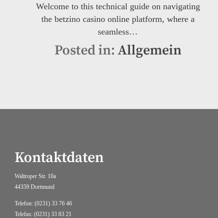
Welcome to this technical guide on navigating
the betzino casino online platform, where a
seamless…
Posted in:
Allgemein
Kontaktdaten
Waltroper Str. 10a
44359 Dortmund
Telefon: (0231) 33 76 46
Telefax: (0231) 33 83 21