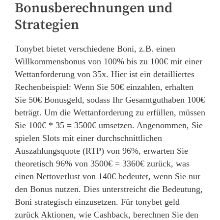
Bonusberechnungen und
Strategien
Tonybet bietet verschiedene Boni, z.B. einen
Willkommensbonus von 100% bis zu 100€ mit einer
Wettanforderung von 35x. Hier ist ein detailliertes
Rechenbeispiel: Wenn Sie 50€ einzahlen, erhalten
Sie 50€ Bonusgeld, sodass Ihr Gesamtguthaben 100€
beträgt. Um die Wettanforderung zu erfüllen, müssen
Sie 100€ * 35 = 3500€ umsetzen. Angenommen, Sie
spielen Slots mit einer durchschnittlichen
Auszahlungsquote (RTP) von 96%, erwarten Sie
theoretisch 96% von 3500€ = 3360€ zurück, was
einen Nettoverlust von 140€ bedeutet, wenn Sie nur
den Bonus nutzen. Dies unterstreicht die Bedeutung,
Boni strategisch einzusetzen. Für tonybet geld
zurück Aktionen, wie Cashback, berechnen Sie den