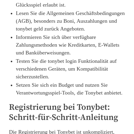
Glücksspiel erlaubt ist.
Lesen Sie die Allgemeinen Geschäftsbedingungen
(AGB), besonders zu Boni, Auszahlungen und
tonybet geld zurück Angeboten.
Informieren Sie sich über verfügbare
Zahlungsmethoden wie Kreditkarten, E-Wallets
und Banküberweisungen.
Testen Sie die tonybet login Funktionalität auf
verschiedenen Geräten, um Kompatibilität
sicherzustellen.
Setzen Sie sich ein Budget und nutzen Sie
Verantwortungsspiel-Tools, die Tonybet anbietet.
Registrierung bei Tonybet:
Schritt-für-Schritt-Anleitung
Die Registrierung bei Tonybet ist unkompliziert,