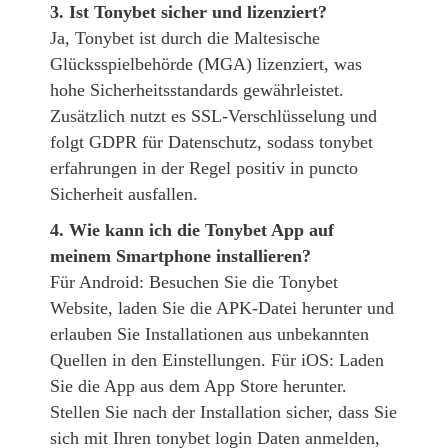
3. Ist Tonybet sicher und lizenziert?
Ja, Tonybet ist durch die Maltesische
Glücksspielbehörde (MGA) lizenziert, was
hohe Sicherheitsstandards gewährleistet.
Zusätzlich nutzt es SSL-Verschlüsselung und
folgt GDPR für Datenschutz, sodass tonybet
erfahrungen in der Regel positiv in puncto
Sicherheit ausfallen.
4. Wie kann ich die Tonybet App auf
meinem Smartphone installieren?
Für Android: Besuchen Sie die Tonybet
Website, laden Sie die APK-Datei herunter und
erlauben Sie Installationen aus unbekannten
Quellen in den Einstellungen. Für iOS: Laden
Sie die App aus dem App Store herunter.
Stellen Sie nach der Installation sicher, dass Sie
sich mit Ihren tonybet login Daten anmelden,