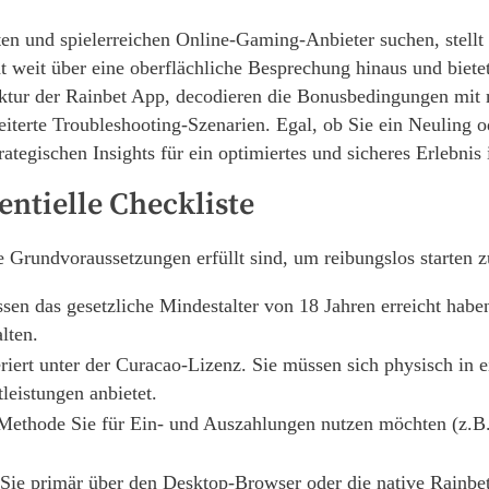
sten und spielerreichen Online-Gaming-Anbieter suchen, stellt
t weit über eine oberflächliche Besprechung hinaus und bietet
ektur der Rainbet App, decodieren die Bonusbedingungen mit m
iterte Troubleshooting-Szenarien. Egal, ob Sie ein Neuling od
rategischen Insights für ein optimiertes und sicheres Erlebnis
entielle Checkliste
hre Grundvoraussetzungen erfüllt sind, um reibungslos starten 
sen das gesetzliche Mindestalter von 18 Jahren erreicht habe
lten.
iert unter der Curacao-Lizenz. Sie müssen sich physisch in e
tleistungen anbietet.
Methode Sie für Ein- und Auszahlungen nutzen möchten (z.B.
 Sie primär über den Desktop-Browser oder die native Rainbe