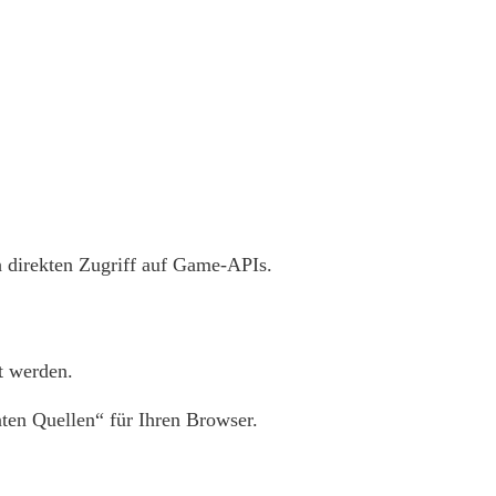
h direkten Zugriff auf Game-APIs.
t werden.
nten Quellen“ für Ihren Browser.