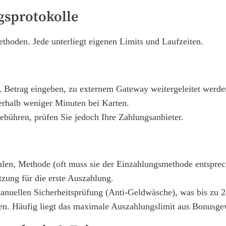
gsprotokolle
ethoden. Jede unterliegt eigenen Limits und Laufzeiten.
 Betrag eingeben, zu externem Gateway weitergeleitet werde
nerhalb weniger Minuten bei Karten.
ebühren, prüfen Sie jedoch Ihre Zahlungsanbieter.
len, Methode (oft muss sie der Einzahlungsmethode entsprech
tzung für die erste Auszahlung.
manuellen Sicherheitsprüfung (Anti-Geldwäsche), was bis zu 
fen. Häufig liegt das maximale Auszahlungslimit aus Bonusg