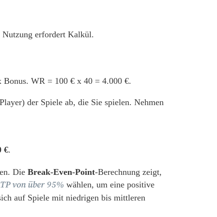
 Nutzung erfordert Kalkül.
 Bonus. WR = 100 € x 40 = 4.000 €.
layer) der Spiele ab, die Sie spielen. Nehmen
0 €
.
nen. Die
Break-Even-Point
-Berechnung zeigt,
RTP von über 95%
wählen, um eine positive
ch auf Spiele mit niedrigen bis mittleren