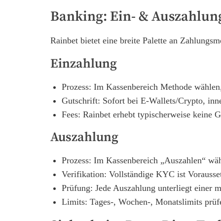
Banking: Ein- & Auszahlun
Rainbet bietet eine breite Palette an Zahlungsm
Einzahlung
Prozess: Im Kassenbereich Methode wählen,
Gutschrift: Sofort bei E-Wallets/Crypto, in
Fees: Rainbet erhebt typischerweise keine G
Auszahlung
Prozess: Im Kassenbereich „Auszahlen“ wäh
Verifikation: Vollständige KYC ist Vorausse
Prüfung: Jede Auszahlung unterliegt einer 
Limits: Tages-, Wochen-, Monatslimits prü