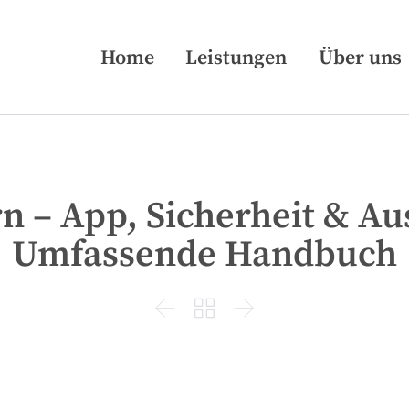
Home
Leistungen
Über uns
n – App, Sicherheit & A
Umfassende Handbuch


