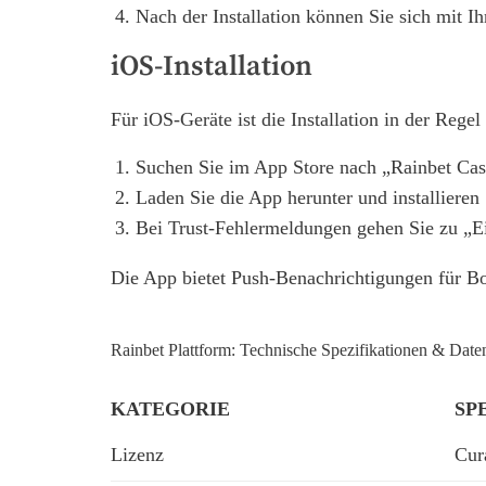
Nach der Installation können Sie sich mit 
iOS-Installation
Für iOS-Geräte ist die Installation in der Rege
Suchen Sie im App Store nach „Rainbet Cas
Laden Sie die App herunter und installieren 
Bei Trust-Fehlermeldungen gehen Sie zu „Ei
Die App bietet Push-Benachrichtigungen für Bon
Rainbet Plattform: Technische Spezifikationen & Date
KATEGORIE
SP
Lizenz
Cur