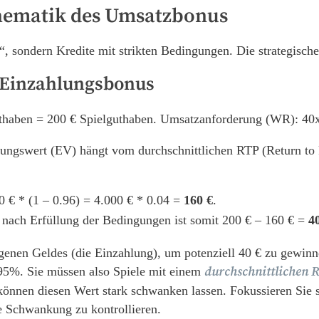
thematik des Umsatzbonus
, sondern Kredite mit strikten Bedingungen. Die strategische
 Einzahlungsbonus
haben = 200 € Spielguthaben. Umsatzanforderung (WR): 40x
ngswert (EV) hängt vom durchschnittlichen RTP (Return to P
0 € * (1 – 0.96) = 4.000 € * 0.04 =
160 €
.
 nach Erfüllung der Bedingungen ist somit 200 € – 160 € =
4
igenen Geldes (die Einzahlung), um potenziell 40 € zu gewin
durchschnittlichen 
 95%. Sie müssen also Spiele mit einem
önnen diesen Wert stark schwanken lassen. Fokussieren Sie si
 Schwankung zu kontrollieren.