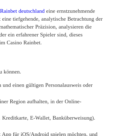
Rainbet deutschland
eine ernstzunehmende
 eine tiefgehende, analytische Betrachtung der
athematischer Präzision, analysieren die
er ein erfahrener Spieler sind, dieses
 im Casino Rainbet.
zu können.
n und einen gültigen Personalausweis oder
iner Region aufhalten, in der Online-
 Kreditkarte, E-Wallet, Banküberweisung).
t App für iOS/Android spielen möchten, und