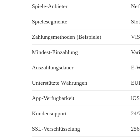
Spiele-Anbieter
Net
Spielesegmente
Slot
Zahlungsmethoden (Beispiele)
VIS
Mindest-Einzahlung
Var
Auszahlungsdauer
E-W
Unterstützte Währungen
EUR
App-Verfügbarkeit
iOS
Kundensupport
24/
SSL-Verschlüsselung
256