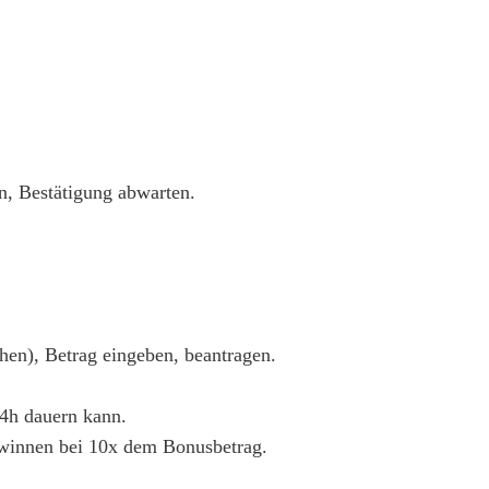
n, Bestätigung abwarten.
en), Betrag eingeben, beantragen.
24h dauern kann.
ewinnen bei 10x dem Bonusbetrag.