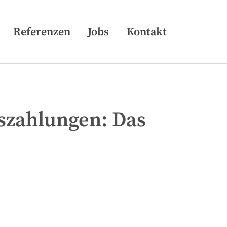
Skip
Referenzen
Jobs
Kontakt
to
content
uszahlungen: Das