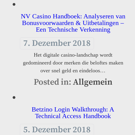
NV Casino Handboek: Analyseren van
Bonusvoorwaarden & Uitbetalingen –
Een Technische Verkenning
7. Dezember 2018
Het digitale casino-landschap wordt
gedomineerd door merken die beloftes maken
over snel geld en eindeloos…
Posted in:
Allgemein
Betzino Login Walkthrough: A
Technical Access Handbook
5. Dezember 2018