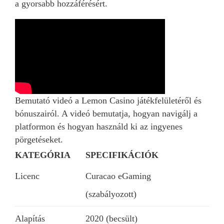
a gyorsabb hozzáférésért.
Bemutató videó a Lemon Casino játékfelületéről és
bónuszairól. A videó bemutatja, hogyan navigálj a
platformon és hogyan használd ki az ingyenes
pörgetéseket.
KATEGÓRIA
SPECIFIKÁCIÓK
Licenc
Curacao eGaming
(szabályozott)
Alapítás
2020 (becsült)