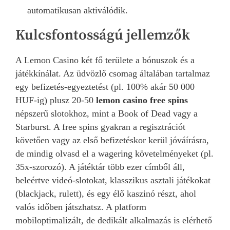
automatikusan aktiválódik.
Kulcsfontosságú jellemzők
A Lemon Casino két fő területe a bónuszok és a
játékkínálat. Az üdvözlő csomag általában tartalmaz
egy befizetés-egyeztetést (pl. 100% akár 50 000
HUF-ig) plusz 20-50
lemon casino free spins
népszerű slotokhoz, mint a Book of Dead vagy a
Starburst. A free spins gyakran a regisztrációt
követően vagy az első befizetéskor kerül jóváírásra,
de mindig olvasd el a wagering követelményeket (pl.
35x-szorozó). A játéktár több ezer címből áll,
beleértve videó-slotokat, klasszikus asztali játékokat
(blackjack, rulett), és egy élő kaszinó részt, ahol
valós időben játszhatsz. A platform
mobiloptimalizált, de dedikált alkalmazás is elérhető