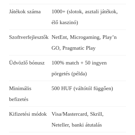
Játékok száma
1000+ (slotok, asztali játékok,
élő kaszinó)
Szoftverfejlesztők
NetEnt, Microgaming, Play’n
GO, Pragmatic Play
Üdvözlő bónusz
100% match + 50 ingyen
pörgetés (példa)
Minimális
500 HUF (váltótól függően)
befizetés
Kifizetési módok
Visa/Mastercard, Skrill,
Neteller, banki átutalás