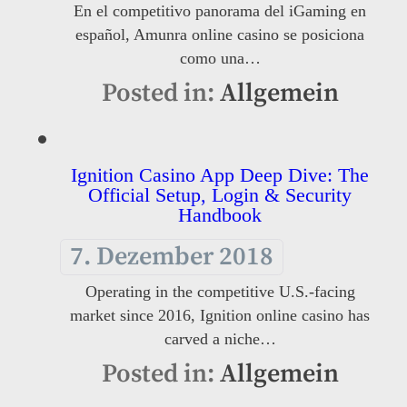
En el competitivo panorama del iGaming en
español, Amunra online casino se posiciona
como una…
Posted in:
Allgemein
Ignition Casino App Deep Dive: The
Official Setup, Login & Security
Handbook
7. Dezember 2018
Operating in the competitive U.S.-facing
market since 2016, Ignition online casino has
carved a niche…
Posted in:
Allgemein