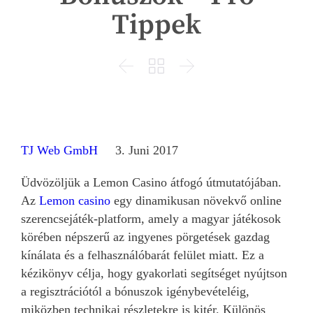
Tippek



TJ Web GmbH
3. Juni 2017
Üdvözöljük a Lemon Casino átfogó útmutatójában.
Az
Lemon casino
egy dinamikusan növekvő online
szerencsejáték-platform, amely a magyar játékosok
körében népszerű az ingyenes pörgetések gazdag
kínálata és a felhasználóbarát felület miatt. Ez a
kézikönyv célja, hogy gyakorlati segítséget nyújtson
a regisztrációtól a bónuszok igénybevételéig,
miközben technikai részletekre is kitér. Különös