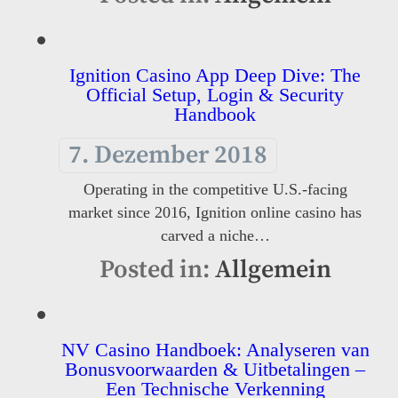
Ignition Casino App Deep Dive: The
Official Setup, Login & Security
Handbook
7. Dezember 2018
Operating in the competitive U.S.-facing
market since 2016, Ignition online casino has
carved a niche…
Posted in:
Allgemein
NV Casino Handboek: Analyseren van
Bonusvoorwaarden & Uitbetalingen –
Een Technische Verkenning