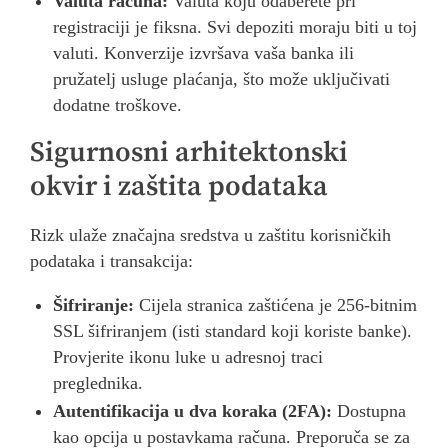
Valuta računa:
Valuta koju odaberete pri
registraciji je fiksna. Svi depoziti moraju biti u toj
valuti. Konverzije izvršava vaša banka ili
pružatelj usluge plaćanja, što može uključivati
dodatne troškove.
Sigurnosni arhitektonski
okvir i zaštita podataka
Rizk ulaže značajna sredstva u zaštitu korisničkih
podataka i transakcija:
Šifriranje:
Cijela stranica zaštićena je 256-bitnim
SSL šifriranjem (isti standard koji koriste banke).
Provjerite ikonu luke u adresnoj traci
preglednika.
Autentifikacija u dva koraka (2FA):
Dostupna
kao opcija u postavkama računa. Preporuča se za