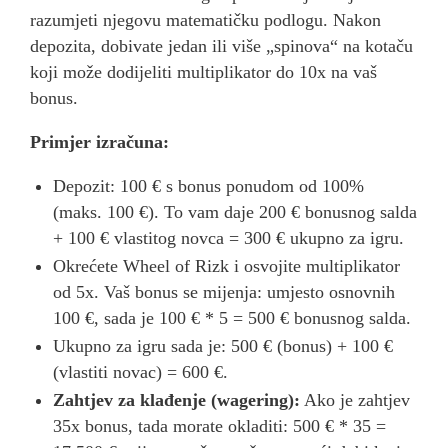
razumjeti njegovu matematičku podlogu. Nakon
depozita, dobivate jedan ili više „spinova“ na kotaču
koji može dodijeliti multiplikator do 10x na vaš
bonus.
Primjer izračuna:
Depozit: 100 € s bonus ponudom od 100%
(maks. 100 €). To vam daje 200 € bonusnog salda
+ 100 € vlastitog novca = 300 € ukupno za igru.
Okrećete Wheel of Rizk i osvojite multiplikator
od 5x. Vaš bonus se mijenja: umjesto osnovnih
100 €, sada je 100 € * 5 = 500 € bonusnog salda.
Ukupno za igru sada je: 500 € (bonus) + 100 €
(vlastiti novac) = 600 €.
Zahtjev za klađenje (wagering):
Ako je zahtjev
35x bonus, tada morate okladiti: 500 € * 35 =