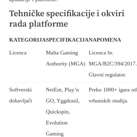
Tehničke specifikacije i okviri
rada platforme
KATEGORIJA
SPECIFIKACIJA
NAPOMENA
Licenca
Malta Gaming
Licenca br.
Authority (MGA)
MGA/B2C/394/2017.
Glavni regulator.
Softverski
NetEnt, Play’n
Preko 1000+ igara od
dobavljači
GO, Yggdrasil,
vrhunskih studija.
Quickspin,
Evolution
Gaming