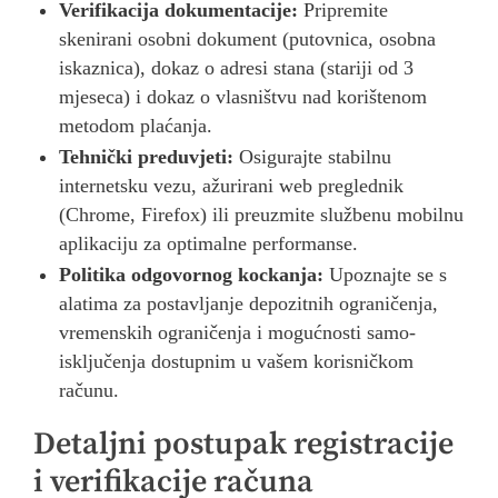
Verifikacija dokumentacije:
Pripremite
skenirani osobni dokument (putovnica, osobna
iskaznica), dokaz o adresi stana (stariji od 3
mjeseca) i dokaz o vlasništvu nad korištenom
metodom plaćanja.
Tehnički preduvjeti:
Osigurajte stabilnu
internetsku vezu, ažurirani web preglednik
(Chrome, Firefox) ili preuzmite službenu mobilnu
aplikaciju za optimalne performanse.
Politika odgovornog kockanja:
Upoznajte se s
alatima za postavljanje depozitnih ograničenja,
vremenskih ograničenja i mogućnosti samo-
isključenja dostupnim u vašem korisničkom
računu.
Detaljni postupak registracije
i verifikacije računa