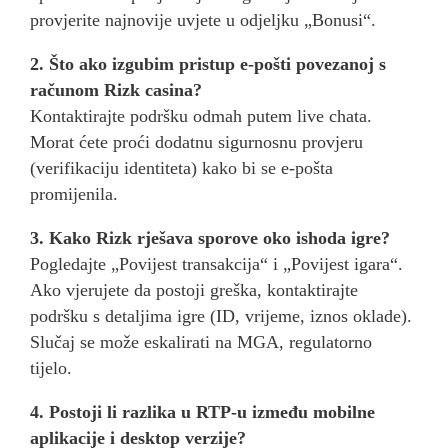
provjerite najnovije uvjete u odjeljku „Bonusi“.
2. Što ako izgubim pristup e-pošti povezanoj s
računom Rizk casina?
Kontaktirajte podršku odmah putem live chata.
Morat ćete proći dodatnu sigurnosnu provjeru
(verifikaciju identiteta) kako bi se e-pošta
promijenila.
3. Kako Rizk rješava sporove oko ishoda igre?
Pogledajte „Povijest transakcija“ i „Povijest igara“.
Ako vjerujete da postoji greška, kontaktirajte
podršku s detaljima igre (ID, vrijeme, iznos oklade).
Slučaj se može eskalirati na MGA, regulatorno
tijelo.
4. Postoji li razlika u RTP-u između mobilne
aplikacije i desktop verzije?