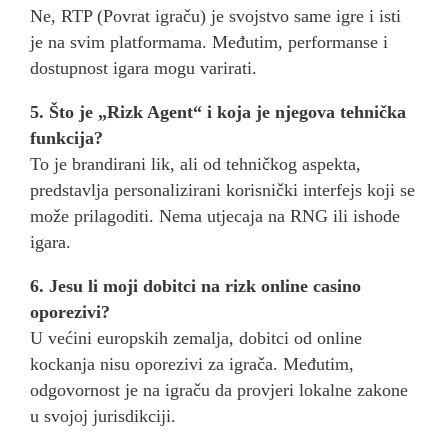
Ne, RTP (Povrat igraču) je svojstvo same igre i isti
je na svim platformama. Međutim, performanse i
dostupnost igara mogu varirati.
5. Što je „Rizk Agent“ i koja je njegova tehnička
funkcija?
To je brandirani lik, ali od tehničkog aspekta,
predstavlja personalizirani korisnički interfejs koji se
može prilagoditi. Nema utjecaja na RNG ili ishode
igara.
6. Jesu li moji dobitci na rizk online casino
oporezivi?
U većini europskih zemalja, dobitci od online
kockanja nisu oporezivi za igrača. Međutim,
odgovornost je na igraču da provjeri lokalne zakone
u svojoj jurisdikciji.