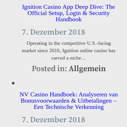
Ignition Casino App Deep Dive: The
Official Setup, Login & Security
Handbook
7. Dezember 2018
Operating in the competitive U.S.-facing
market since 2016, Ignition online casino has
carved a niche…
Posted in:
Allgemein
NV Casino Handboek: Analyseren van
Bonusvoorwaarden & Uitbetalingen –
Een Technische Verkenning
7. Dezember 2018