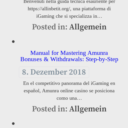
Benvenuti nella guida tecnica esauriente per
https://allinbetit.org/, una piattaforma di
iGaming che si specializza in…
Posted in:
Allgemein
Manual for Mastering Amunra
Bonuses & Withdrawals: Step-by-Step
8. Dezember 2018
En el competitivo panorama del iGaming en
español, Amunra online casino se posiciona
como una…
Posted in:
Allgemein